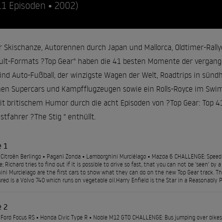
11 Episoden • 2002)
r Skischanze, Autorennen durch Japan und Mallorca, Oldtimer-Rally
ult-Formats ?Top Gear" haben die 41 besten Momente der vergang
nd Auto-Fußball, der winzigste Wagen der Welt, Roadtrips in sünd
en Supercars und Kampfflugzeugen sowie ein Rolls-Royce im Swim
britischem Humor durch die acht Episoden von ?Top Gear: Top 41"
stfahrer ?The Stig " enthüllt.
e 1
Citroën Berlingo • Pagani Zonda • Lamborghini Murciélago • Mazda 6 CHALLENGE: Speed 
; Richard tries to find out if it is possible to drive so fast, that you can not be 'seen' 
ni Murcielago are the first cars to show what they can do on the new Top Gear track. T
ured is a Volvo 740 which runs on vegetable oil.Harry Enfield is the Star in a Reasonably P
e 2
Ford Focus RS • Honda Civic Type R • Noble M12 GTO CHALLENGE: Bus jumping over bikes