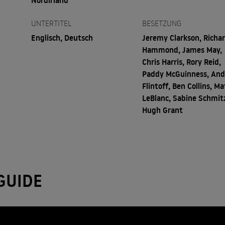
Nordirland
UNTERTITEL
BESETZUNG
Englisch, Deutsch
Jeremy Clarkson, Richa
Hammond, James May,
Chris Harris, Rory Reid,
Paddy McGuinness, An
Flintoff, Ben Collins, Ma
LeBlanc, Sabine Schmit
Hugh Grant
GUIDE