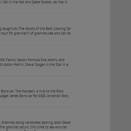
, Cat in the Hat and Space Cowboy Jay Kay is
g doughnuts The results of the Best Looking Car
e noun for grannies?) of grannies see who can do
NGE: Family Saloon Formula One Jeremy and
d's Aston Martin. Steve Coogan is the Star in a
ond car. The Maybach, a rival to the Rolls
 budget James Bond car for £300. Jonathan Ross
 Grannies doing handbrake parking Jason Dawe
The grannies return, this time to see who can