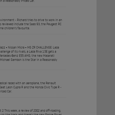
in a Reasonably Priced Car.
vironment - Richard tries to drive to work in an
ars reviewed include the Saab 93, the Peugeot RC
he children's favourite.
 Jazz • Nissan Micra • MG ZR CHALLENGE: Lada
lenge of its rivals, a Lada Riva 1.5E gets a
e Mercedes-Benz E55 AMG, the new Maserati
. Michael Gambon is the Star in a Reasonably
dical raced with an aeroplane, the Renault
 Seat Leon Cupra R and the Honda Civic Type R -
iced Car.
 2 This week, a review of 2002 and off-roading.
 on the track and there's the new Range Rover,