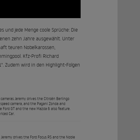
es und jede Menge coole Sprüche: Die
enen zehn Jahre ausgewählt. Unter
haft teuren Nobelkarossen,
mingpool. Kfz-Profi Richard
. Zudem wird in den Highlight-Folgen
cameras Jeremy drives the Citroën Berlingo
by a speed camera, and the Pagani Zonda and
he Ford GT and the new Mazda 6 also feature.
riced Car.
 Jeremy drives the Ford Focus RS and the Noble