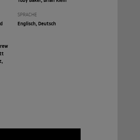
Toby Baker, Brian Klein
SPRACHE
rd
Englisch, Deutsch
drew
tt
z,