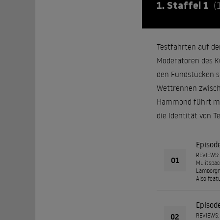
1. Staffel 1
(
Testfahrten auf de
Moderatoren des K
den Fundstücken si
Wettrennen zwisch
Hammond führt mit 
die Identität von Te
Episod
REVIEWS: 
01
Mulitspace
Lamborghi
Also feat
Episod
02
REVIEWS: 