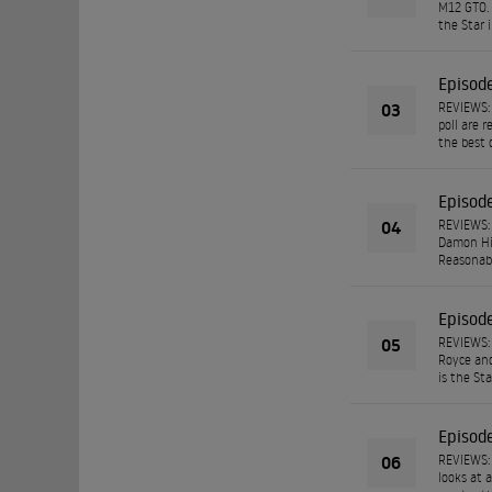
M12 GTO. 
the Star 
Episod
03
REVIEWS: 
poll are 
the best 
Episod
04
REVIEWS: 
Damon Hil
Reasonabl
Episod
05
REVIEWS: 
Royce and
is the Sta
Episod
06
REVIEWS:
looks at 