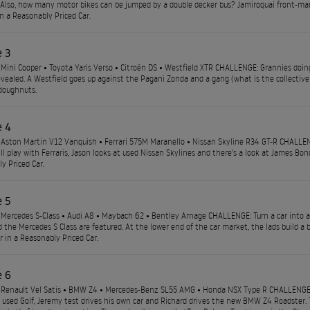
Also, how many motor bikes can be jumped by a double decker bus? Jamiroquai front-man
in a Reasonably Priced Car.
e 3
Mini Cooper • Toyota Yaris Verso • Citroën DS • Westfield XTR CHALLENGE: Grannies doin
revealed. A Westfield goes up against the Pagani Zonda and a gang (what is the collectiv
doughnuts.
e 4
Aston Martin V12 Vanquish • Ferrari 575M Maranello • Nissan Skyline R34 GT-R CHALLE
l play with Ferraris, Jason looks at used Nissan Skylines and there's a look at James Bon
y Priced Car.
e 5
Mercedes S-Class • Audi A8 • Maybach 62 • Bentley Arnage CHALLENGE: Turn a car into a B
 the Mercedes S Class are featured. At the lower end of the car market, the lads build a
r in a Reasonably Priced Car.
e 6
 Renault Vel Satis • BMW Z4 • Mercedes-Benz SL55 AMG • Honda NSX Type R CHALLENGE:
a used Golf, Jeremy test drives his own car and Richard drives the new BMW Z4 Roadster. 