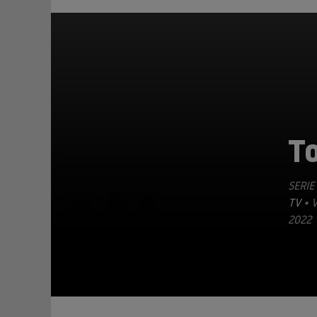
T
SERIE
TEILEN
TV
• 
022