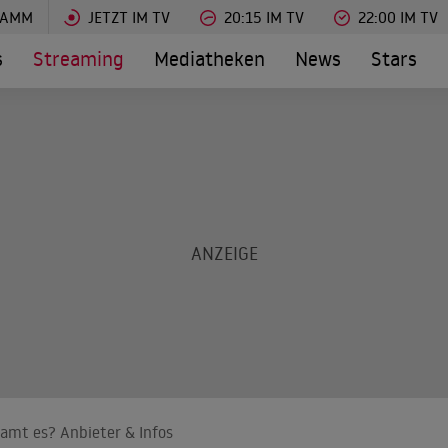
RAMM
JETZT IM TV
20:15 IM TV
22:00 IM TV
s
Streaming
Mediatheken
News
Stars
eamt es? Anbieter & Infos