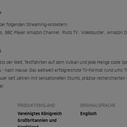
?
l bei folgenden Streaming-Anbietern:
o
,
BBC Player Amazon Channel
,
Pluto TV
,
Videobuster
,
Amazon DV
G
os der Welt, Testfahrten auf dem Vulkan und jede Menge coole Spr
s - nach Hause. Das weltweit erfolgreichste TV-Format rund ums 
auer seit Jahren mit sensationellen Stunts, präzise recherchiert
er.
PRODUKTIONSLAND
ORIGINALSPRACHE
Vereinigtes Königreich
Englisch
Großbritannien und