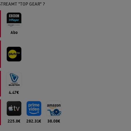
TREAMT "TOP GEAR" ?
Abo
4.47€
225.8€
282.31€
38.08€