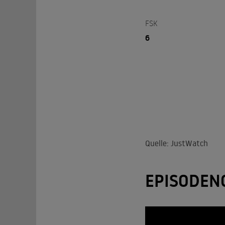
FSK
6
Quelle: JustWatch
EPISODEN