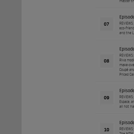
master th
Episod
07
REVIEWS: 
eco-frien
and the Lo
Episod
REVIEWS: 
08
Riva modi
make-over
Coupé and
Priced Car
Episod
09
REVIEWS: 
Espace, a
all hot h
Episod
10
REVIEWS: 
The MTM B