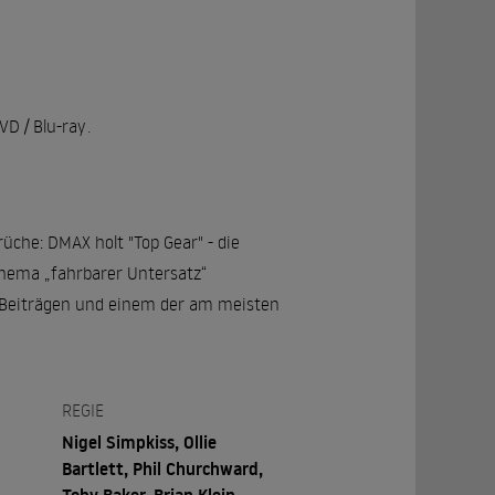
D / Blu-ray
.
üche: DMAX holt "Top Gear" - die
Thema „fahrbarer Untersatz“
en Beiträgen und einem der am meisten
REGIE
Nigel Simpkiss, Ollie
Bartlett, Phil Churchward,