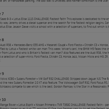
e 'art' of handbreak parking. The cool wall is unveiled.Tara Palmer-Tomkinson is the Star 
e 7
Saab 9-3 • Lotus Elise 111S CHALLENGE: Fastest faith This episode is dedicated to the en
dly way. Jeremy drives a diesel supercar and the search for the fastest religion begins. C
tus Elise. Jasaon Dawe visits a school with a selection of supercars, to find out which is t
e 8
Audi RS6 • Mercedes-Benz E55 AMG • Maserati Coupé • Ford Fiesta • Citroën C3 • Honda
fied by Lotus • Fastest white van man This week: 'driver's cars', the BMW M5 faces the chal
 from Lotus and who is Britain's fastest van man? Also featured are the Audi RS6, th
 a selection of super-minis: Ford Fiesta, Citroën C3, Honda Jazz, Nissan Micra and MG ZR
.
e 9
Volvo XC90 • Subaru Forester • VW Golf R32 CHALLENGE: Stripped down Jaguar XJS The Ra
nd the new Subaru Forrester 2.0 XT also feature. The Volkswagen Golf R32, Ford Focus RS,
atchbacks compete to see which is the best. Gordon Ramsay is the Star in a Reasonably Pr
e 10
Range Rover • Lotus Esprit • Nissan Primera • TVR T350C CHALLENGE: Fastest faith - part
imoto (based on an Audi TT) and the AS One, two German cars try to set the fastest lap