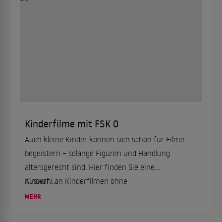
Kinderfilme mit FSK 0
Auch kleine Kinder können sich schon für Filme
begeistern – solange Figuren und Handlung
altersgerecht sind. Hier finden Sie eine
Auswahl an Kinderfilmen ohne
Kinderf...
Altersbeschränkung für die ganze Familie.
MEHR