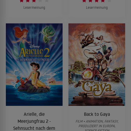
Lesermeinung
Lesermeinung
Arielle, die
Back to Gaya
Meerjungfrau 2 -
FILM • ANIMATION, FANTASY,
PRODUZIERT IN EUROPA,
Sehnsucht nach dem
SCIENCE-FICTION