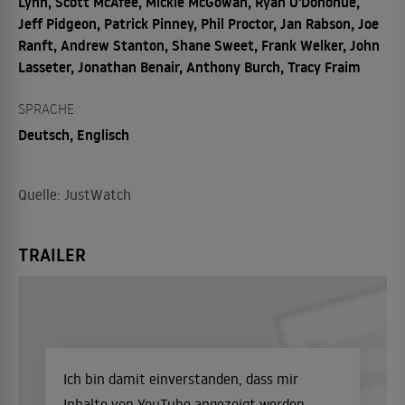
Lynn, Scott McAfee, Mickie McGowan, Ryan O'Donohue,
Jeff Pidgeon, Patrick Pinney, Phil Proctor, Jan Rabson, Joe
Ranft, Andrew Stanton, Shane Sweet, Frank Welker, John
Lasseter, Jonathan Benair, Anthony Burch, Tracy Fraim
SPRACHE
Deutsch, Englisch
Quelle: JustWatch
TRAILER
Ich bin damit einverstanden, dass mir
Inhalte von YouTube angezeigt werden.