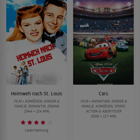
Heimweh nach St. Louis
Cars
FILM • KOMÖDIEN, KINDER &
FILM • ANIMATION, KINDER &
FAMILIE, ROMANTIK, DRAMA
FAMILIE, KOMÖDIEN, SPORT,
1944 • 114 MIN.
ACTION & ABENTEUER
2006 • 117 MIN.
Lesermeinung