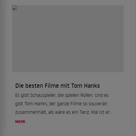
Die besten Filme mit Tom Hanks
Es gibt Schauspieler, die spielen Rollen. Und es
gibt Tom Hanks, der ganze Filme so souverän
zusammenhält, als wäre es ein Tanz. Mal ist er
Gestrandeter, mal Astronaut, mal Pilot, mal
MEHR
kompletter Durchschnittstyp, der plötzlich