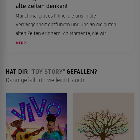
alte Zeiten denken!
Manchmal gibt es Filme, die uns in die
Vergangenheit entführen und uns an die guten
alten Zeiten erinnern. An Momente, die wir
längst vergessen glaubten. Ob
MEHR
Kindheitserinnerungen, erste große Abenteuer
oder einfach der alte Lieblingsfilm von damals –
diese Filme sind wie eine Zeitmaschine, die uns
HAT DIR
"TOY STORY"
GEFALLEN?
für ein paar Stunden in eine bessere Zeit
Dann gefällt dir vielleicht auch:
zurückführt.