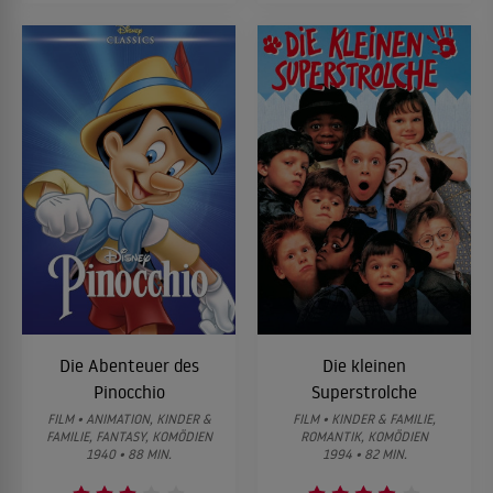
Die Abenteuer des
Die kleinen
Pinocchio
Superstrolche
FILM • ANIMATION, KINDER &
FILM • KINDER & FAMILIE,
FAMILIE, FANTASY, KOMÖDIEN
ROMANTIK, KOMÖDIEN
1940 • 88 MIN.
1994 • 82 MIN.