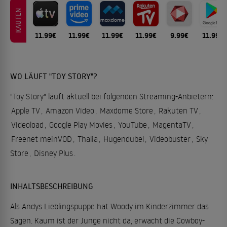
KAUFEN
11.99€
11.99€
11.99€
11.99€
9.99€
11.99€
WO LÄUFT "TOY STORY"?
"Toy Story" läuft aktuell bei folgenden Streaming-Anbietern:
Apple TV
,
Amazon Video
,
Maxdome Store
,
Rakuten TV
,
Videoload
,
Google Play Movies
,
YouTube
,
MagentaTV
,
Freenet meinVOD
,
Thalia
,
Hugendubel
,
Videobuster
,
Sky
Store
,
Disney Plus
.
INHALTSBESCHREIBUNG
Als Andys Lieblingspuppe hat Woody im Kinderzimmer das
Sagen. Kaum ist der Junge nicht da, erwacht die Cowboy-