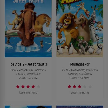
Ice Age 2 - Jetzt taut's
Madagaskar
FILM • ANIMATION, KINDER &
FILM • ANIMATION, KINDER &
FAMILIE, KOMÖDIEN
FAMILIE, KOMÖDIEN
2006 • 91 MIN.
2005 • 86 MIN.
Lesermeinung
Lesermeinung