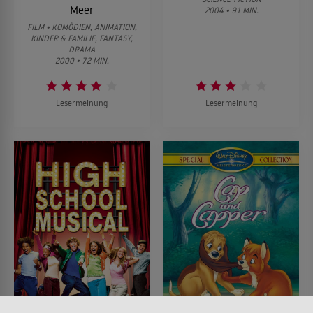
Meer
2004 • 91 MIN.
FILM • KOMÖDIEN, ANIMATION,
KINDER & FAMILIE, FANTASY,
DRAMA
2000 • 72 MIN.
Lesermeinung
Lesermeinung