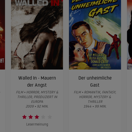
Walled In - Mauern
Der unheimliche
der Angst
Gast
&
FILM • HORROR, MYSTERY &
FILM • ROMANTIK, FANTASY,
THRILLER, PRODUZIERT IN
HORROR, MYSTERY &
EUROPA
THRILLER
2009 • 92 MIN.
1944 • 99 MIN.
Lesermeinung