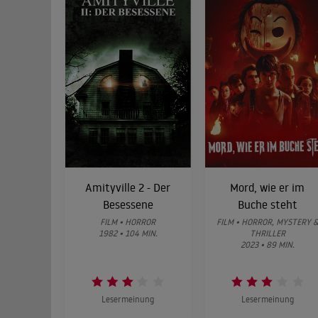
Amityville 2 - Der
Mord, wie er im
Besessene
Buche steht
FILM • HORROR
FILM • HORROR, MYSTERY 
1982 • 104 MIN.
THRILLER
2023 • 89 MIN.
Lesermeinung
Lesermeinung