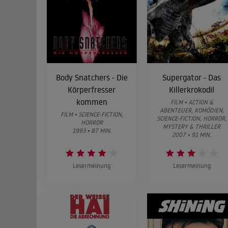
Body Snatchers - Die
Supergator - Das
Körperfresser
Killerkrokodil
kommen
FILM • ACTION &
ABENTEUER, KOMÖDIEN,
FILM • SCIENCE-FICTION,
SCIENCE-FICTION, HORROR,
HORROR
MYSTERY & THRILLER
1993 • 87 MIN.
2007 • 91 MIN.
Lesermeinung
Lesermeinung