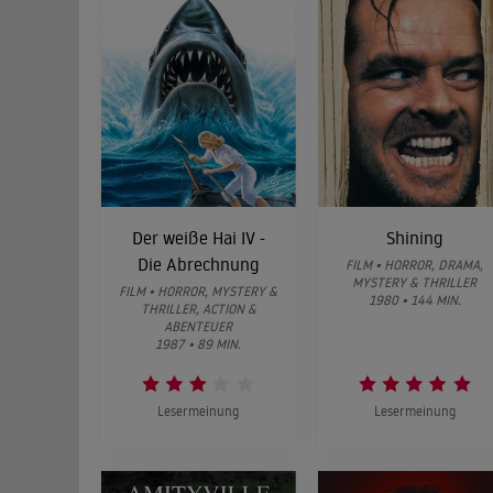
Der weiße Hai IV -
Shining
Die Abrechnung
FILM • HORROR, DRAMA,
MYSTERY & THRILLER
FILM • HORROR, MYSTERY &
1980 • 144 MIN.
THRILLER, ACTION &
ABENTEUER
1987 • 89 MIN.
Lesermeinung
Lesermeinung