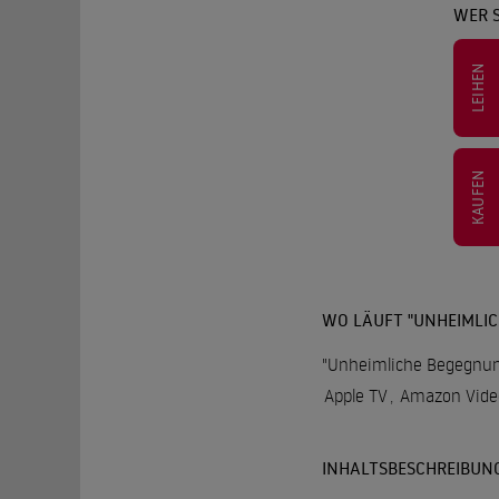
WER 
LEIHEN
KAUFEN
WO LÄUFT "UNHEIMLI
"Unheimliche Begegnung
Apple TV
,
Amazon Vide
INHALTSBESCHREIBUN