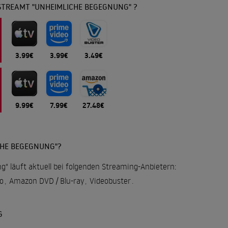
STREAMT "UNHEIMLICHE BEGEGNUNG" ?
3.99€
3.99€
3.49€
9.99€
7.99€
27.48€
CHE BEGEGNUNG"?
" läuft aktuell bei folgenden Streaming-Anbietern:
o
,
Amazon DVD / Blu-ray
,
Videobuster
.
G