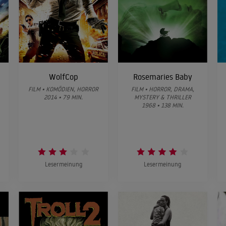
WolfCop
Rosemaries Baby
FILM • KOMÖDIEN, HORROR
FILM • HORROR, DRAMA,
2014 • 79 MIN.
MYSTERY & THRILLER
1968 • 138 MIN.
Lesermeinung
Lesermeinung