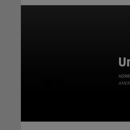
U
HORR
TEILEN
AMERI