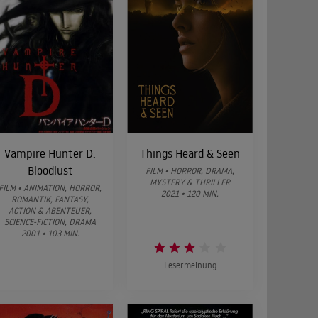
Vampire Hunter D:
Things Heard & Seen
Bloodlust
FILM • HORROR, DRAMA,
MYSTERY & THRILLER
FILM • ANIMATION, HORROR,
2021 • 120 MIN.
ROMANTIK, FANTASY,
ACTION & ABENTEUER,
SCIENCE-FICTION, DRAMA
2001 • 103 MIN.
Lesermeinung