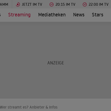
RAMM
JETZT IM TV
20:15 IM TV
22:00 IM TV
s
Streaming
Mediatheken
News
Stars
Wer streamt es? Anbieter & Infos