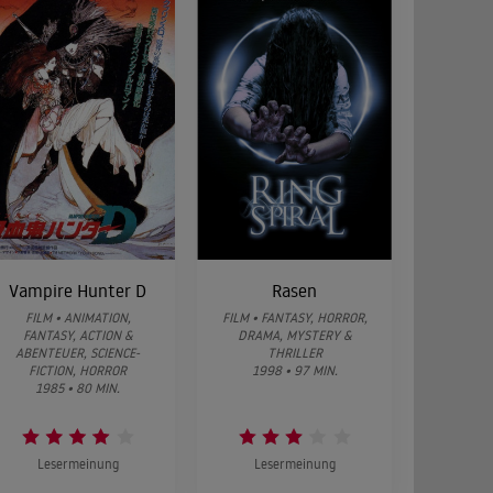
Vampire Hunter D
Rasen
FILM • ANIMATION,
FILM • FANTASY, HORROR,
FANTASY, ACTION &
DRAMA, MYSTERY &
ABENTEUER, SCIENCE-
THRILLER
FICTION, HORROR
1998 • 97 MIN.
1985 • 80 MIN.
Lesermeinung
Lesermeinung