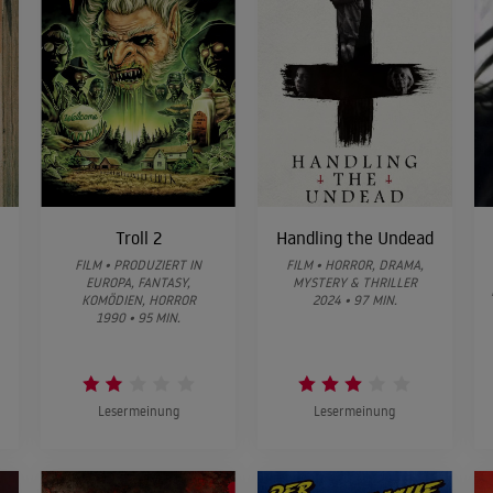
Troll 2
Handling the Undead
FILM • PRODUZIERT IN
FILM • HORROR, DRAMA,
EUROPA, FANTASY,
MYSTERY & THRILLER
KOMÖDIEN, HORROR
2024 • 97 MIN.
1990 • 95 MIN.
Lesermeinung
Lesermeinung