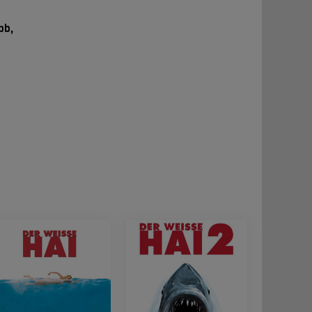
bb,
e