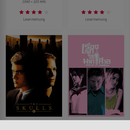
1990 • 105 MIN.
Lesermeinung
Lesermeinung
The Skulls - Alle Macht
Last Life in the