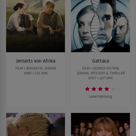
Jenseits von Afrika
Gattaca
FILM • ROMANTIK, DRAMA
FILM • SCIENCE-FICTION,
1985 • 151 MIN.
DRAMA, MYSTERY & THRILLER
1997 • 107 MIN.
Lesermeinung