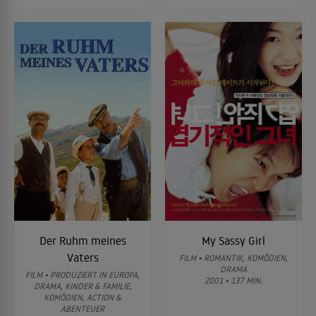
Der Ruhm meines
My Sassy Girl
Vaters
FILM • ROMANTIK, KOMÖDIEN,
DRAMA
FILM • PRODUZIERT IN EUROPA,
2001 • 137 MIN.
DRAMA, KINDER & FAMILIE,
KOMÖDIEN, ACTION &
ABENTEUER