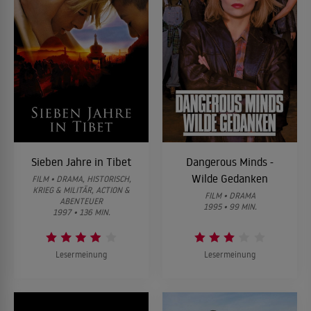
Sieben Jahre in Tibet
Dangerous Minds -
Wilde Gedanken
FILM • DRAMA, HISTORISCH,
KRIEG & MILITÄR, ACTION &
FILM • DRAMA
ABENTEUER
1995 • 99 MIN.
1997 • 136 MIN.
Lesermeinung
Lesermeinung