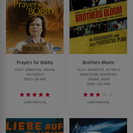
Prayers for Bobby
Brothers Bloom
FILM • ROMANTIK, DRAMA,
FILM • ROMANTIK, ACTION &
HISTORISCH
ABENTEUER, KOMÖDIEN,
2009 • 89 MIN.
DRAMA, KRIMI
2008 • 114 MIN.
Lesermeinung
Lesermeinung