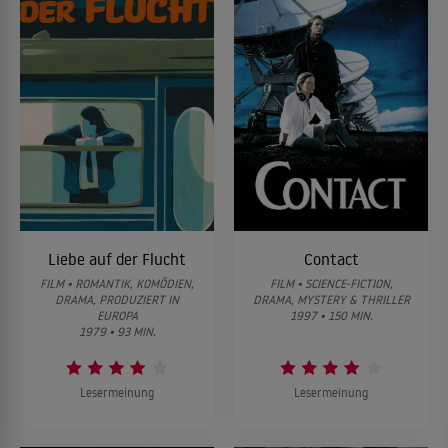
Liebe auf der Flucht
Contact
FILM • ROMANTIK, KOMÖDIEN,
FILM • SCIENCE-FICTION,
DRAMA, PRODUZIERT IN
DRAMA, MYSTERY & THRILLER
EUROPA
1997 • 150 MIN.
1979 • 93 MIN.
Lesermeinung
Lesermeinung