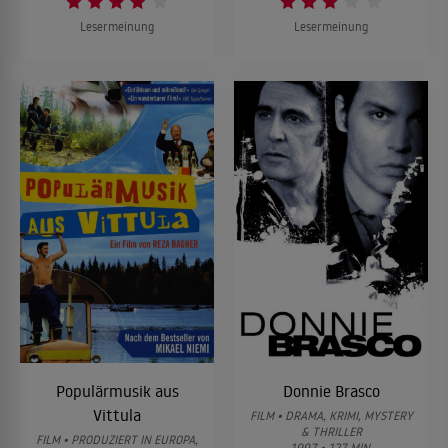
Lesermeinung
Lesermeinung
Populärmusik aus
Donnie Brasco
Vittula
FILM • DRAMA, KRIMI, MYSTERY
& THRILLER
FILM • PRODUZIERT IN EUROPA,
1997 • 127 MIN.