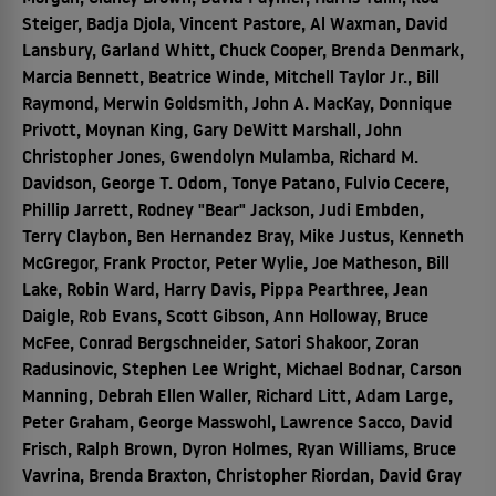
Steiger, Badja Djola, Vincent Pastore, Al Waxman, David
Lansbury, Garland Whitt, Chuck Cooper, Brenda Denmark,
Marcia Bennett, Beatrice Winde, Mitchell Taylor Jr., Bill
Raymond, Merwin Goldsmith, John A. MacKay, Donnique
Privott, Moynan King, Gary DeWitt Marshall, John
Christopher Jones, Gwendolyn Mulamba, Richard M.
Davidson, George T. Odom, Tonye Patano, Fulvio Cecere,
Phillip Jarrett, Rodney "Bear" Jackson, Judi Embden,
Terry Claybon, Ben Hernandez Bray, Mike Justus, Kenneth
McGregor, Frank Proctor, Peter Wylie, Joe Matheson, Bill
Lake, Robin Ward, Harry Davis, Pippa Pearthree, Jean
Daigle, Rob Evans, Scott Gibson, Ann Holloway, Bruce
McFee, Conrad Bergschneider, Satori Shakoor, Zoran
Radusinovic, Stephen Lee Wright, Michael Bodnar, Carson
Manning, Debrah Ellen Waller, Richard Litt, Adam Large,
Peter Graham, George Masswohl, Lawrence Sacco, David
Frisch, Ralph Brown, Dyron Holmes, Ryan Williams, Bruce
Vavrina, Brenda Braxton, Christopher Riordan, David Gray