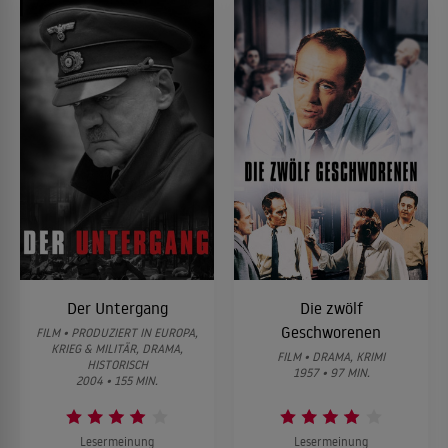
Der Untergang
Die zwölf
Geschworenen
FILM • PRODUZIERT IN EUROPA,
KRIEG & MILITÄR, DRAMA,
FILM • DRAMA, KRIMI
HISTORISCH
1957 • 97 MIN.
2004 • 155 MIN.
Lesermeinung
Lesermeinung