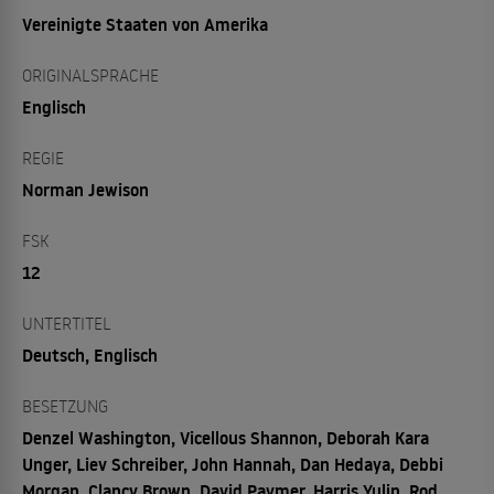
Vereinigte Staaten von Amerika
ORIGINALSPRACHE
Englisch
REGIE
Norman Jewison
FSK
12
UNTERTITEL
Deutsch, Englisch
BESETZUNG
Denzel Washington, Vicellous Shannon, Deborah Kara
Unger, Liev Schreiber, John Hannah, Dan Hedaya, Debbi
Morgan, Clancy Brown, David Paymer, Harris Yulin, Rod