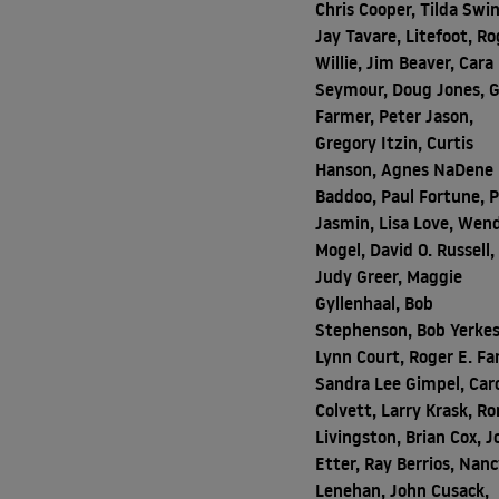
Chris Cooper, Tilda Swi
Jay Tavare, Litefoot, Ro
Willie, Jim Beaver, Cara
Seymour, Doug Jones, 
Farmer, Peter Jason,
Gregory Itzin, Curtis
Hanson, Agnes NaDene
Baddoo, Paul Fortune, P
Jasmin, Lisa Love, Wen
Mogel, David O. Russell,
Judy Greer, Maggie
Gyllenhaal, Bob
Stephenson, Bob Yerkes
Lynn Court, Roger E. Fa
Sandra Lee Gimpel, Car
Colvett, Larry Krask, Ro
Livingston, Brian Cox, 
Etter, Ray Berrios, Nan
Lenehan, John Cusack,