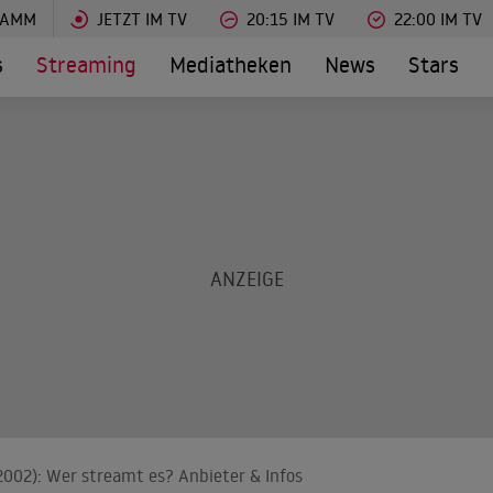
RAMM
JETZT IM TV
20:15 IM TV
22:00 IM TV
s
Streaming
Mediatheken
News
Stars
2002): Wer streamt es? Anbieter & Infos