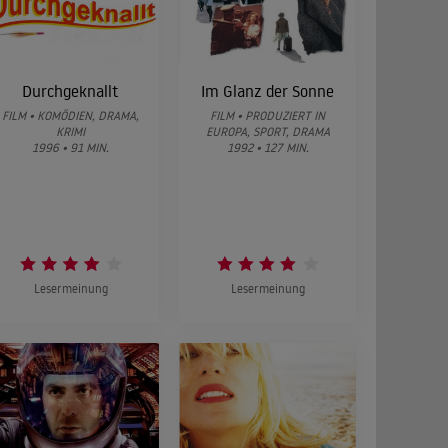
Durchgeknallt
Im Glanz der Sonne
FILM • KOMÖDIEN, DRAMA,
FILM • PRODUZIERT IN
KRIMI
EUROPA, SPORT, DRAMA
1996 • 91 MIN.
1992 • 127 MIN.
Lesermeinung
Lesermeinung