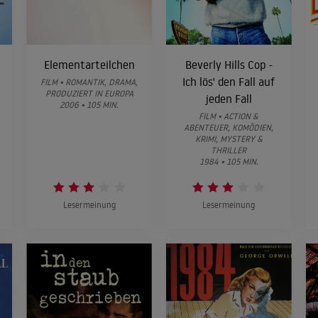
Elementarteilchen
Beverly Hills Cop -
Ich lös' den Fall auf
FILM • ROMANTIK, DRAMA,
PRODUZIERT IN EUROPA
jeden Fall
2006 • 105 MIN.
FILM • ACTION &
ABENTEUER, KOMÖDIEN,
KRIMI, MYSTERY &
THRILLER
1984 • 105 MIN.
Lesermeinung
Lesermeinung