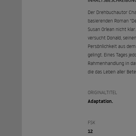
INHALTSBESCHREIBUN
Der Drehbuchautor Char
basierenden Roman "Der
Susan Orlean nicht klar
versucht Donald, seinem
Persönlichkeit aus dem
gelingt. Eines Tages jed
Rahmenhandlung in das 
die das Leben aller Bet
ORIGINALTITEL
Adaptation.
FSK
12