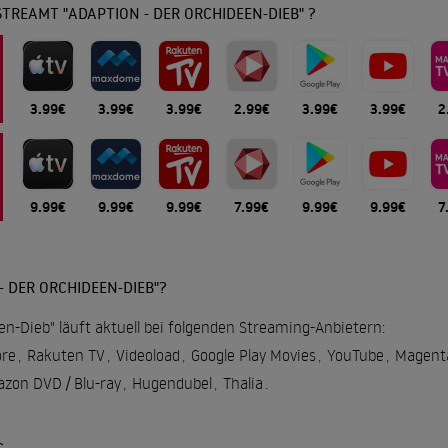
TREAMT "ADAPTION - DER ORCHIDEEN-DIEB" ?
3.99€
3.99€
3.99€
2.99€
3.99€
3.99€
2
9.99€
9.99€
9.99€
7.99€
9.99€
9.99€
7
 DER ORCHIDEEN-DIEB"?
en-Dieb" läuft aktuell bei folgenden Streaming-Anbietern:
re
,
Rakuten TV
,
Videoload
,
Google Play Movies
,
YouTube
,
Magent
zon DVD / Blu-ray
,
Hugendubel
,
Thalia
.