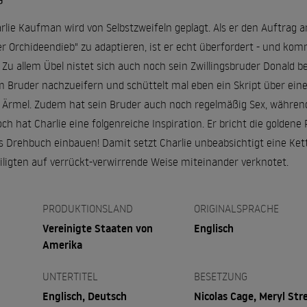
G
lie Kaufman wird von Selbstzweifeln geplagt. Als er den Auftrag
 Orchideendieb" zu adaptieren, ist er echt überfordert - und ko
. Zu allem Übel nistet sich auch noch sein Zwillingsbruder Donald b
 Bruder nachzueifern und schüttelt mal eben ein Skript über einen
 Ärmel. Zudem hat sein Bruder auch noch regelmäßig Sex, während 
och hat Charlie eine folgenreiche Inspiration. Er bricht die golden
Drehbuch einbauen! Damit setzt Charlie unbeabsichtigt eine Kett
eiligten auf verrückt-verwirrende Weise miteinander verknotet.
PRODUKTIONSLAND
ORIGINALSPRACHE
Vereinigte Staaten von
Englisch
Amerika
UNTERTITEL
BESETZUNG
Englisch, Deutsch
Nicolas Cage, Meryl Str