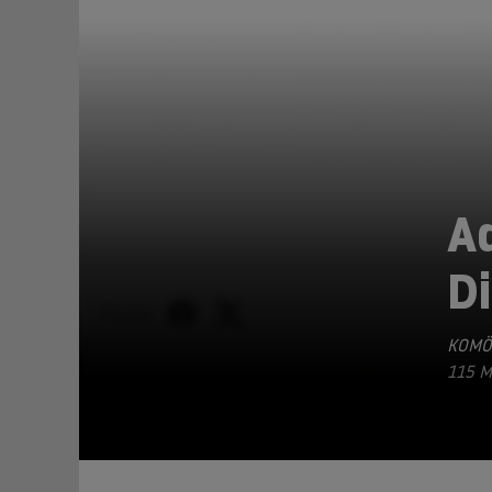
Ad
D
TEILEN
KOMÖ
115 M