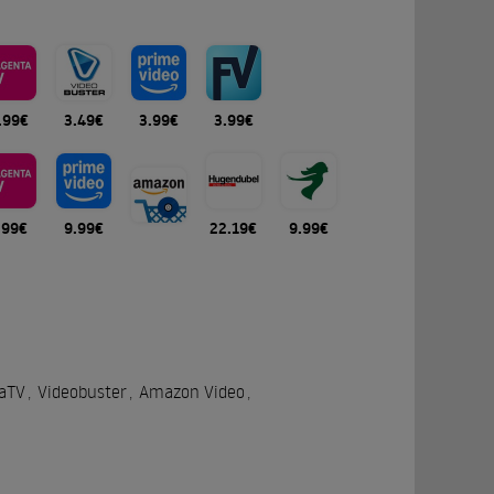
.99€
3.49€
3.99€
3.99€
.99€
9.99€
22.19€
9.99€
aTV
,
Videobuster
,
Amazon Video
,