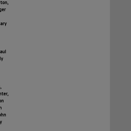
nton,
ger
Gary
aul
dy
,
nter,
on
n
John
cy