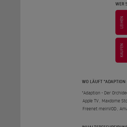
WER S
LEIHEN
KAUFEN
WO LÄUFT "ADAPTION -
"Adaption - Der Orchide
Apple TV
,
Maxdome Sto
Freenet meinVOD
,
Ama