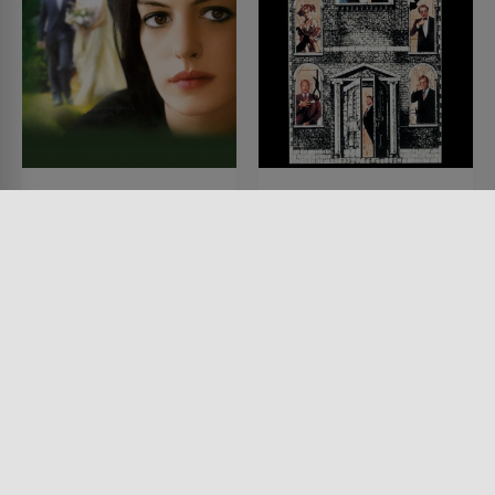
Rachels Hochzeit
Alle Mörder sind schon
da
FILM • DRAMA, ROMANTIK
2008 • 113 MIN.
FILM • KOMÖDIEN, KRIMI,
MYSTERY & THRILLER
1985 • 94 MIN.
Lesermeinung
Lesermeinung