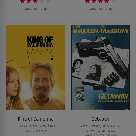
Lesermeinung
Lesermeinung
King of California
Getaway
FILM • DRAMA, KOMÖDIEN
FILM • KRIMI, MYSTERY &
2007 • 93 MIN.
THRILLER, ACTION &
ABENTEUER, DRAMA