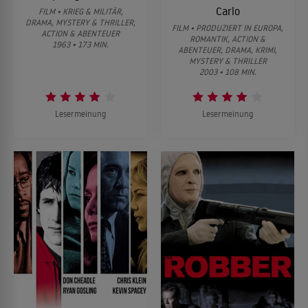
Carlo
FILM • KRIEG & MILITÄR,
DRAMA, MYSTERY & THRILLER,
FILM • PRODUZIERT IN EUROPA,
ACTION & ABENTEUER
ROMANTIK, ACTION &
1963 • 173 MIN.
ABENTEUER, DRAMA, KRIMI,
MYSTERY & THRILLER
2003 • 108 MIN.
Lesermeinung
Lesermeinung