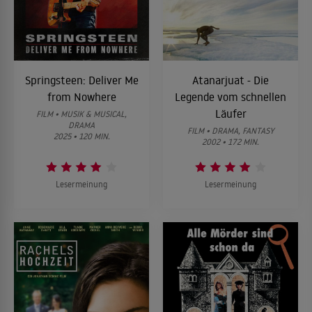
Springsteen: Deliver Me
Atanarjuat - Die
from Nowhere
Legende vom schnellen
Läufer
FILM • MUSIK & MUSICAL,
DRAMA
FILM • DRAMA, FANTASY
2025 • 120 MIN.
2002 • 172 MIN.
Lesermeinung
Lesermeinung