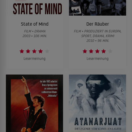
State of Mind
Der Räuber
FILM • DRAMA
FILM • PRODUZIERT IN EUROPA,
2003 • 106 MIN.
SPORT, DRAMA, KRIMI
2010 • 96 MIN.
Lesermeinung
Lesermeinung