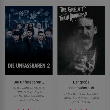
Die Unfassbaren 2
Der große
Eisenbahnraub
FILM • KRIMI, MYSTERY &
THRILLER, ACTION &
FILM • WESTERN, ACTION &
ABENTEUER, KOMÖDIEN
ABENTEUER, KRIMI, DRAMA
2016 • 129 MIN.
1903 • 12 MIN.