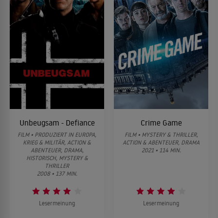
Unbeugsam - Defiance
Crime Game
FILM • PRODUZIERT IN EUROPA,
FILM • MYSTERY & THRILLER,
KRIEG & MILITÄR, ACTION &
ACTION & ABENTEUER, DRAMA
ABENTEUER, DRAMA,
2021 • 114 MIN.
HISTORISCH, MYSTERY &
THRILLER
2008 • 137 MIN.
Lesermeinung
Lesermeinung