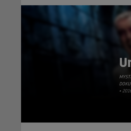
Ur
MYSTE
TEILEN
DOKU
• 201