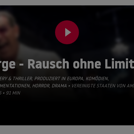
ge - Rausch ohne Limi
RY & THRILLER
,
PRODUZIERT IN EUROPA
,
KOMÖDIEN
,
MENTATIONEN
,
HORROR
,
DRAMA
• VEREINIGTE STAATEN VON AM
6 • 91 MIN