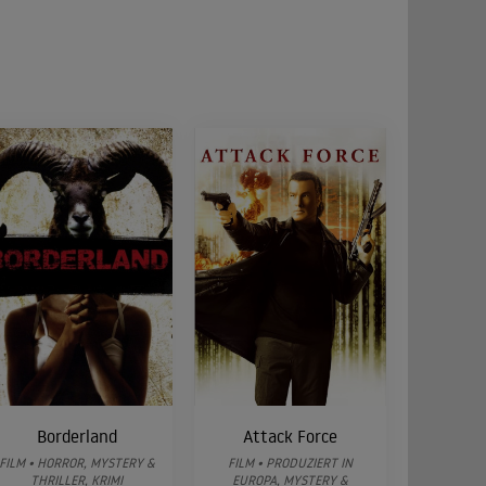
Borderland
Attack Force
FILM • HORROR, MYSTERY &
FILM • PRODUZIERT IN
THRILLER, KRIMI
EUROPA, MYSTERY &