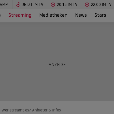
RAMM
JETZT IM TV
20:15 IM TV
22:00 IM TV
s
Streaming
Mediatheken
News
Stars
: Wer streamt es? Anbieter & Infos