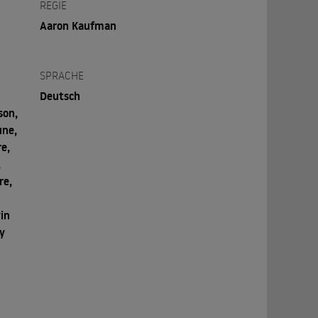
REGIE
Aaron Kaufman
SPRACHE
Deutsch
son,
une,
re,
,
re,
vin
ry