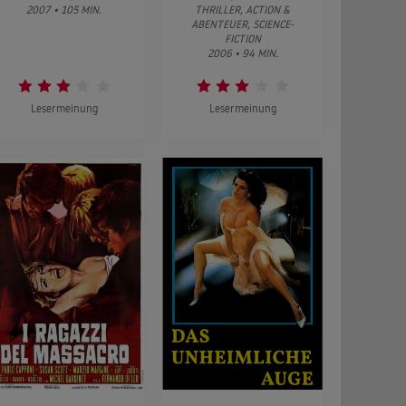
2007 • 105 MIN.
THRILLER, ACTION &
ABENTEUER, SCIENCE-
FICTION
2006 • 94 MIN.
Lesermeinung
Lesermeinung