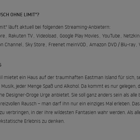
SCH OHNE LIMIT"?
it" läuft aktuell bei folgenden Streaming-Anbietern:
re
,
Rakuten TV
,
Videoload
,
Google Play Movies
,
YouTube
,
Netzkin
n Channel
,
Sky Store
,
Freenet meinVOD
,
Amazon DVD / Blu-ray
,
G
l mietet ein Haus auf der traumhaften Eastman Island für sich, se
Musik, jeder Menge Spaß und Alkohol. Da kommt es nur gelegen, d
e Designer-Droge Urge anbietet. Sie soll ganz anders sein als alle
eizvollen Rausch – man darf ihn nur ein einziges Mal erleben. Das 
zu verbringen, in der ihre wildesten Fantasien wahr werden. Als al
kstatische Erlebnis zu denken.