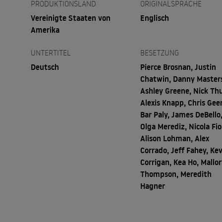
PRODUKTIONSLAND
ORIGINALSPRACHE
Vereinigte Staaten von
Englisch
Amerika
UNTERTITEL
BESETZUNG
Deutsch
Pierce Brosnan, Justin
Chatwin, Danny Master
Ashley Greene, Nick Th
Alexis Knapp, Chris Gee
Bar Paly, James DeBello
Olga Merediz, Nicola Fio
Alison Lohman, Alex
Corrado, Jeff Fahey, Ke
Corrigan, Kea Ho, Mallo
Thompson, Meredith
Hagner