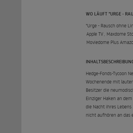
WO LÄUFT "URGE - RAU
"Urge - Rausch ohne Lim
Apple TV
,
Maxdome Sto
Moviedome Plus Amazo
INHALTSBESCHREIBUN
Hedge-Fonds-Tycoon Nei
Wochenende mit lauter 
Besitzer die neumodisch
Einziger Haken an dem r
die Nacht ihres Lebens 
nicht aufhören an das e