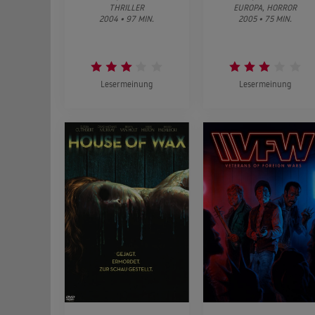
THRILLER
EUROPA, HORROR
2004 • 97 MIN.
2005 • 75 MIN.
Lesermeinung
Lesermeinung