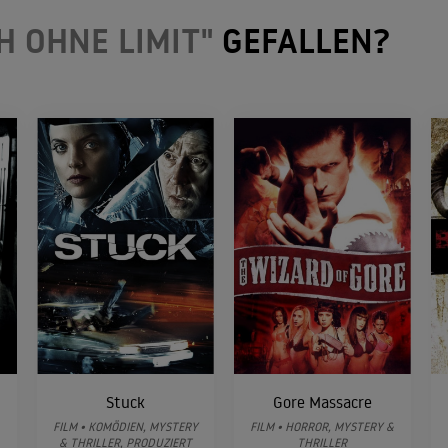
H OHNE LIMIT"
GEFALLEN?
Stuck
Gore Massacre
FILM • KOMÖDIEN, MYSTERY
FILM • HORROR, MYSTERY &
& THRILLER, PRODUZIERT
THRILLER