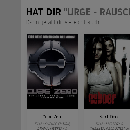
HAT DIR
"URGE - RAUSC
Dann gefällt dir vielleicht auch:
Cube Zero
Next Door
FILM • SCIENCE-FICTION,
FILM • MYSTERY &
DRAMA, MYSTERY &
THRILLER, PRODUZIERT IN