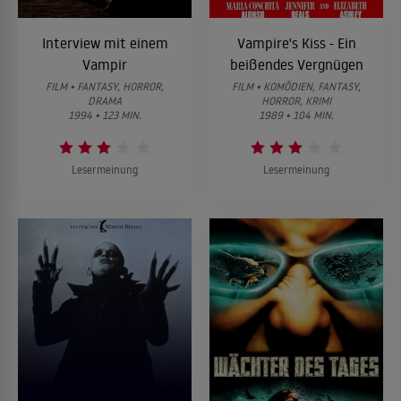
Interview mit einem
Vampire's Kiss - Ein
Vampir
beißendes Vergnügen
FILM • FANTASY, HORROR,
FILM • KOMÖDIEN, FANTASY,
DRAMA
HORROR, KRIMI
1994 • 123 MIN.
1989 • 104 MIN.
Lesermeinung
Lesermeinung