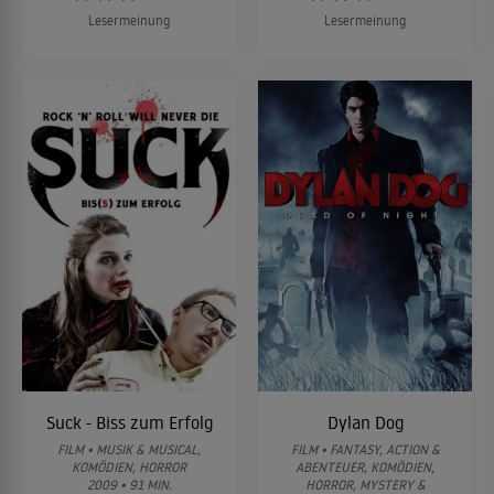
Lesermeinung
Lesermeinung
Suck - Biss zum Erfolg
Dylan Dog
FILM • MUSIK & MUSICAL,
FILM • FANTASY, ACTION &
KOMÖDIEN, HORROR
ABENTEUER, KOMÖDIEN,
2009 • 91 MIN.
HORROR, MYSTERY &