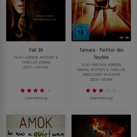
Fall 39
Tamara - Tochter des
Teufels
FILM • HORROR, MYSTERY &
THRILLER, DRAMA
FILM • FANTASY, HORROR,
2009 • 109 MIN.
DRAMA, MYSTERY & THRILLER,
PRODUZIERT IN EUROPA
2005 • 98 MIN.
Lesermeinung
Lesermeinung