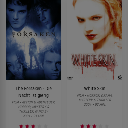
The Forsaken - Die
White Skin
Nacht ist gierig
FILM • HORROR, DRAMA,
MYSTERY & THRILLER
FILM • ACTION & ABENTEUER,
2004 • 92 MIN.
HORROR, MYSTERY &
THRILLER, FANTASY
2001 • 91 MIN.