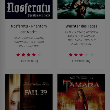
Nosferatu - Phantom
Wächter des Tages
der Nacht
FILM • FANTASY, ACTION &
ABENTEUER, HORROR,
FILM • HORROR, DRAMA,
MYSTERY & THRILLER
PRODUZIERT IN EUROPA
2006 • 146 MIN.
1979 • 107 MIN.
Lesermeinung
Lesermeinung