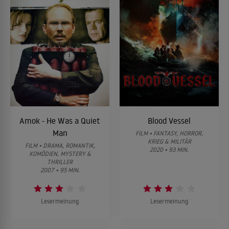
Amok - He Was a Quiet
Blood Vessel
Man
FILM • FANTASY, HORROR,
KRIEG & MILITÄR
FILM • DRAMA, ROMANTIK,
2020 • 93 MIN.
KOMÖDIEN, MYSTERY &
THRILLER
2007 • 95 MIN.
Lesermeinung
Lesermeinung