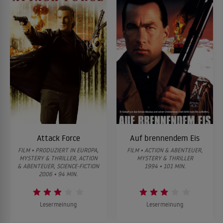
Attack Force
Auf brennendem Eis
FILM • PRODUZIERT IN EUROPA,
FILM • ACTION & ABENTEUER,
MYSTERY & THRILLER, ACTION
MYSTERY & THRILLER
& ABENTEUER, SCIENCE-FICTION
1994 • 101 MIN.
2006 • 94 MIN.
Lesermeinung
Lesermeinung