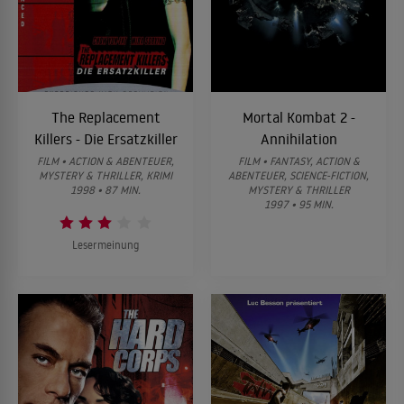
The Replacement
Mortal Kombat 2 -
Killers - Die Ersatzkiller
Annihilation
FILM • ACTION & ABENTEUER,
FILM • FANTASY, ACTION &
MYSTERY & THRILLER, KRIMI
ABENTEUER, SCIENCE-FICTION,
1998 • 87 MIN.
MYSTERY & THRILLER
1997 • 95 MIN.
Lesermeinung