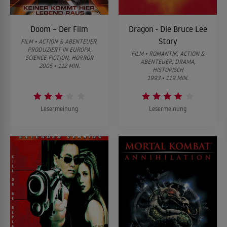
Doom – Der Film
Dragon - Die Bruce Lee
Story
FILM • ACTION & ABENTEUER,
PRODUZIERT IN EUROPA,
FILM • ROMANTIK, ACTION &
SCIENCE-FICTION, HORROR
ABENTEUER, DRAMA,
2005 • 112 MIN.
HISTORISCH
1993 • 119 MIN.
Lesermeinung
Lesermeinung