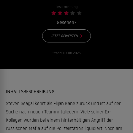
Lesermeinung
Gesehen?
JETZT BEWERTEN
Stand:
07.08.2026
INHALTSBESCHREIBUNG
Steven Seagal kehrt als Elijah Kane zurück und ist auf der
Suche nach neuen Teammitgliedern. Viele seiner Ex-
Kollegen wurden bei einem hinterhältigen Angriff der
russischen Mafia auf die Polizeistation liquidiert. Noch am