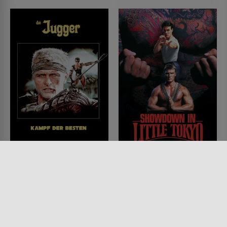
Die Jugger - Kampf der
Showdown in Little
Besten
Tokyo
FILM • ACTION & ABENTEUER,
FILM • ACTION & ABENTEUER,
SPORT, SCIENCE-FICTION
KOMÖDIEN, KRIMI, MYSTERY &
1989 • 100 MIN.
THRILLER
1991 • 79 MIN.