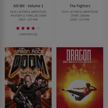
Kill Bill - Volume 1
The Fighters
FILM • ACTION & ABENTEUER,
FILM • ACTION & ABENTEUER,
MYSTERY & THRILLER, KRIMI
SPORT, DRAMA
2003 • 110 MIN.
2008 • 113 MIN.
Lesermeinung