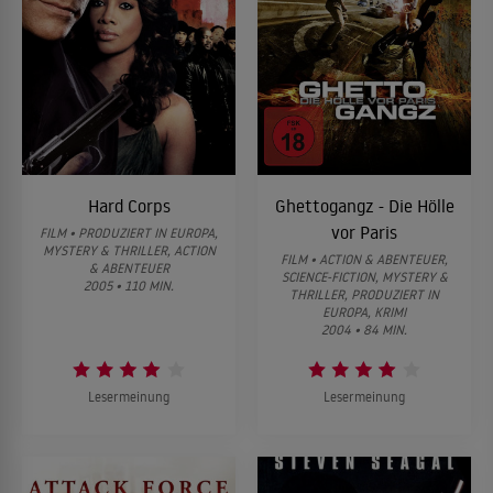
Hard Corps
Ghettogangz - Die Hölle
vor Paris
FILM • PRODUZIERT IN EUROPA,
MYSTERY & THRILLER, ACTION
FILM • ACTION & ABENTEUER,
& ABENTEUER
SCIENCE-FICTION, MYSTERY &
2005 • 110 MIN.
THRILLER, PRODUZIERT IN
EUROPA, KRIMI
2004 • 84 MIN.
Lesermeinung
Lesermeinung