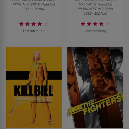
KRIMI, MYSTERY & THRILLER
MYSTERY & THRILLER,
1993 • 99 MIN.
PRODUZIERT IN EUROPA
1992 • 102 MIN.
Lesermeinung
Lesermeinung