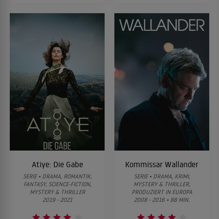
Atiye: Die Gabe
Kommissar Wallander
SERIE • DRAMA, ROMANTIK,
SERIE • DRAMA, KRIMI,
FANTASY, SCIENCE-FICTION,
MYSTERY & THRILLER,
MYSTERY & THRILLER
PRODUZIERT IN EUROPA
2019 - 2021
2008 - 2016 • 88 MIN.