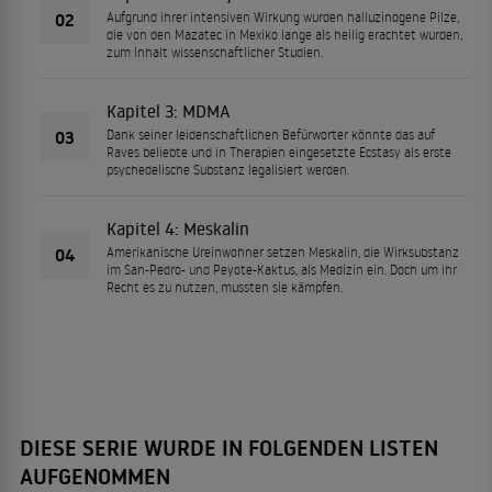
02
Aufgrund ihrer intensiven Wirkung wurden halluzinogene Pilze,
die von den Mazatec in Mexiko lange als heilig erachtet wurden,
zum Inhalt wissenschaftlicher Studien.
Kapitel 3: MDMA
03
Dank seiner leidenschaftlichen Befürworter könnte das auf
Raves beliebte und in Therapien eingesetzte Ecstasy als erste
psychedelische Substanz legalisiert werden.
Kapitel 4: Meskalin
04
Amerikanische Ureinwohner setzen Meskalin, die Wirksubstanz
im San-Pedro- und Peyote-Kaktus, als Medizin ein. Doch um ihr
Recht es zu nutzen, mussten sie kämpfen.
DIESE SERIE WURDE IN FOLGENDEN LISTEN
AUFGENOMMEN