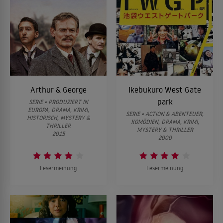
Arthur & George
Ikebukuro West Gate
park
SERIE • PRODUZIERT IN
EUROPA, DRAMA, KRIMI,
SERIE • ACTION & ABENTEUER,
HISTORISCH, MYSTERY &
KOMÖDIEN, DRAMA, KRIMI,
THRILLER
MYSTERY & THRILLER
2015
2000
Lesermeinung
Lesermeinung