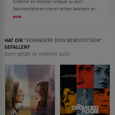
hinterher ein bisschen schlauer zu sein?
Dokumentationen sind ein echtes Geschenk an
TV- und Streamingnutzer. Eine Geschichte mag
MEHR
interessant sein, wird aber gleich viel
spannender, wenn sie auf wahren...
HAT DIR
"VERÄNDERE DEIN BEWUSSTSEIN"
GEFALLEN?
Dann gefällt dir vielleicht auch: