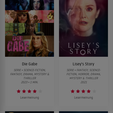
Die Gabe
Lisey's Story
SERIE • SCIENCE-FICTION,
SERIE • FANTASY, SCIENCE-
FANTASY, DRAMA, MYSTERY &
FICTION, HORROR, DRAMA,
THRILLER
MYSTERY & THRILLER
2023 • 1 MIN.
2021
Lesermeinung
Lesermeinung