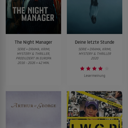
The Night Manager
Deine letzte Stunde
SERIE • DRAMA, KRIMI,
SERIE • DRAMA, KRIMI,
MYSTERY & THRILLER,
MYSTERY & THRILLER
PRODUZIERT IN EUROPA
2020
2016 - 2026 • 42 MIN.
Lesermeinung