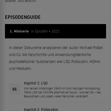
Quelle: JustWatch
EPISODENGUIDE
1. Miniserie
(4 Episoden • 2022)
In dieser Dokureihe analysieren der Autor Michael Pollan
und Co. die Geschichte und Anwendungsbereiche
psychedelischer Substanzen wie LSD, Psilocybin, MDMA
und Meskalin.
Kapitel 1: LSD
01
Von seinen Ursprüngen 1943 hin zum heutigen Microdosing-
Trend: LSD hat mithilfe alternativer Gurus – und der CIA – das
Bewusstsein und Leben vieler Menschen verändert.
Kapitel 2: Psilocybin