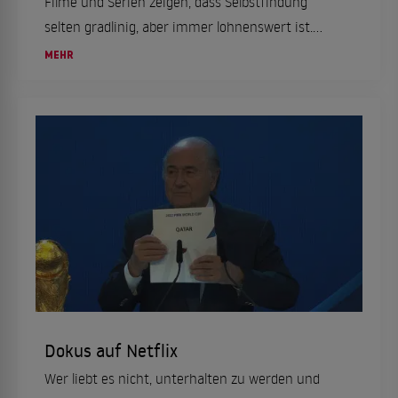
Filme und Serien zeigen, dass Selbstfindung
selten gradlinig, aber immer lohnenswert ist.
Zwischen Lachflash, Gänsehaut und kleinen Aha-
MEHR
Momenten bekommst du hier eine geballte
Ladung Inspiration – ganz ohne
Räucherstäbchenpflicht.
Dokus auf Netflix
Wer liebt es nicht, unterhalten zu werden und