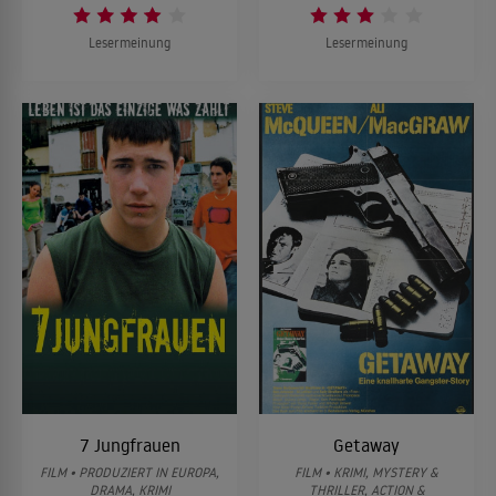
Lesermeinung
Lesermeinung
7 Jungfrauen
Getaway
FILM • PRODUZIERT IN EUROPA,
FILM • KRIMI, MYSTERY &
DRAMA, KRIMI
THRILLER, ACTION &