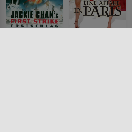
Jackie Chans Erstschlag
Eine Affäre in Paris
FILM • ACTION & ABENTEUER,
FILM • ROMANTIK, KOMÖDIEN,
KOMÖDIEN, DRAMA, KRIMI,
DRAMA
MYSTERY & THRILLER
2003 • 117 MIN.
1996 • 107 MIN.
Lesermeinung
Lesermeinung