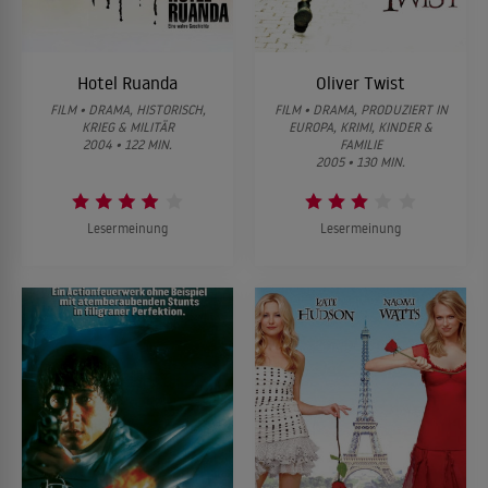
Hotel Ruanda
Oliver Twist
FILM • DRAMA, HISTORISCH,
FILM • DRAMA, PRODUZIERT IN
KRIEG & MILITÄR
EUROPA, KRIMI, KINDER &
2004 • 122 MIN.
FAMILIE
2005 • 130 MIN.
Lesermeinung
Lesermeinung