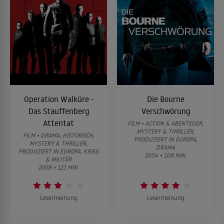
Operation Walküre -
Die Bourne
Das Stauffenberg
Verschwörung
Attentat
FILM • ACTION & ABENTEUER,
MYSTERY & THRILLER,
FILM • DRAMA, HISTORISCH,
PRODUZIERT IN EUROPA,
MYSTERY & THRILLER,
DRAMA
PRODUZIERT IN EUROPA, KRIEG
2004 • 108 MIN.
& MILITÄR
2008 • 121 MIN.
Lesermeinung
Lesermeinung