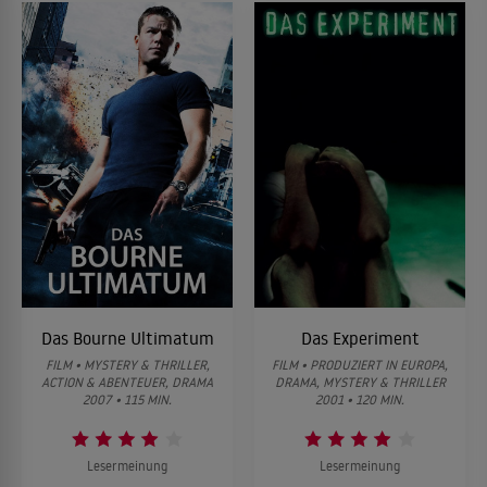
Das Bourne Ultimatum
Das Experiment
FILM • MYSTERY & THRILLER,
FILM • PRODUZIERT IN EUROPA,
ACTION & ABENTEUER, DRAMA
DRAMA, MYSTERY & THRILLER
2007 • 115 MIN.
2001 • 120 MIN.
Lesermeinung
Lesermeinung