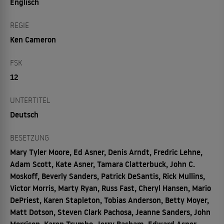
Englisch
REGIE
Ken Cameron
FSK
12
UNTERTITEL
Deutsch
BESETZUNG
Mary Tyler Moore, Ed Asner, Denis Arndt, Fredric Lehne,
Adam Scott, Kate Asner, Tamara Clatterbuck, John C.
Moskoff, Beverly Sanders, Patrick DeSantis, Rick Mullins,
Victor Morris, Marty Ryan, Russ Fast, Cheryl Hansen, Mario
DePriest, Karen Stapleton, Tobias Anderson, Betty Moyer,
Matt Dotson, Steven Clark Pachosa, Jeanne Sanders, John
Morrison, Karen Trumbo, Jerry Basham, Edward Asner,