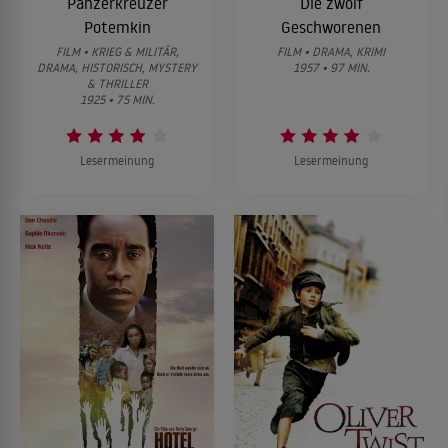
Panzerkreuzer
Die zwölf
Potemkin
Geschworenen
FILM • KRIEG & MILITÄR,
FILM • DRAMA, KRIMI
DRAMA, HISTORISCH, MYSTERY
1957 • 97 MIN.
& THRILLER
1925 • 75 MIN.
Lesermeinung
Lesermeinung