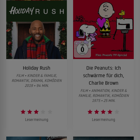
Holiday Rush
Die Peanuts: Ich
schwärme für dich,
FILM • KINDER & FAMILIE,
ROMANTIK, DRAMA, KOMÖDIEN
Charlie Brown
2019 • 94 MIN.
FILM • ANIMATION, KINDER &
FAMILIE, ROMANTIK, KOMÖDIEN
1975 • 25 MIN.
Lesermeinung
Lesermeinung