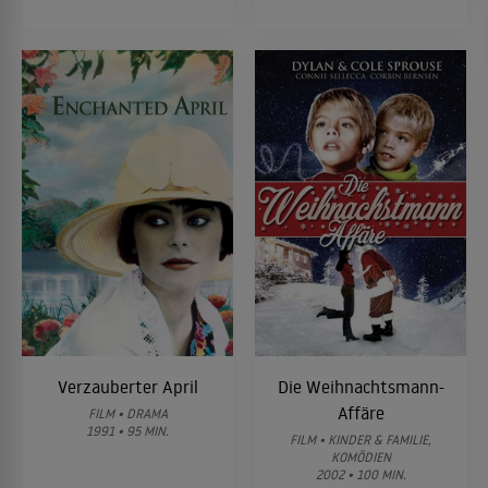
Verzauberter April
Die Weihnachtsmann-
Affäre
FILM • DRAMA
1991 • 95 MIN.
FILM • KINDER & FAMILIE,
KOMÖDIEN
2002 • 100 MIN.