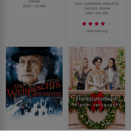
DRAMA
FILM • KOMÖDIEN, ROMANTIK,
2003 • 135 MIN.
FANTASY, DRAMA
1993 • 101 MIN.
Lesermeinung