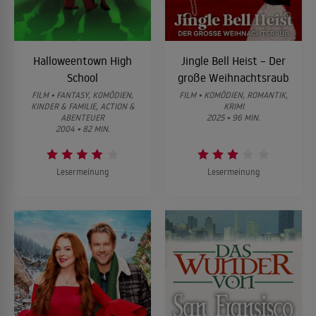
Halloweentown High
Jingle Bell Heist – Der
School
große Weihnachtsraub
FILM • FANTASY, KOMÖDIEN,
FILM • KOMÖDIEN, ROMANTIK,
KINDER & FAMILIE, ACTION &
KRIMI
ABENTEUER
2025 • 96 MIN.
2004 • 82 MIN.
Lesermeinung
Lesermeinung