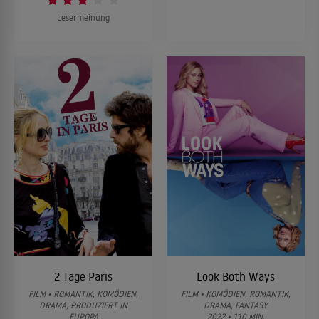
Lesermeinung
2 Tage Paris
Look Both Ways
FILM • ROMANTIK, KOMÖDIEN,
FILM • KOMÖDIEN, ROMANTIK,
DRAMA, PRODUZIERT IN
DRAMA, FANTASY
EUROPA
2022 • 110 MIN.