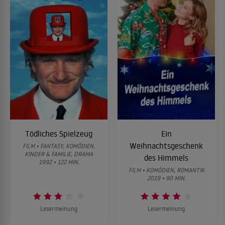
Tödliches Spielzeug
Ein
Weihnachtsgeschenk
FILM • FANTASY, KOMÖDIEN,
KINDER & FAMILIE, DRAMA
des Himmels
1992 • 122 MIN.
FILM • KOMÖDIEN, ROMANTIK
2019 • 90 MIN.
Lesermeinung
Lesermeinung