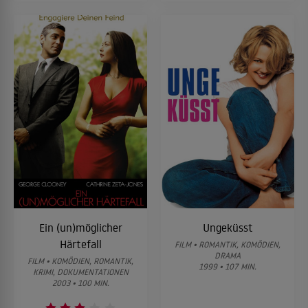
Ein (un)möglicher
Ungeküsst
Härtefall
FILM • ROMANTIK, KOMÖDIEN,
DRAMA
FILM • KOMÖDIEN, ROMANTIK,
1999 • 107 MIN.
KRIMI, DOKUMENTATIONEN
2003 • 100 MIN.