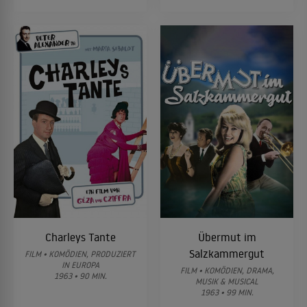
Charleys Tante
Übermut im
Salzkammergut
FILM • KOMÖDIEN, PRODUZIERT
IN EUROPA
FILM • KOMÖDIEN, DRAMA,
1963 • 90 MIN.
MUSIK & MUSICAL
1963 • 99 MIN.