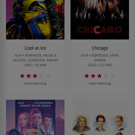
Cool as Ice
Chicago
FILM • ROMANTIK, MUSIK &
FILM • KOMÖDIEN, KRIMI,
MUSICAL, KOMÖDIEN, DRAMA
DRAMA
1991 • 91 MIN.
2002 • 113 MIN.
Lesermeinung
Lesermeinung