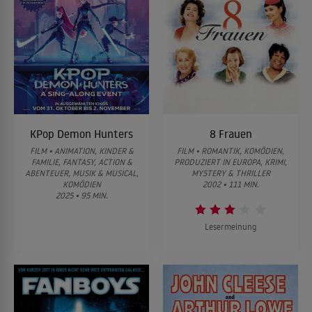
KPop Demon Hunters
8 Frauen
FILM • ANIMATION, KINDER &
FILM • ROMANTIK, KOMÖDIEN,
FAMILIE, FANTASY, ACTION &
PRODUZIERT IN EUROPA, KRIMI,
ABENTEUER, MUSIK & MUSICAL,
MYSTERY & THRILLER
KOMÖDIEN
2002 • 111 MIN.
2025 • 95 MIN.
Lesermeinung