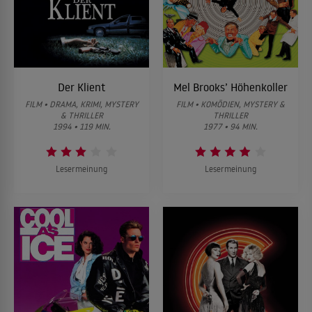
Der Klient
Mel Brooks’ Höhenkoller
FILM • DRAMA, KRIMI, MYSTERY
FILM • KOMÖDIEN, MYSTERY &
& THRILLER
THRILLER
1994 • 119 MIN.
1977 • 94 MIN.
Lesermeinung
Lesermeinung