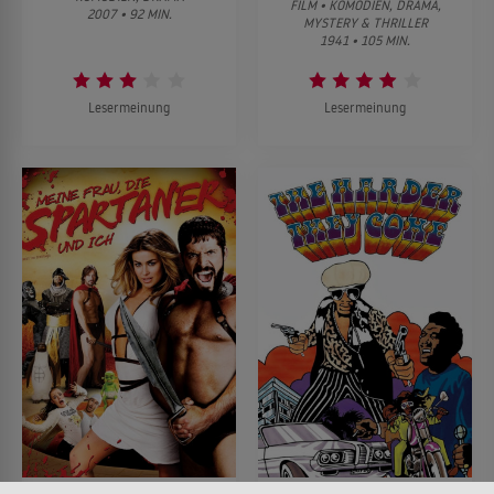
FILM • KOMÖDIEN, DRAMA,
2007 • 92 MIN.
MYSTERY & THRILLER
1941 • 105 MIN.
Lesermeinung
Lesermeinung