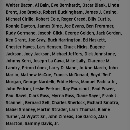
Walter Bacon, Al Bain, Eve Bernhardt, Oscar Blank, Linda
Brent, Joe Brooks, Robert Buckingham, James J. Casino,
Michael Cirillo, Robert Cole, Roger Creed, Billy Curtis,
Ronnie Dayton, James Dime, Joe Evans, Ben Frommer,
Rudy Germane, Joseph Glick, George Golden, Jack Gordon,
Ken Grant, Joe Gray, Buck Harrington, Ed Haskett,
Chester Hayes, Lars Hensen, Chuck Hicks, Eugene
Jackson, Joey Jackson, Michael Jeffers, Dick Johnstone,
Johnny Kern, Joseph La Cava, Mike Lally, Clarence M.
Landry, Primo López, Larry D. Mann, Jo Ann March, John
Marlin, Mathew McCue, Francis McDonald, Boyd 'Red'
Morgan, George Nardelli, Eddie Ness, Manuel Padilla Jr.,
John Pedrini, Leslie Perkins, Ray Pourchot, Paul Power,
Paul Ravel, Clark Ross, Myrna Ross, Diane Sayer, Frank J.
Scannell, Bernard Sell, Charles Sherlock, Richard Sinatra,
Mabel Smaney, Martin Strader, Larri Thomas, Blaine
Turner, Al Wyatt Sr., John Zimeas, Joe Garcio, Alan
Marston, Sammy Davis, Jr.