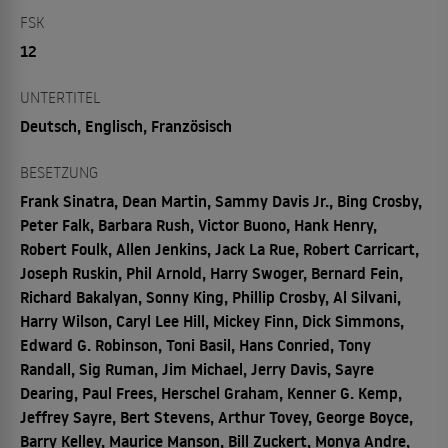
FSK
12
UNTERTITEL
Deutsch, Englisch, Französisch
BESETZUNG
Frank Sinatra, Dean Martin, Sammy Davis Jr., Bing Crosby,
Peter Falk, Barbara Rush, Victor Buono, Hank Henry,
Robert Foulk, Allen Jenkins, Jack La Rue, Robert Carricart,
Joseph Ruskin, Phil Arnold, Harry Swoger, Bernard Fein,
Richard Bakalyan, Sonny King, Phillip Crosby, Al Silvani,
Harry Wilson, Caryl Lee Hill, Mickey Finn, Dick Simmons,
Edward G. Robinson, Toni Basil, Hans Conried, Tony
Randall, Sig Ruman, Jim Michael, Jerry Davis, Sayre
Dearing, Paul Frees, Herschel Graham, Kenner G. Kemp,
Jeffrey Sayre, Bert Stevens, Arthur Tovey, George Boyce,
Barry Kelley, Maurice Manson, Bill Zuckert, Monya Andre,