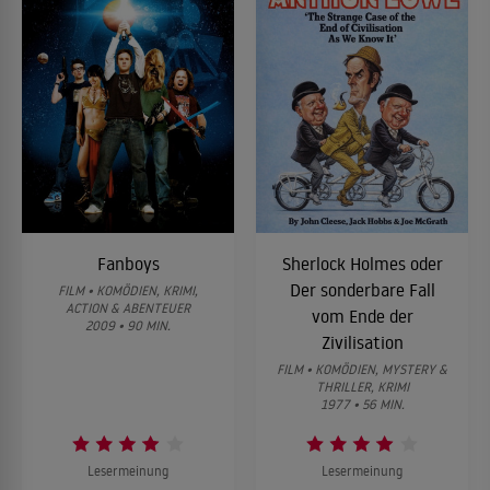
Fanboys
Sherlock Holmes oder
Der sonderbare Fall
FILM • KOMÖDIEN, KRIMI,
ACTION & ABENTEUER
vom Ende der
2009 • 90 MIN.
Zivilisation
FILM • KOMÖDIEN, MYSTERY &
THRILLER, KRIMI
1977 • 56 MIN.
Lesermeinung
Lesermeinung