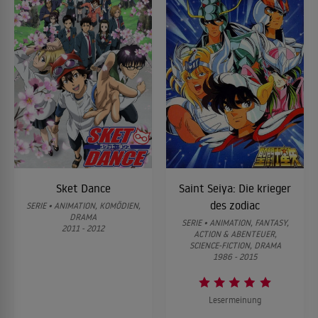
Sket Dance
Saint Seiya: Die krieger
des zodiac
SERIE • ANIMATION, KOMÖDIEN,
DRAMA
SERIE • ANIMATION, FANTASY,
2011 - 2012
ACTION & ABENTEUER,
SCIENCE-FICTION, DRAMA
1986 - 2015
Lesermeinung