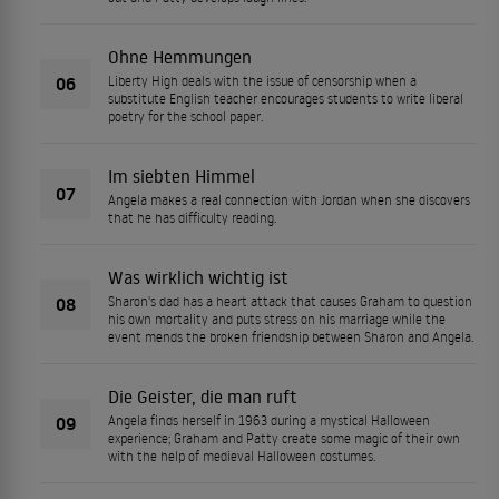
Ohne Hemmungen
06
Liberty High deals with the issue of censorship when a
substitute English teacher encourages students to write liberal
poetry for the school paper.
Im siebten Himmel
07
Angela makes a real connection with Jordan when she discovers
that he has difficulty reading.
Was wirklich wichtig ist
08
Sharon's dad has a heart attack that causes Graham to question
his own mortality and puts stress on his marriage while the
event mends the broken friendship between Sharon and Angela.
Die Geister, die man ruft
09
Angela finds herself in 1963 during a mystical Halloween
experience; Graham and Patty create some magic of their own
with the help of medieval Halloween costumes.