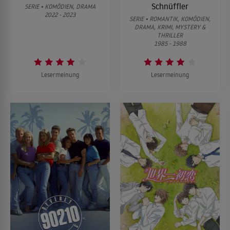
Schnüffler
SERIE • KOMÖDIEN, DRAMA
2022 - 2023
SERIE • ROMANTIK, KOMÖDIEN,
DRAMA, KRIMI, MYSTERY &
THRILLER
1985 - 1988
Lesermeinung
Lesermeinung