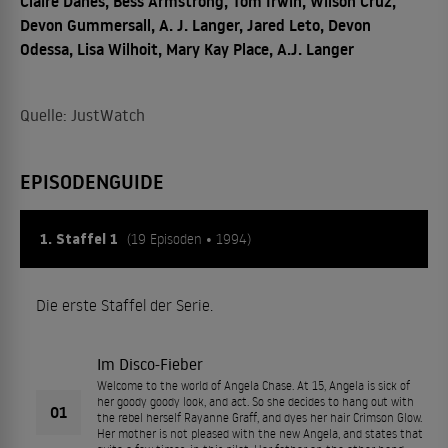
Claire Danes, Bess Armstrong, Tom Irwin, Wilson Cruz,
Devon Gummersall, A. J. Langer, Jared Leto, Devon
Odessa, Lisa Wilhoit, Mary Kay Place, A.J. Langer
Quelle: JustWatch
EPISODENGUIDE
1. Staffel 1
(19 Episoden • 1994)
Die erste Staffel der Serie.
Im Disco-Fieber
Welcome to the world of Angela Chase. At 15, Angela is sick of
her goody goody look, and act. So she decides to hang out with
01
the rebel herself Rayanne Graff, and dyes her hair Crimson Glow.
Her mother is not pleased with the new Angela, and states that