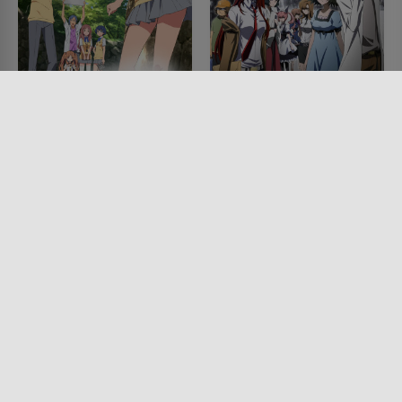
Waiting in the Summer
Steins;Gate
SERIE • ANIMATION, ROMANTIK,
SERIE • MYSTERY & THRILLER,
KOMÖDIEN, SCIENCE-FICTION,
ANIMATION, ROMANTIK,
DRAMA
KOMÖDIEN, SCIENCE-FICTION,
2012
DRAMA
2011 - 2018
Lesermeinung
Lesermeinung