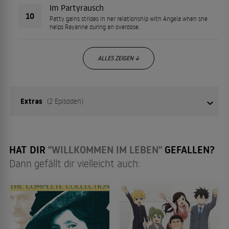
Im Partyrausch
10
Patty gains strides in her relationship with Angela when she
helps Rayanne during an overdose.
ALLES ZEIGEN ↓
Extras
(2 Episoden)
01
Episode 1
HAT DIR
"WILLKOMMEN IM LEBEN"
GEFALLEN?
Dann gefällt dir vielleicht auch:
02
Episode 2