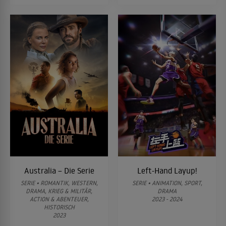
Australia – Die Serie
Left-Hand Layup!
SERIE • ROMANTIK, WESTERN,
SERIE • ANIMATION, SPORT,
DRAMA, KRIEG & MILITÄR,
DRAMA
ACTION & ABENTEUER,
2023 - 2024
HISTORISCH
2023