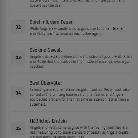
quite a few times, in this pilot. Her father on the other hand
doesn't see the deal.
Spiel mit dem Feuer
02
While Angela awkwardly tries to get closer to Jordan, Graham
and Patty learn to romance each other again.
Sex und Gewalt
03
Angela is devastated when she is the object of gossip while Brian
and Rickie find themselves in the middle of a scandal over a gun
in school.
Zwei Überväter
In multi-generational father-daughter conflict, Patty must take
04
control of the printing business from her father, and Angela
approaches Graham for the first time as a person rather than a
superhero.
Häßliches Entlein
05
Angela and Patty come to grips with the feeling that they are
not measuring up to some standard of beauty as Angela breaks
out and Patty develops laugh lines.