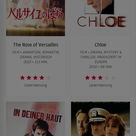
The Rose of Versailles
Chloe
FILM • ANIMATION, ROMANTIK,
FILM • DRAMA, MYSTERY &
DRAMA, HISTORISCH
THRILLER, PRODUZIERT IN
2025 • 113 MIN.
EUROPA
2010 • 96 MIN.
Lesermeinung
Lesermeinung