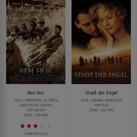
Ben Hur
Stadt der Engel
FILM • ROMANTIK, ACTION &
FILM • DRAMA, ROMANTIK,
ABENTEUER, DRAMA,
FANTASY
HISTORISCH
1998 • 114 MIN.
2016 • 125 MIN.
Lesermeinung