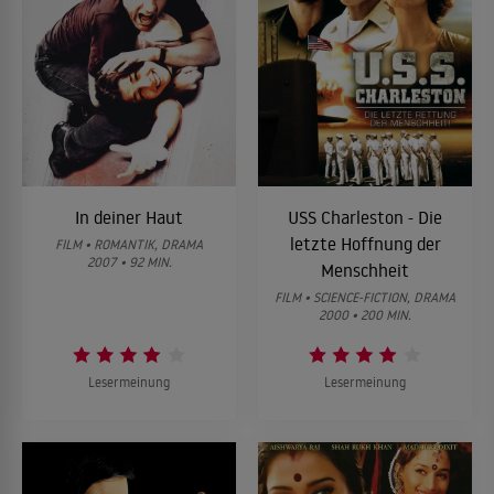
In deiner Haut
USS Charleston - Die
letzte Hoffnung der
FILM • ROMANTIK, DRAMA
2007 • 92 MIN.
Menschheit
FILM • SCIENCE-FICTION, DRAMA
2000 • 200 MIN.
Lesermeinung
Lesermeinung