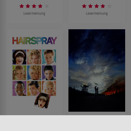
Lesermeinung
Lesermeinung
Hairspray
Always - Der
Feuerengel von
FILM • KOMÖDIEN, ROMANTIK,