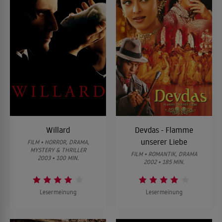
Willard
Devdas - Flamme
unserer Liebe
FILM • HORROR, DRAMA,
MYSTERY & THRILLER
FILM • ROMANTIK, DRAMA
2003 • 100 MIN.
2002 • 185 MIN.
Lesermeinung
Lesermeinung