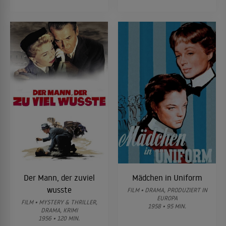
Der Mann, der zuviel
Mädchen in Uniform
wusste
FILM • DRAMA, PRODUZIERT IN
EUROPA
FILM • MYSTERY & THRILLER,
1958 • 95 MIN.
DRAMA, KRIMI
1956 • 120 MIN.