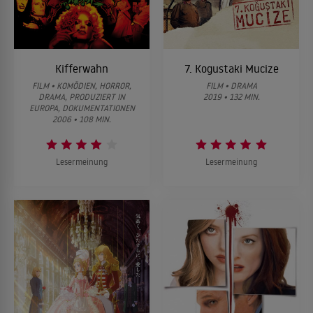
Kifferwahn
7. Kogustaki Mucize
FILM • KOMÖDIEN, HORROR,
FILM • DRAMA
DRAMA, PRODUZIERT IN
2019 • 132 MIN.
EUROPA, DOKUMENTATIONEN
2006 • 108 MIN.
Lesermeinung
Lesermeinung