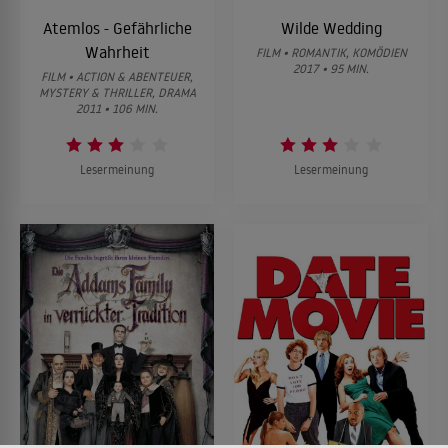
Atemlos - Gefährliche
Wilde Wedding
Wahrheit
FILM • ROMANTIK, KOMÖDIEN
2017 • 95 MIN.
FILM • ACTION & ABENTEUER,
MYSTERY & THRILLER, DRAMA
2011 • 106 MIN.
Lesermeinung
Lesermeinung