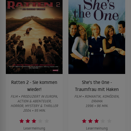
Ratten 2 - Sie kommen
She's the One -
wieder!
Traumfrau mit Haken
FILM • PRODUZIERT IN EUROPA,
FILM • ROMANTIK, KOMÖDIEN,
ACTION & ABENTEUER,
DRAMA
HORROR, MYSTERY & THRILLER
1996 • 96 MIN.
2004 • 95 MIN.
Lesermeinung
Lesermeinung