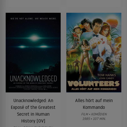
Unacknowledged: An
Alles hört auf mein
Exposé of the Greatest
Kommando
Secret in Human
FILM • KOMÖDIEN
1985 • 107 MIN.
History [OV]