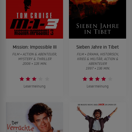
Mission: Impossible III
Sieben Jahre in Tibet
FILM • ACTION & ABENTEUER,
FILM • DRAMA, HISTORISCH,
MYSTERY & THRILLER
KRIEG & MILITÄR, ACTION &
2006 • 126 MIN.
ABENTEUER
1997 • 136 MIN.
Lesermeinung
Lesermeinung