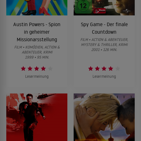
Austin Powers - Spion
Spy Game - Der finale
in geheimer
Countdown
Missionarsstellung
FILM • ACTION & ABENTEUER,
MYSTERY & THRILLER, KRIMI
FILM • KOMÖDIEN, ACTION &
2001 • 126 MIN.
ABENTEUER, KRIMI
1999 • 95 MIN.
Lesermeinung
Lesermeinung