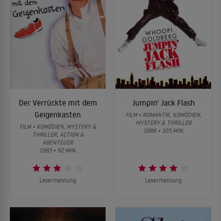
Der Verrückte mit dem
Jumpin' Jack Flash
Geigenkasten
FILM • ROMANTIK, KOMÖDIEN,
MYSTERY & THRILLER
FILM • KOMÖDIEN, MYSTERY &
1986 • 105 MIN.
THRILLER, ACTION &
ABENTEUER
1985 • 92 MIN.
Lesermeinung
Lesermeinung