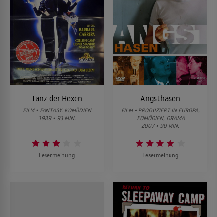
Tanz der Hexen
Angsthasen
FILM • FANTASY, KOMÖDIEN
FILM • PRODUZIERT IN EUROPA,
1989 • 93 MIN.
KOMÖDIEN, DRAMA
2007 • 90 MIN.
Lesermeinung
Lesermeinung