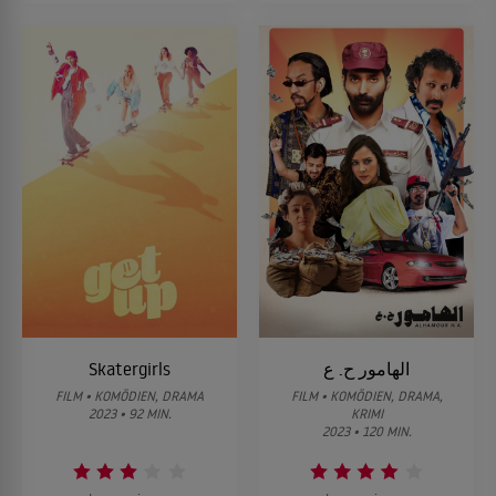
Skatergirls
الهامور ح. ع
FILM • KOMÖDIEN, DRAMA
FILM • KOMÖDIEN, DRAMA,
2023 • 92 MIN.
KRIMI
2023 • 120 MIN.