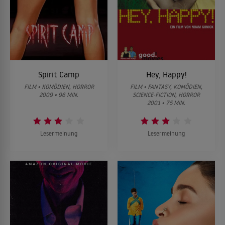
Spirit Camp
Hey, Happy!
FILM • KOMÖDIEN, HORROR
FILM • FANTASY, KOMÖDIEN,
2009 • 96 MIN.
SCIENCE-FICTION, HORROR
2001 • 75 MIN.
Lesermeinung
Lesermeinung