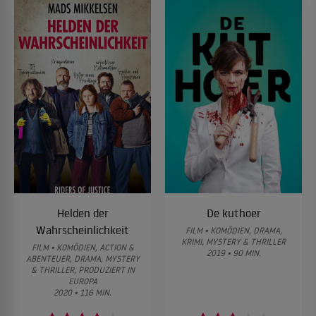
Helden der
De kuthoer
Wahrscheinlichkeit
FILM • KOMÖDIEN, DRAMA,
KRIMI, MYSTERY & THRILLER
FILM • KOMÖDIEN, ACTION &
2019 • 90 MIN.
ABENTEUER, DRAMA, MYSTERY
& THRILLER, PRODUZIERT IN
EUROPA
2020 • 116 MIN.