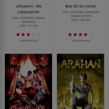
Lifesavers - Die
Was für ein Genie!
Lebensretter
FILM • KOMÖDIEN, ROMANTIK,
SCIENCE-FICTION
FILM • KOMÖDIEN, DRAMA,
1985 • 106 MIN.
ROMANTIK
1994 • 97 MIN.
Lesermeinung
Lesermeinung