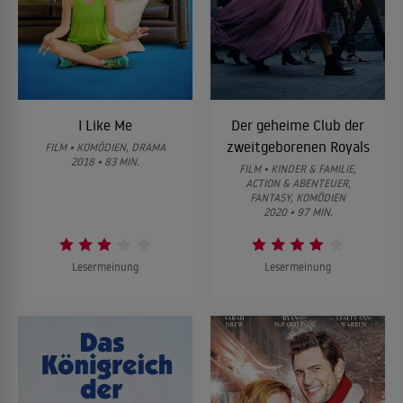
I Like Me
Der geheime Club der
zweitgeborenen Royals
FILM • KOMÖDIEN, DRAMA
2018 • 83 MIN.
FILM • KINDER & FAMILIE,
ACTION & ABENTEUER,
FANTASY, KOMÖDIEN
2020 • 97 MIN.
Lesermeinung
Lesermeinung