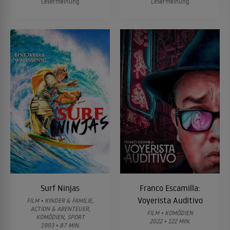
Lesermeinung
Lesermeinung
Surf Ninjas
Franco Escamilla:
Voyerista Auditivo
FILM • KINDER & FAMILIE,
ACTION & ABENTEUER,
FILM • KOMÖDIEN
KOMÖDIEN, SPORT
2022 • 122 MIN.
1993 • 87 MIN.