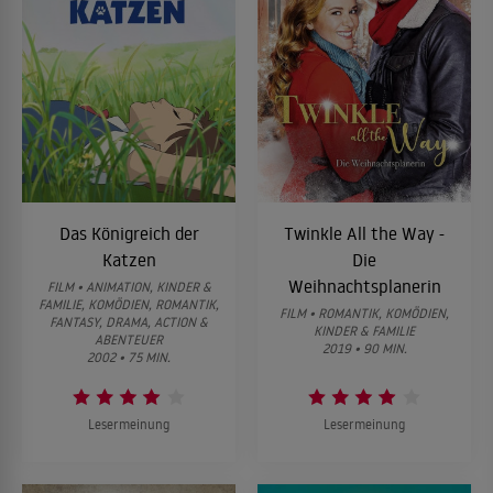
Das Königreich der
Twinkle All the Way -
Katzen
Die
Weihnachtsplanerin
FILM • ANIMATION, KINDER &
FAMILIE, KOMÖDIEN, ROMANTIK,
FILM • ROMANTIK, KOMÖDIEN,
FANTASY, DRAMA, ACTION &
KINDER & FAMILIE
ABENTEUER
2019 • 90 MIN.
2002 • 75 MIN.
Lesermeinung
Lesermeinung