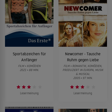
Sportabzeichen für
Newcomer - Tausche
Anfänger
Ruhm gegen Liebe
FILM • KOMÖDIEN
FILM • ROMANTIK, KOMÖDIEN,
2021 • 88 MIN.
PRODUZIERT IN EUROPA, MUSIK
& MUSICAL
2005 • 97 MIN.
Lesermeinung
Lesermeinung