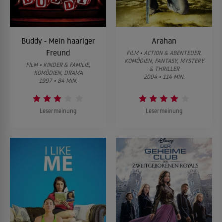
Buddy - Mein haariger
Arahan
Freund
FILM • ACTION & ABENTEUER,
KOMÖDIEN, FANTASY, MYSTERY
FILM • KINDER & FAMILIE,
& THRILLER
KOMÖDIEN, DRAMA
2004 • 114 MIN.
1997 • 84 MIN.
Lesermeinung
Lesermeinung