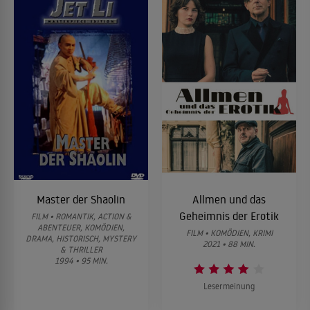
Master der Shaolin
Allmen und das
Geheimnis der Erotik
FILM • ROMANTIK, ACTION &
ABENTEUER, KOMÖDIEN,
FILM • KOMÖDIEN, KRIMI
DRAMA, HISTORISCH, MYSTERY
2021 • 88 MIN.
& THRILLER
1994 • 95 MIN.
Lesermeinung