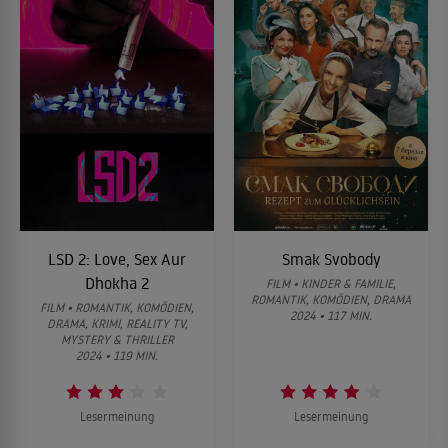
LSD 2: Love, Sex Aur
Smak Svobody
Dhokha 2
FILM • KINDER & FAMILIE,
ROMANTIK, KOMÖDIEN, DRAMA
FILM • ROMANTIK, KOMÖDIEN,
2024 • 117 MIN.
DRAMA, KRIMI, REALITY TV,
MYSTERY & THRILLER
2024 • 119 MIN.
Lesermeinung
Lesermeinung