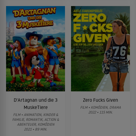
D'Artagnan und die 3
Zero Fucks Given
MuskeTiere
FILM • KOMÖDIEN, DRAMA
2022 • 115 MIN.
FILM • ANIMATION, KINDER &
FAMILIE, ROMANTIK, ACTION &
ABENTEUER, KOMÖDIEN
2021 • 89 MIN.