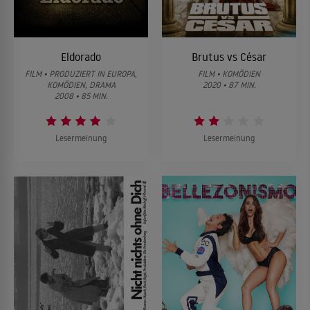
Eldorado
Brutus vs César
FILM • PRODUZIERT IN EUROPA,
FILM • KOMÖDIEN
KOMÖDIEN, DRAMA
2020 • 87 MIN.
2008 • 85 MIN.
Lesermeinung
Lesermeinung