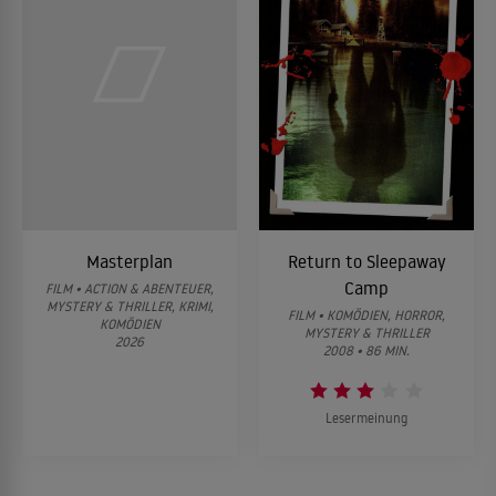
Masterplan
Return to Sleepaway
Camp
FILM • ACTION & ABENTEUER,
MYSTERY & THRILLER, KRIMI,
FILM • KOMÖDIEN, HORROR,
KOMÖDIEN
MYSTERY & THRILLER
2026
2008 • 86 MIN.
Lesermeinung