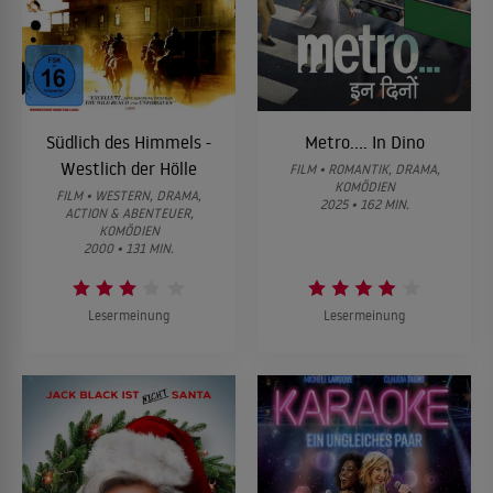
Südlich des Himmels -
Metro.... In Dino
Westlich der Hölle
FILM • ROMANTIK, DRAMA,
KOMÖDIEN
FILM • WESTERN, DRAMA,
2025 • 162 MIN.
ACTION & ABENTEUER,
KOMÖDIEN
2000 • 131 MIN.
Lesermeinung
Lesermeinung