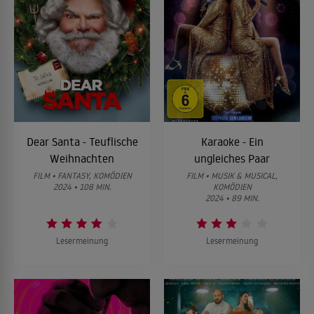
Dear Santa - Teuflische
Karaoke - Ein
Weihnachten
ungleiches Paar
FILM • FANTASY, KOMÖDIEN
FILM • MUSIK & MUSICAL,
2024 • 108 MIN.
KOMÖDIEN
2024 • 89 MIN.
Lesermeinung
Lesermeinung