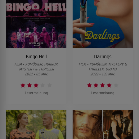
Bingo Hell
Darlings
FILM • KOMÖDIEN, HORROR,
FILM • KOMÖDIEN, MYSTERY &
MYSTERY & THRILLER
THRILLER, DRAMA
2021 • 85 MIN.
2022 • 133 MIN.
Lesermeinung
Lesermeinung