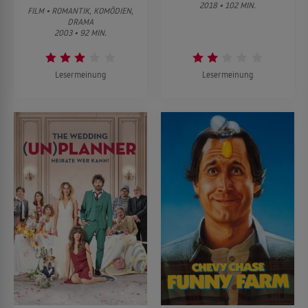
2018 • 102 MIN.
FILM • ROMANTIK, KOMÖDIEN,
DRAMA
2003 • 92 MIN.
Lesermeinung
Lesermeinung