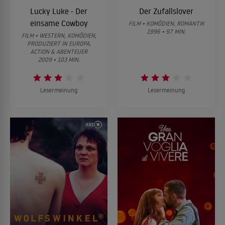
Lucky Luke - Der
Der Zufallslover
einsame Cowboy
FILM • KOMÖDIEN, ROMANTIK
1996 • 97 MIN.
FILM • WESTERN, KOMÖDIEN,
PRODUZIERT IN EUROPA,
ACTION & ABENTEUER
2009 • 103 MIN.
Lesermeinung
Lesermeinung