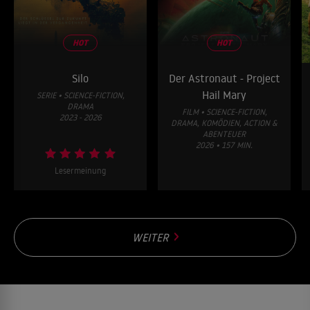
HOT
HOT
Silo
Der Astronaut - Project
Hail Mary
SERIE • SCIENCE-FICTION,
DRAMA
FILM • SCIENCE-FICTION,
2023 - 2026
DRAMA, KOMÖDIEN, ACTION &
ABENTEUER
2026 • 157 MIN.
Lesermeinung
WEITER