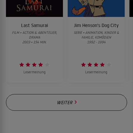
Last Samurai
Jim Henson's Dog City
FILM • ACTION & ABENTEUER,
SERIE • ANIMATION, KINDER &
DRAMA
FAMILIE, KOMÖDIEN
2003 • 154 MIN.
1992 - 1994
Lesermeinung
Lesermeinung
WEITER