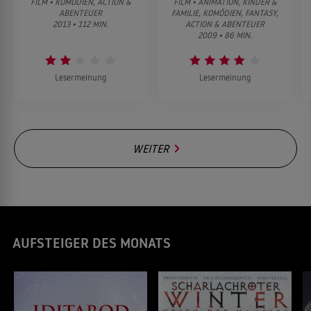
FILM • KOMÖDIEN, ACTION &
FILM • ANIMATION, KINDER &
ABENTEUER
FAMILIE, KOMÖDIEN, FANTASY,
2013 • 112 MIN.
ACTION & ABENTEUER
2009 • 86 MIN.
Lesermeinung
Lesermeinung
WEITER
AUFSTEIGER DES MONATS