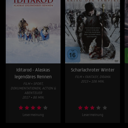
Iditarod - Alaskas
Scharlachroter Winter
legendäres Rennen
FILM • FANTASY, DRAMA
2013 • 106 MIN.
FILM • SPORT,
DOKUMENTATIONEN, ACTION &
ABENTEUER
2017 • 86 MIN.
Lesermeinung
Lesermeinung