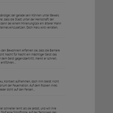
bändiger, der gerade sein Können unter Beweis
rei, dass die Stadt unter der Herrschaft der
ls dann bei einem Minenunglück ein älterer Mann
Mannes einzusetzen. Doch Haru wird verraten,
den Bewohnern erfahren sie, dass die Barriere
cht Nacht für Nacht ein mächtiger Geist das
r dem Geist gegenübertritt, merkt er schnell,
zu entführen…
u, Kontakt aufnehmen, doch ihm bleibt nicht
ritorium der Feuernation. Auf dem Rücken ihres
ieder dicht auf den Fersen…
schneller lernt als sie selbst, und will ihre
orf eine Schriftrolle, auf der Techniken des