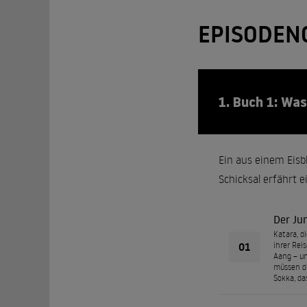
EPISODEN
1. Buch 1: Wa
Ein aus einem Eisbl
Schicksal erfährt
Der Ju
Katara, d
01
ihrer Rei
Aang – un
müssen di
Sokka, da