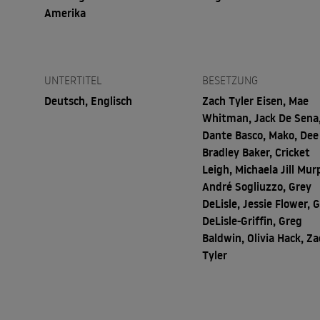
Amerika
UNTERTITEL
BESETZUNG
Deutsch, Englisch
Zach Tyler Eisen, Mae
Whitman, Jack De Sena
Dante Basco, Mako, Dee
Bradley Baker, Cricket
Leigh, Michaela Jill Mur
André Sogliuzzo, Grey
DeLisle, Jessie Flower, 
DeLisle-Griffin, Greg
Baldwin, Olivia Hack, Z
Tyler