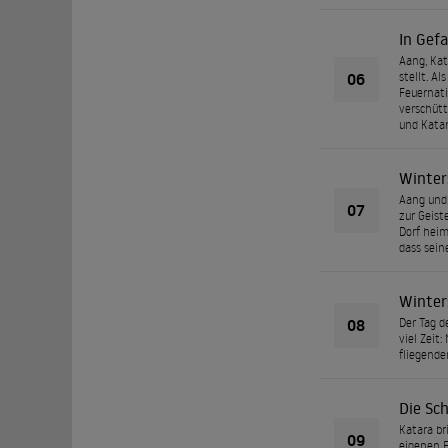
In Gef
Aang, Kat
06
stellt. Al
Feuernati
verschütt
und Katar
Winter
Aang und 
07
zur Geist
Dorf heim
dass sein
Winter
08
Der Tag 
viel Zeit
fliegende
Die Sch
Katara br
09
eigenen F