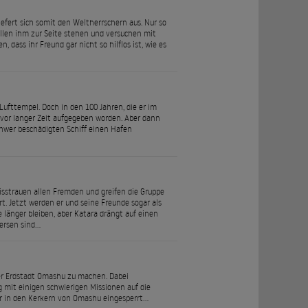
efert sich somit den Weltherrschern aus. Nur so
llen ihm zur Seite stehen und versuchen mit
, dass ihr Freund gar nicht so hilflos ist, wie es
ufttempel. Doch in den 100 Jahren, die er im
n vor langer Zeit aufgegeben worden. Aber dann
hwer beschädigten Schiff einen Hafen
isstrauen allen Fremden und greifen die Gruppe
rt. Jetzt werden er und seine Freunde sogar als
länger bleiben, aber Katara drängt auf einen
Fersen sind…
er Erdstadt Omashu zu machen. Dabei
ng mit einigen schwierigen Missionen auf die
mmer in den Kerkern von Omashu eingesperrt…