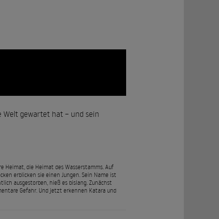
ie Welt gewartet hat – und sein
ihre Heimat, die Heimat des Wasserstamms. Auf
ocken erblicken sie einen Jungen. Sein Name ist
ntlich ausgestorben, hieß es bislang. Zunächst
ementare Gefahr. Und jetzt erkennen Katara und