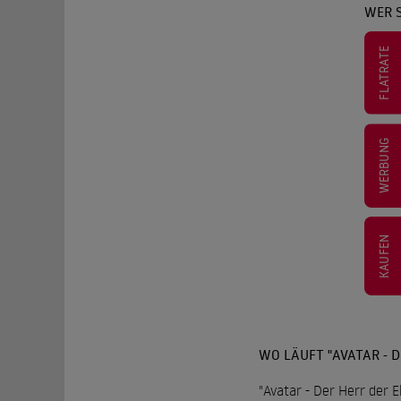
WER S
FLATRATE
WERBUNG
KAUFEN
WO LÄUFT "AVATAR - 
"Avatar - Der Herr der 