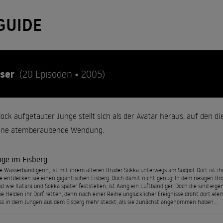
GUIDE
sser
(20 Episoden • 2005)
ock aufgetauter Junge stellt sich als der Avatar heraus, auf den d
 eine atemberaubende Wendung.
nge im Eisberg
ie Wasserbändigerin, ist mit ihrem älteren Bruder Sokka unterwegs am Südpol. Dort ist 
se entdecken sie einen gigantischen Eisberg. Doch damit nicht genug: In dem riesigen Br
d wie Katara und Sokka später feststellen, ist Aang ein Luftbändiger. Doch die sind eige
e Helden ihr Dorf retten, denn nach einer Reihe unglücklicher Ereignisse droht dort el
ss in dem Jungen aus dem Eisberg mehr steckt, als sie zunächst angenommen haben…