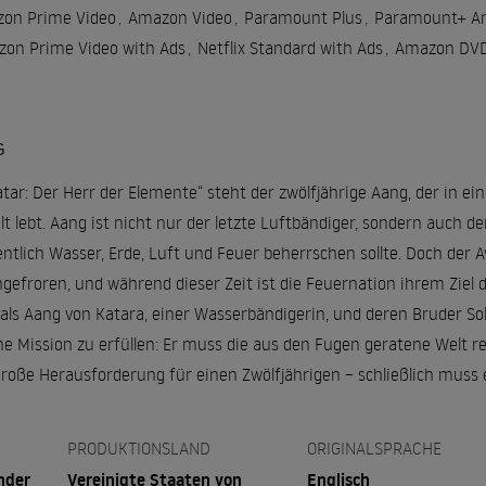
on Prime Video
,
Amazon Video
,
Paramount Plus
,
Paramount+ A
on Prime Video with Ads
,
Netflix Standard with Ads
,
Amazon DVD 
G
tar: Der Herr der Elemente“ steht der zwölfjährige Aang, der in e
t lebt. Aang ist nicht nur der letzte Luftbändiger, sondern auch der
igentlich Wasser, Erde, Luft und Feuer beherrschen sollte. Doch der
gefroren, und während dieser Zeit ist die Feuernation ihrem Ziel
ls Aang von Katara, einer Wasserbändigerin, und deren Bruder Sok
ne Mission zu erfüllen: Er muss die aus den Fugen geratene Welt r
große Herausforderung für einen Zwölfjährigen – schließlich muss e
PRODUKTIONSLAND
ORIGINALSPRACHE
nder
Vereinigte Staaten von
Englisch