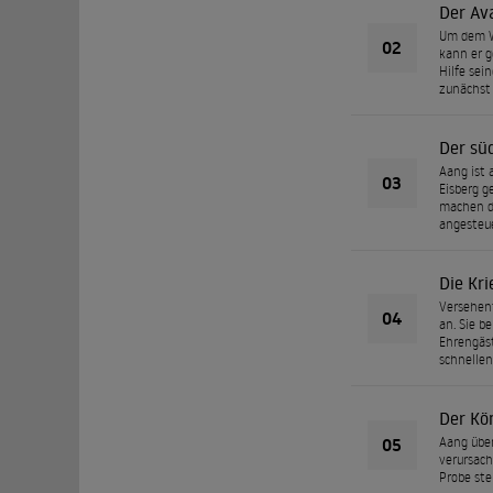
Der Av
Um dem Wa
02
kann er g
Hilfe sein
zunächst
Der sü
Aang ist 
03
Eisberg g
machen di
angesteue
Die Kr
Versehent
04
an. Sie b
Ehrengäst
schnellen
Der Kö
05
Aang über
verursach
Probe ste