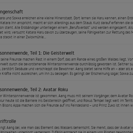
angenschaft
ara und Sokka erreichen eine kleine Minenstadt. Dort lernen sie Haru kennen, einen Erd
s Katara ihn anspricht, macht er sich allerdings aus dem Staub. Kurz darauf erfahren die d
on steht. Alle Erdbändiger unterliegen einem „Berufsverbot“ und werden eingesperrt. A
et wird, versucht Katara Haru davon zu überzeugen, seine Fähigkeiten zur Rettung des 
a steckt in einer Zwickmühle…
sonnenwende, Teil 1: Die Geisterwelt
seine Freunde machen Rast in einem Dorf, das am Rande eines großen Waldes liegt. Von 
erwelt durch die bevorstehende Wintersonnenwende durchlässig geworden ist. Seither su
, zerstört Gebäude und verschleppt die Bewohner. Aang bietet seine Hilfe an – aber als e
e Kräfte nicht ausreichen, um ihn zu besiegen. Es gelingt der Erscheinung sogar, Sokka 
sonnenwende, Teil 2: Avatar Roku
der Wintersonnenwende ist gekommen. Aang muss mit seinem Vorgänger, dem Avatar Rok
: Nur heute ist die Barriere ins Geisterreich geöffnet, und Rokus Tempel liegt weit im Ter
n Bisons Appa machen sich die Freunde auf ins Feindesland – und Prinz Zuko ist ihnen w
riftrolle
ingt Aang bei, wie man das Element des Wassers beherrscht. Sie merkt, dass der Avatar viel 
ähigkeiten unbedingt verbessern. Zufällig entdeckt sie in einem von Piraten bewohnten D