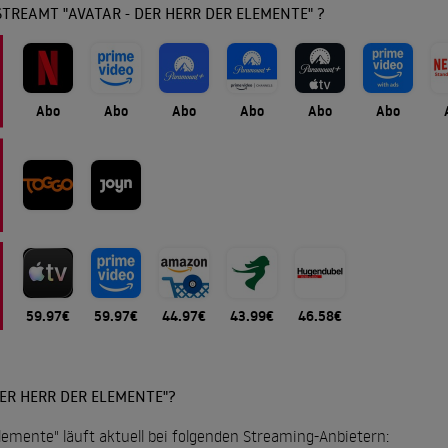
TREAMT "AVATAR - DER HERR DER ELEMENTE" ?
Abo
Abo
Abo
Abo
Abo
Abo
59.97€
59.97€
44.97€
43.99€
46.58€
DER HERR DER ELEMENTE"?
Elemente" läuft aktuell bei folgenden Streaming-Anbietern: