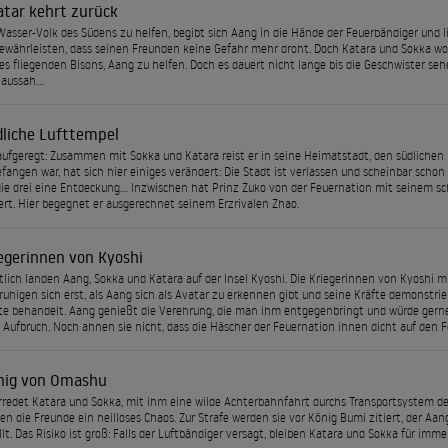
atar kehrt zurück
sser-Volk des Südens zu helfen, begibt sich Aang in die Hände der Feuerbändiger und li
ewährleisten, dass seinen Freunden keine Gefahr mehr droht. Doch Katara und Sokka wo
es fliegenden Bisons, Aang zu helfen. Doch es dauert nicht lange bis die Geschwister sehen
 aussah…
dliche Lufttempel
aufgeregt: Zusammen mit Sokka und Katara reist er in seine Heimatstadt, den südlichen L
efangen war, hat sich hier einiges verändert: Die Stadt ist verlassen und scheinbar scho
e drei eine Entdeckung… Inzwischen hat Prinz Zuko von der Feuernation mit seinem sc
rt. Hier begegnet er ausgerechnet seinem Erzrivalen Zhao.
iegerinnen von Kyoshi
lich landen Aang, Sokka und Katara auf der Insel Kyoshi. Die Kriegerinnen von Kyoshi m
eruhigen sich erst, als Aang sich als Avatar zu erkennen gibt und seine Kräfte demonstrie
e behandelt. Aang genießt die Verehrung, die man ihm entgegenbringt und würde gerne 
 Aufbruch. Noch ahnen sie nicht, dass die Häscher der Feuernation ihnen dicht auf den 
nig von Omashu
redet Katara und Sokka, mit ihm eine wilde Achterbahnfahrt durchs Transportsystem d
en die Freunde ein heilloses Chaos. Zur Strafe werden sie vor König Bumi zitiert, der Aa
llt. Das Risiko ist groß: Falls der Luftbändiger versagt, bleiben Katara und Sokka für i