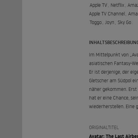
Apple TV
,
Netflix
,
Amaz
Apple TV Channel
,
Amaz
Toggo
,
Joyn
,
Sky Go
.
INHALTSBESCHREIBUN
Im Mittelpunkt von „Ava
asiatischen Fantasy-Wel
Er ist derjenige, der e
Gletscher am Südpol ein
näher gekommen. Erst a
hat er eine Chance, sei
wiederherstellen. Eine 
ORIGINALTITEL
Avatar: The Last Airbe