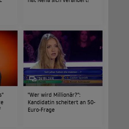
14 BILDER
s"
"Wer wird Millionär?":
re
Kandidatin scheitert an 50-
f
Euro-Frage