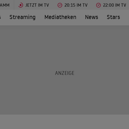
RAMM
JETZT IM TV
20:15 IM TV
22:00 IM TV
s
Streaming
Mediatheken
News
Stars