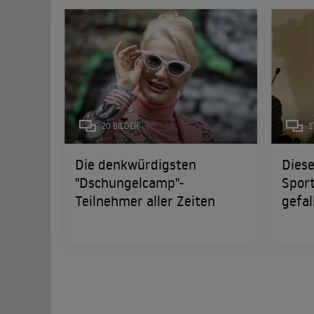
20 BILDER
1
Die denkwürdigsten
Dies
"Dschungelcamp"-
Sport
Teilnehmer aller Zeiten
gefal