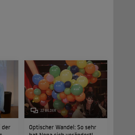
22 BILDER
f der
Optischer Wandel: So sehr
c
hat Nena sich verändert!