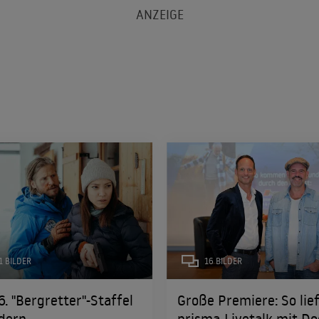
1 BILDER
16 BILDER
6. "Bergretter"-Staffel
Große Premiere: So lie
ldern
prisma-Livetalk mit Do