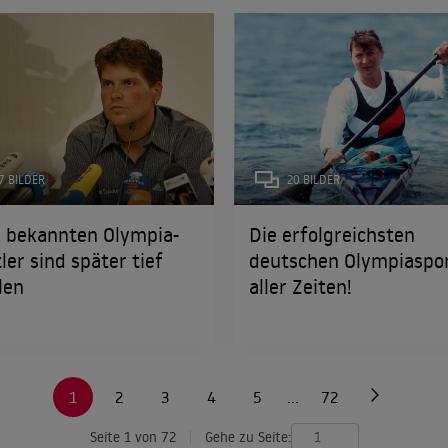
7 BILDER
20 BILDER
e bekannten Olympia-
Die erfolgreichsten
ler sind später tief
deutschen Olympiaspor
len
aller Zeiten!
1
2
3
4
5
…
72
Seite 1 von 72
Gehe zu Seite: