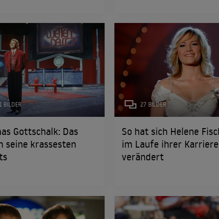
1 BILDER
27 BILDER
as Gottschalk: Das
So hat sich Helene Fis
 seine krassesten
im Laufe ihrer Karriere
ts
verändert