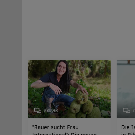
9 BILDER
2
"Bauer sucht Frau
Die 1
International": Die neuen
in Bi