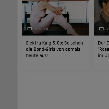
23 BILDER
2
Elektra King & Co: So sehen
Der 
die Bond-Girls von damals
"Rose
heute aus!
im Üb