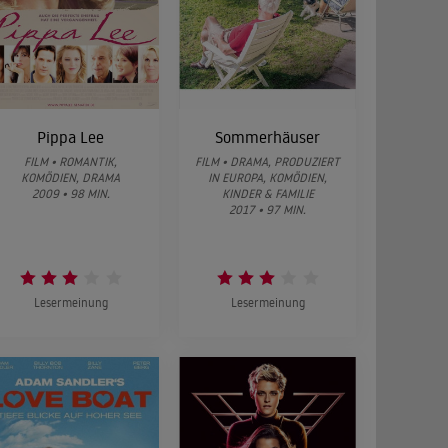
Pippa Lee
Sommerhäuser
FILM • ROMANTIK,
FILM • DRAMA, PRODUZIERT
KOMÖDIEN, DRAMA
IN EUROPA, KOMÖDIEN,
2009 • 98 MIN.
KINDER & FAMILIE
2017 • 97 MIN.
Lesermeinung
Lesermeinung