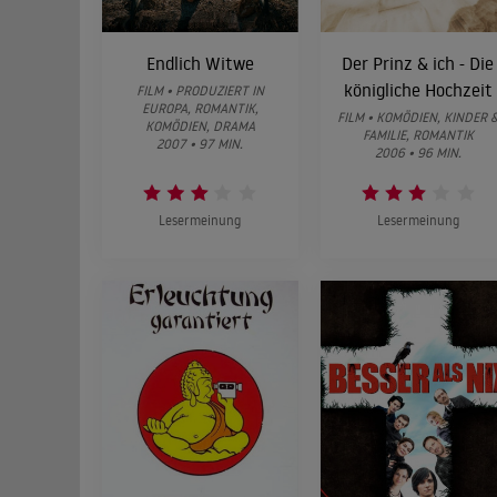
Endlich Witwe
Der Prinz & ich - Die
königliche Hochzeit
FILM • PRODUZIERT IN
EUROPA, ROMANTIK,
FILM • KOMÖDIEN, KINDER 
KOMÖDIEN, DRAMA
FAMILIE, ROMANTIK
2007 • 97 MIN.
2006 • 96 MIN.
Lesermeinung
Lesermeinung