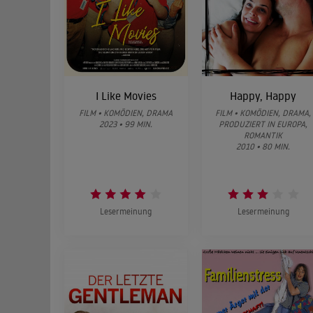
I Like Movies
Happy, Happy
FILM • KOMÖDIEN, DRAMA
FILM • KOMÖDIEN, DRAMA,
2023 • 99 MIN.
PRODUZIERT IN EUROPA,
ROMANTIK
2010 • 80 MIN.
Lesermeinung
Lesermeinung