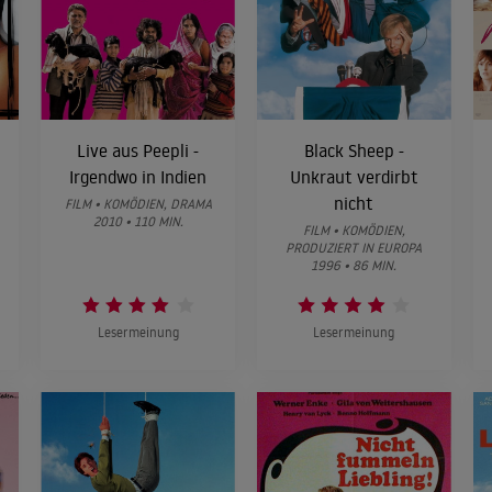
Live aus Peepli -
Black Sheep -
Irgendwo in Indien
Unkraut verdirbt
nicht
FILM • KOMÖDIEN, DRAMA
2010 • 110 MIN.
FILM • KOMÖDIEN,
PRODUZIERT IN EUROPA
1996 • 86 MIN.
Lesermeinung
Lesermeinung