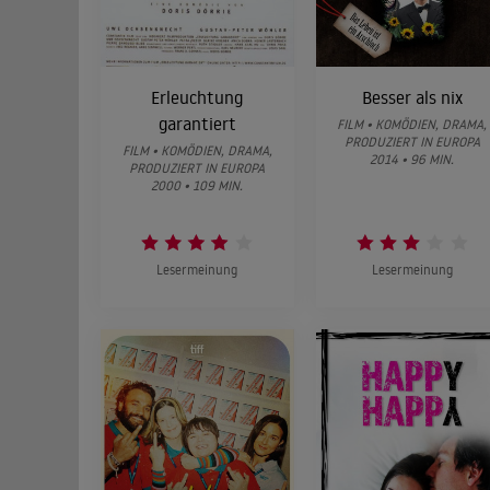
Erleuchtung
Besser als nix
garantiert
FILM • KOMÖDIEN, DRAMA,
PRODUZIERT IN EUROPA
FILM • KOMÖDIEN, DRAMA,
2014 • 96 MIN.
PRODUZIERT IN EUROPA
2000 • 109 MIN.
Lesermeinung
Lesermeinung