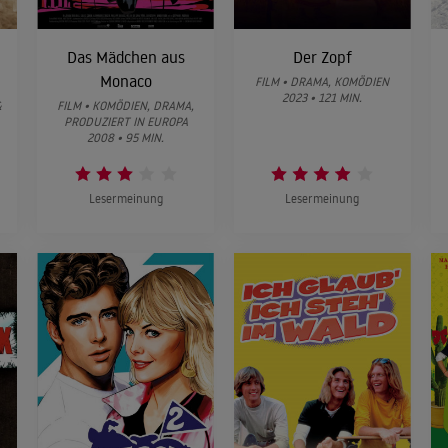
Das Mädchen aus
Der Zopf
Monaco
FILM • DRAMA, KOMÖDIEN
2023 • 121 MIN.
&
FILM • KOMÖDIEN, DRAMA,
PRODUZIERT IN EUROPA
2008 • 95 MIN.
Lesermeinung
Lesermeinung