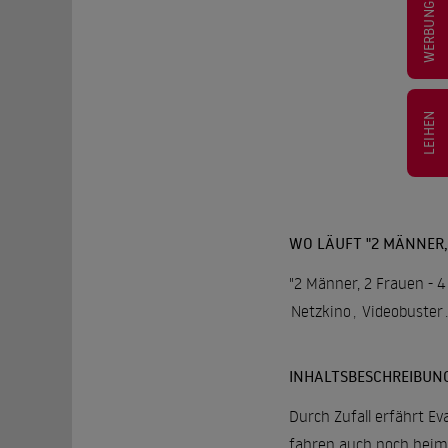
WERBUNG
LEIHEN
WO LÄUFT "2 MÄNNER, 
"2 Männer, 2 Frauen - 4
Netzkino
,
Videobuster
.
INHALTSBESCHREIBUN
Durch Zufall erfährt Ev
fahren auch noch heiml