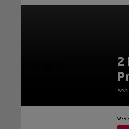
2 
TEILEN
P
PRODU
WER S