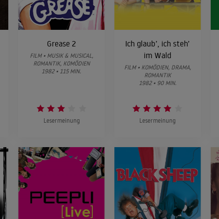
Grease 2
Ich glaub’, ich steh’
im Wald
FILM • MUSIK & MUSICAL,
ROMANTIK, KOMÖDIEN
FILM • KOMÖDIEN, DRAMA,
1982 • 115 MIN.
ROMANTIK
1982 • 90 MIN.
Lesermeinung
Lesermeinung