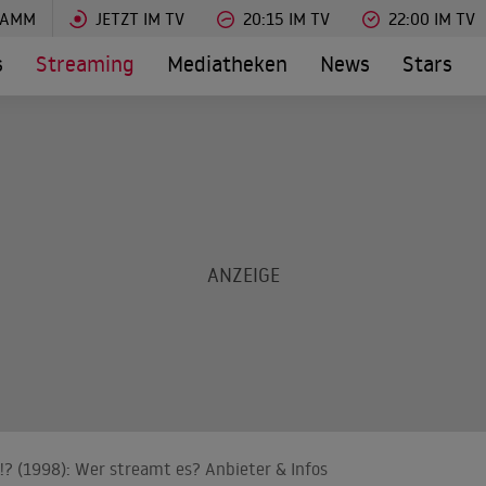
RAMM
JETZT IM TV
20:15 IM TV
22:00 IM TV
s
Streaming
Mediatheken
News
Stars
!? (1998): Wer streamt es? Anbieter & Infos