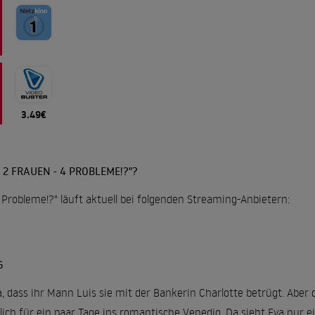
3.49€
2 FRAUEN - 4 PROBLEME!?"?
 Probleme!?" läuft aktuell bei folgenden Streaming-Anbietern:
G
a, dass ihr Mann Luis sie mit der Bankerin Charlotte betrügt. Aber
ich für ein paar Tage ins romantische Venedig. Da sieht Eva nur e