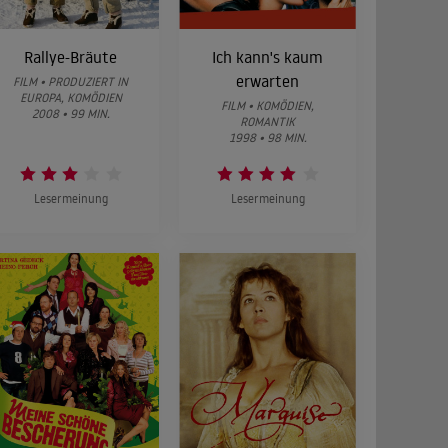
Rallye-Bräute
Ich kann's kaum
erwarten
FILM • PRODUZIERT IN
EUROPA, KOMÖDIEN
FILM • KOMÖDIEN,
2008 • 99 MIN.
ROMANTIK
1998 • 98 MIN.
Lesermeinung
Lesermeinung