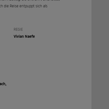
ch die Reise entpuppt sich als
REGIE
Vivian Naefe
ach,