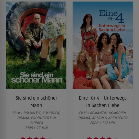
Sie sind ein schöner
Eine für 4 - Unterwegs
Mann
in Sachen Liebe
FILM • ROMANTIK, KOMÖDIEN,
FILM • ROMANTIK, KOMÖDIEN,
DRAMA, PRODUZIERT IN
DRAMA, ACTION & ABENTEUER
EUROPA
2008 • 117 MIN.
2005 • 97 MIN.