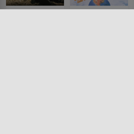
Bin ich schön?
Wayne's World
FILM • KOMÖDIEN, DRAMA,
FILM • KOMÖDIEN, MUSIK &
PRODUZIERT IN EUROPA
MUSICAL
1998 • 117 MIN.
1992 • 94 MIN.
Lesermeinung
Lesermeinung