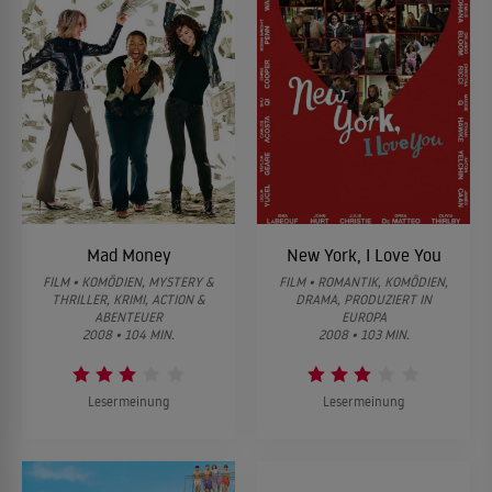
Mad Money
New York, I Love You
FILM • KOMÖDIEN, MYSTERY &
FILM • ROMANTIK, KOMÖDIEN,
THRILLER, KRIMI, ACTION &
DRAMA, PRODUZIERT IN
ABENTEUER
EUROPA
2008 • 104 MIN.
2008 • 103 MIN.
Lesermeinung
Lesermeinung