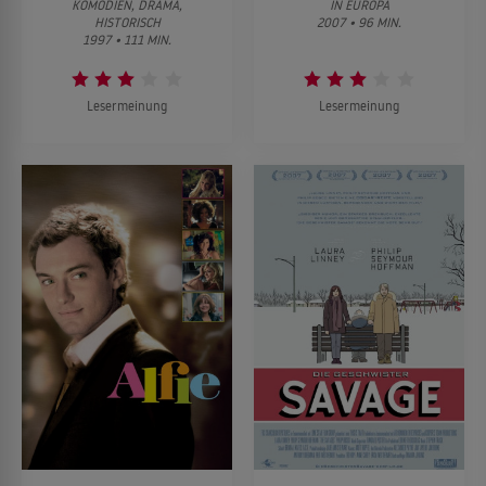
KOMÖDIEN, DRAMA,
IN EUROPA
HISTORISCH
2007 • 96 MIN.
1997 • 111 MIN.
Lesermeinung
Lesermeinung