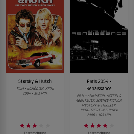
Starsky & Hutch
Paris 2054 -
Renaissance
FILM • KOMÖDIEN, KRIMI
2004 • 101 MIN.
FILM • ANIMATION, ACTION &
ABENTEUER, SCIENCE-FICTION,
MYSTERY & THRILLER,
PRODUZIERT IN EUROPA
2006 • 105 MIN.
Lesermeinung
Lesermeinung