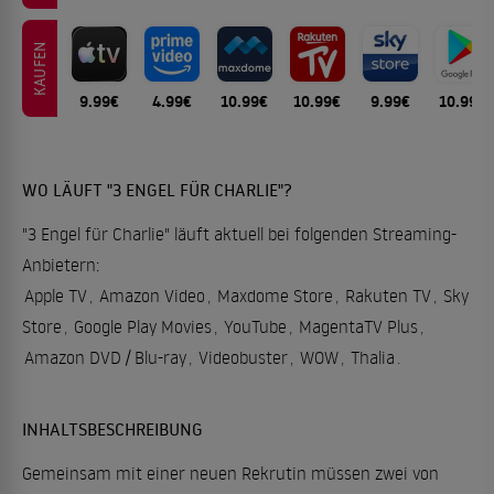
KAUFEN
9.99€
4.99€
10.99€
10.99€
9.99€
10.99€
WO LÄUFT "3 ENGEL FÜR CHARLIE"?
"3 Engel für Charlie" läuft aktuell bei folgenden Streaming-
Anbietern:
Apple TV
,
Amazon Video
,
Maxdome Store
,
Rakuten TV
,
Sky
Store
,
Google Play Movies
,
YouTube
,
MagentaTV Plus
,
Amazon DVD / Blu-ray
,
Videobuster
,
WOW
,
Thalia
.
INHALTSBESCHREIBUNG
Gemeinsam mit einer neuen Rekrutin müssen zwei von