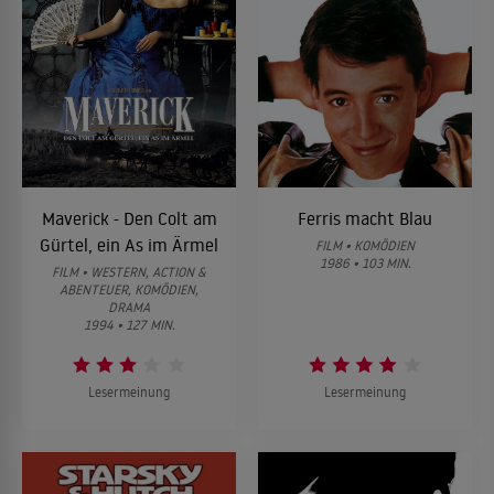
Maverick - Den Colt am
Ferris macht Blau
Gürtel, ein As im Ärmel
FILM • KOMÖDIEN
1986 • 103 MIN.
FILM • WESTERN, ACTION &
ABENTEUER, KOMÖDIEN,
DRAMA
1994 • 127 MIN.
Lesermeinung
Lesermeinung