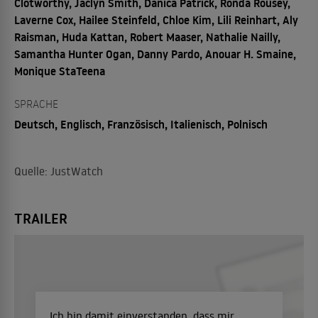
Clotworthy, Jaclyn Smith, Danica Patrick, Ronda Rousey,
Laverne Cox, Hailee Steinfeld, Chloe Kim, Lili Reinhart, Aly
Raisman, Huda Kattan, Robert Maaser, Nathalie Nailly,
Samantha Hunter Ogan, Danny Pardo, Anouar H. Smaine,
Monique StaTeena
SPRACHE
Deutsch, Englisch, Französisch, Italienisch, Polnisch
Quelle: JustWatch
TRAILER
Ich bin damit einverstanden, dass mir