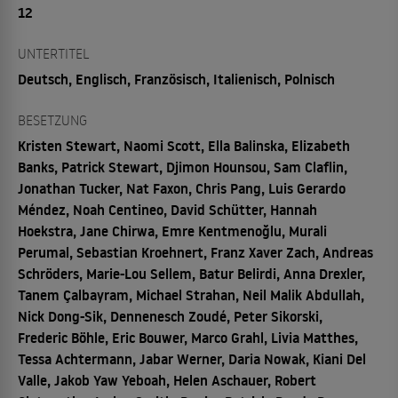
12
UNTERTITEL
Deutsch, Englisch, Französisch, Italienisch, Polnisch
BESETZUNG
Kristen Stewart, Naomi Scott, Ella Balinska, Elizabeth
Banks, Patrick Stewart, Djimon Hounsou, Sam Claflin,
Jonathan Tucker, Nat Faxon, Chris Pang, Luis Gerardo
Méndez, Noah Centineo, David Schütter, Hannah
Hoekstra, Jane Chirwa, Emre Kentmenoğlu, Murali
Perumal, Sebastian Kroehnert, Franz Xaver Zach, Andreas
Schröders, Marie-Lou Sellem, Batur Belirdi, Anna Drexler,
Tanem Çalbayram, Michael Strahan, Neil Malik Abdullah,
Nick Dong-Sik, Dennenesch Zoudé, Peter Sikorski,
Frederic Böhle, Eric Bouwer, Marco Grahl, Livia Matthes,
Tessa Achtermann, Jabar Werner, Daria Nowak, Kiani Del
Valle, Jakob Yaw Yeboah, Helen Aschauer, Robert