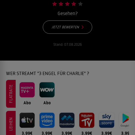
Gesehen?
JETZT BEWERTEN
Stand:
07.08.2026
WER STREAMT "3 ENGEL FÜR CHARLIE" ?
FLATRATE
Abo
Abo
LEIHEN
3.99€
3.99€
3.99€
3.99€
3.99€
3.99€