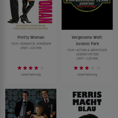
Pretty Woman
Vergessene Welt:
Jurassic Park
FILM • ROMANTIK, KOMÖDIEN
1990 • 120 MIN.
FILM • ACTION & ABENTEUER,
SCIENCE-FICTION
1997 • 129 MIN.
Lesermeinung
Lesermeinung