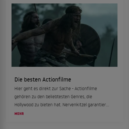
Die besten Actionfilme
Hier geht es direkt zur Sache - Actionfilme
gehören zu den beliebtesten Genres, die
Hollywood zu bieten hat. Nervenkitzel garantiert.
Es fliegen Sachen spektakulär in die Luft, es wird
MEHR
gekämpft und das Adrenalin steigt. Eine
Auswahl...