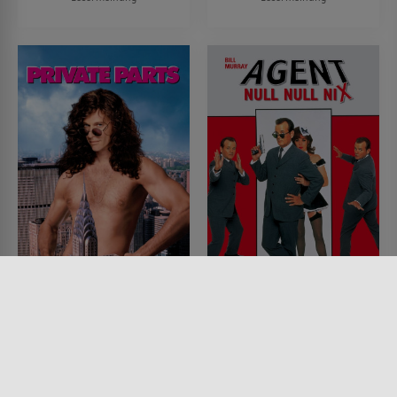
Private Parts - Dirty
Agent Null Null Nix
Radio
FILM • KOMÖDIEN, DRAMA,
KRIMI, ACTION & ABENTEUER
FILM • KOMÖDIEN, DRAMA
1997 • 94 MIN.
1997 • 105 MIN.