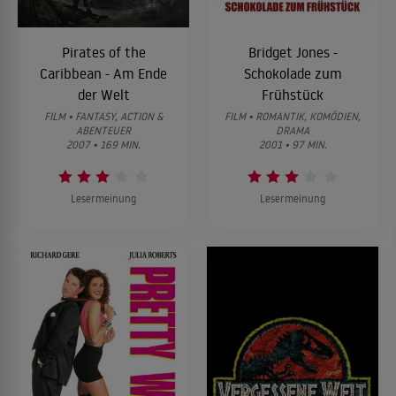
Pirates of the
Bridget Jones -
Caribbean - Am Ende
Schokolade zum
der Welt
Frühstück
FILM • FANTASY, ACTION &
FILM • ROMANTIK, KOMÖDIEN,
ABENTEUER
DRAMA
2007 • 169 MIN.
2001 • 97 MIN.
Lesermeinung
Lesermeinung