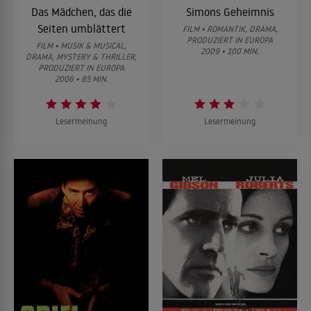
Das Mädchen, das die
Simons Geheimnis
Seiten umblättert
FILM • ROMANTIK, DRAMA,
PRODUZIERT IN EUROPA
FILM • MUSIK & MUSICAL,
2009 • 100 MIN.
DRAMA, MYSTERY & THRILLER,
PRODUZIERT IN EUROPA
2006 • 85 MIN.
Lesermeinung
Lesermeinung