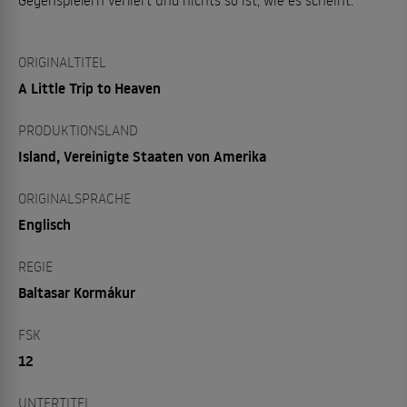
Gegenspielern verliert und nichts so ist, wie es scheint.
ORIGINALTITEL
A Little Trip to Heaven
PRODUKTIONSLAND
Island, Vereinigte Staaten von Amerika
ORIGINALSPRACHE
Englisch
REGIE
Baltasar Kormákur
FSK
12
UNTERTITEL