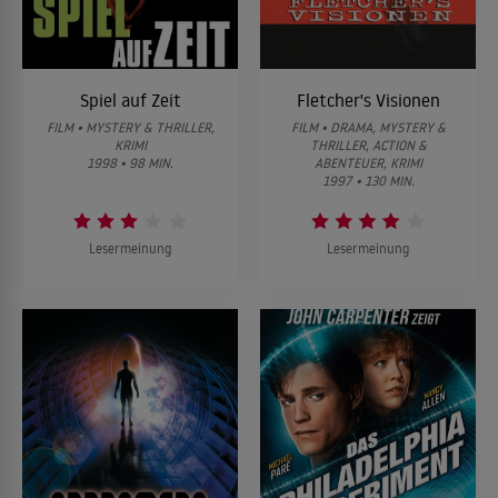
Spiel auf Zeit
Fletcher's Visionen
FILM • MYSTERY & THRILLER,
FILM • DRAMA, MYSTERY &
KRIMI
THRILLER, ACTION &
1998 • 98 MIN.
ABENTEUER, KRIMI
1997 • 130 MIN.
Lesermeinung
Lesermeinung