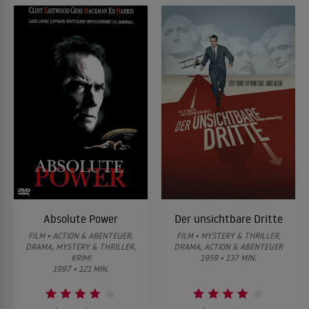
Absolute Power
Der unsichtbare Dritte
FILM • ACTION & ABENTEUER,
FILM • MYSTERY & THRILLER,
DRAMA, MYSTERY & THRILLER,
DRAMA, ACTION & ABENTEUER
KRIMI
1959 • 137 MIN.
1997 • 121 MIN.