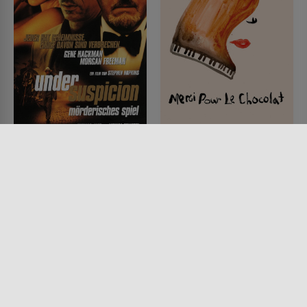
Under Suspicion -
Süßes Gift
Mörderisches Spiel
FILM • PRODUZIERT IN EUROPA,
DRAMA, KRIMI, MYSTERY &
FILM • DRAMA, MYSTERY &
THRILLER
THRILLER, PRODUZIERT IN
2000 • 101 MIN.
EUROPA, KRIMI
2000 • 106 MIN.
Lesermeinung
Lesermeinung