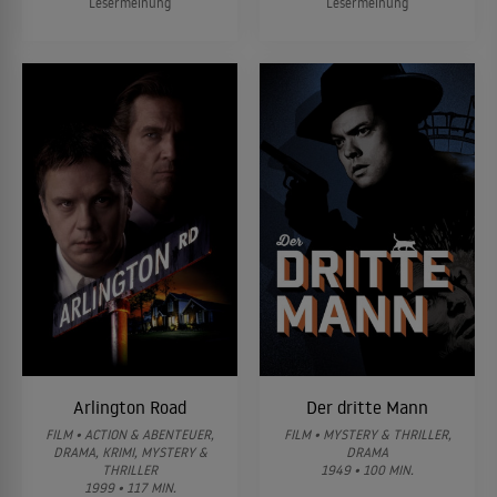
Lesermeinung
Lesermeinung
Arlington Road
Der dritte Mann
FILM • ACTION & ABENTEUER,
FILM • MYSTERY & THRILLER,
DRAMA, KRIMI, MYSTERY &
DRAMA
THRILLER
1949 • 100 MIN.
1999 • 117 MIN.