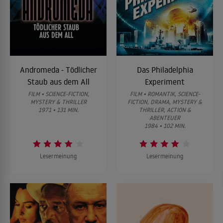
Andromeda - Tödlicher
Das Philadelphia
Staub aus dem All
Experiment
FILM • SCIENCE-FICTION,
FILM • ROMANTIK, SCIENCE-
MYSTERY & THRILLER
FICTION, DRAMA, MYSTERY &
1971 • 131 MIN.
THRILLER, ACTION &
ABENTEUER
1984 • 102 MIN.
Lesermeinung
Lesermeinung