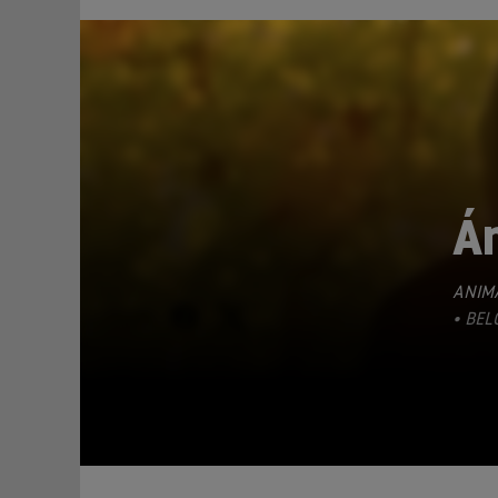
Á
ANIM
TEILEN
• BEL