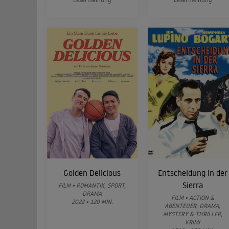
Golden Delicious
Entscheidung in der
Sierra
FILM • ROMANTIK, SPORT,
DRAMA
FILM • ACTION &
2022 • 120 MIN.
ABENTEUER, DRAMA,
MYSTERY & THRILLER,
KRIMI