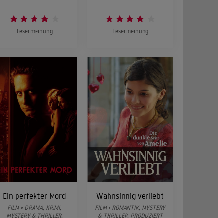
Lesermeinung
Lesermeinung
Ein perfekter Mord
Wahnsinnig verliebt
FILM • DRAMA, KRIMI,
FILM • ROMANTIK, MYSTERY
MYSTERY & THRILLER,
& THRILLER, PRODUZIERT