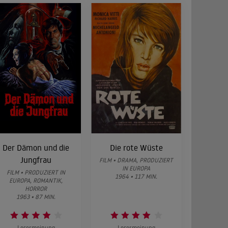
Der Dämon und die
Die rote Wüste
Jungfrau
FILM • DRAMA, PRODUZIERT
IN EUROPA
FILM • PRODUZIERT IN
1964 • 117 MIN.
EUROPA, ROMANTIK,
HORROR
1963 • 87 MIN.
Lesermeinung
Lesermeinung