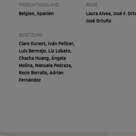
PRODUKTIONSLAND
REGIE
Belgien, Spanien
Laura Alvea, José F. Ort
José Ortuño
BESETZUNG
Clare Durant, Iván Pellicer,
Luis Bermejo, Liz Lobato,
Chacha Huang, Ángela
Molina, Manuela Pedraza,
Rocío Borrallo, Adrián
Fernández