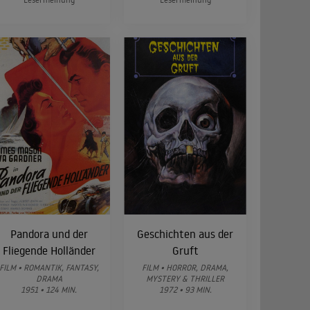
Pandora und der
Geschichten aus der
Fliegende Holländer
Gruft
FILM • ROMANTIK, FANTASY,
FILM • HORROR, DRAMA,
DRAMA
MYSTERY & THRILLER
1951 • 124 MIN.
1972 • 93 MIN.