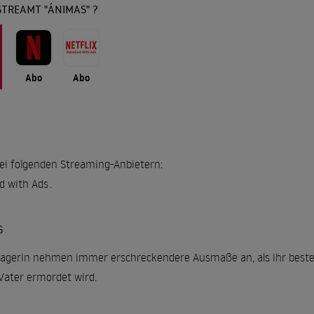
STREAMT "ÁNIMAS" ?
Abo
Abo
bei folgenden Streaming-Anbietern:
rd with Ads
.
G
nagerin nehmen immer erschreckendere Ausmaße an, als ihr bester
Vater ermordet wird.