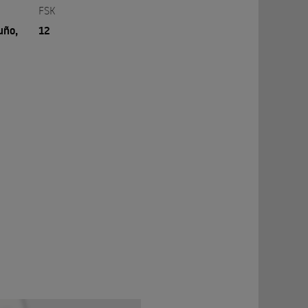
FSK
uño,
12