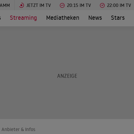
RAMM
JETZT IM TV
20:15 IM TV
22:00 IM TV
s
Streaming
Mediatheken
News
Stars
 Anbieter & Infos