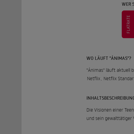
WER 
FLATRATE
WO LÄUFT "ÁNIMAS"?
"Ánimas" läuft aktuell 
Netflix
,
Netflix Standa
INHALTSBESCHREIBUN
Die Visionen einer Tee
und sein gewalttätiger 