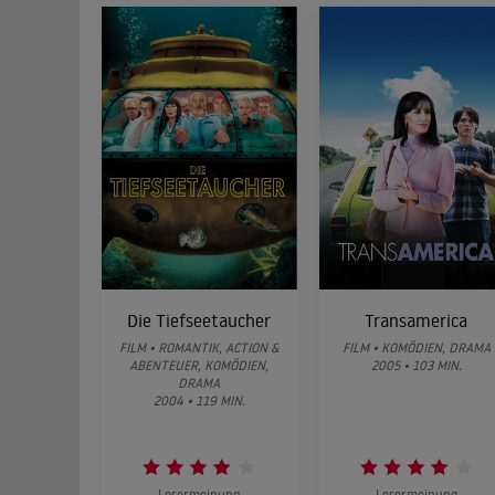
Die Tiefseetaucher
Transamerica
FILM • ROMANTIK, ACTION &
FILM • KOMÖDIEN, DRAMA
ABENTEUER, KOMÖDIEN,
2005 • 103 MIN.
DRAMA
2004 • 119 MIN.
Lesermeinung
Lesermeinung