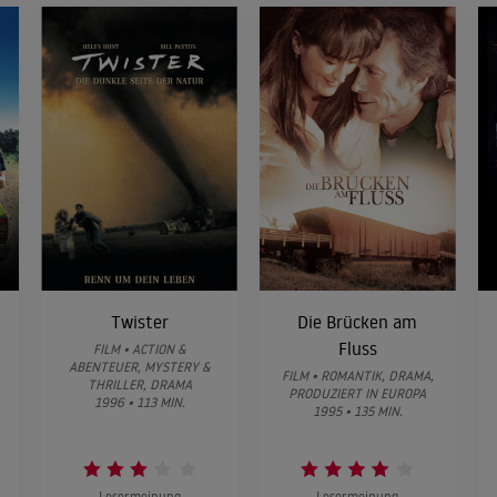
Twister
Die Brücken am
Fluss
FILM • ACTION &
ABENTEUER, MYSTERY &
FILM • ROMANTIK, DRAMA,
THRILLER, DRAMA
PRODUZIERT IN EUROPA
1996 • 113 MIN.
1995 • 135 MIN.
Lesermeinung
Lesermeinung