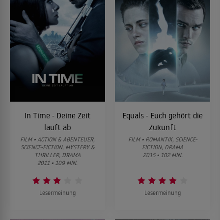
In Time - Deine Zeit
Equals - Euch gehört die
läuft ab
Zukunft
FILM • ACTION & ABENTEUER,
FILM • ROMANTIK, SCIENCE-
SCIENCE-FICTION, MYSTERY &
FICTION, DRAMA
THRILLER, DRAMA
2015 • 102 MIN.
2011 • 109 MIN.
Lesermeinung
Lesermeinung