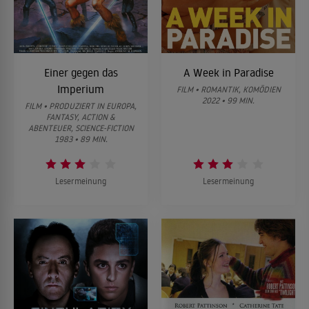
Einer gegen das
A Week in Paradise
Imperium
FILM • ROMANTIK, KOMÖDIEN
2022 • 99 MIN.
FILM • PRODUZIERT IN EUROPA,
FANTASY, ACTION &
ABENTEUER, SCIENCE-FICTION
1983 • 89 MIN.
Lesermeinung
Lesermeinung