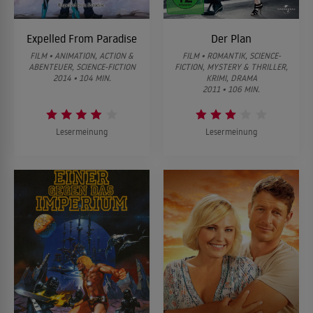
Expelled From Paradise
Der Plan
FILM • ANIMATION, ACTION &
FILM • ROMANTIK, SCIENCE-
ABENTEUER, SCIENCE-FICTION
FICTION, MYSTERY & THRILLER,
2014 • 104 MIN.
KRIMI, DRAMA
2011 • 106 MIN.
Lesermeinung
Lesermeinung