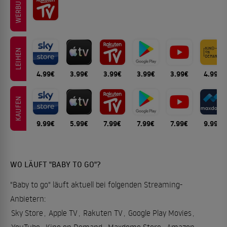
WERBUNG
LEIHEN
4.99€
3.99€
3.99€
3.99€
3.99€
4.99€
KAUFEN
9.99€
5.99€
7.99€
7.99€
7.99€
9.99€
WO LÄUFT "BABY TO GO"?
"Baby to go" läuft aktuell bei folgenden Streaming-
Anbietern:
Sky Store
,
Apple TV
,
Rakuten TV
,
Google Play Movies
,