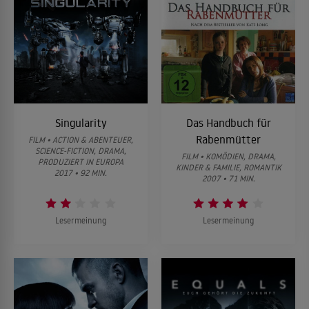
Singularity
Das Handbuch für
Rabenmütter
FILM • ACTION & ABENTEUER,
SCIENCE-FICTION, DRAMA,
FILM • KOMÖDIEN, DRAMA,
PRODUZIERT IN EUROPA
KINDER & FAMILIE, ROMANTIK
2017 • 92 MIN.
2007 • 71 MIN.
Lesermeinung
Lesermeinung