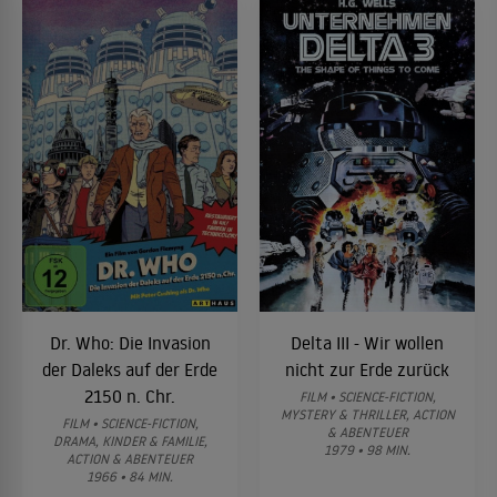
Dr. Who: Die Invasion
Delta III - Wir wollen
der Daleks auf der Erde
nicht zur Erde zurück
2150 n. Chr.
FILM • SCIENCE-FICTION,
MYSTERY & THRILLER, ACTION
FILM • SCIENCE-FICTION,
& ABENTEUER
DRAMA, KINDER & FAMILIE,
1979 • 98 MIN.
ACTION & ABENTEUER
1966 • 84 MIN.