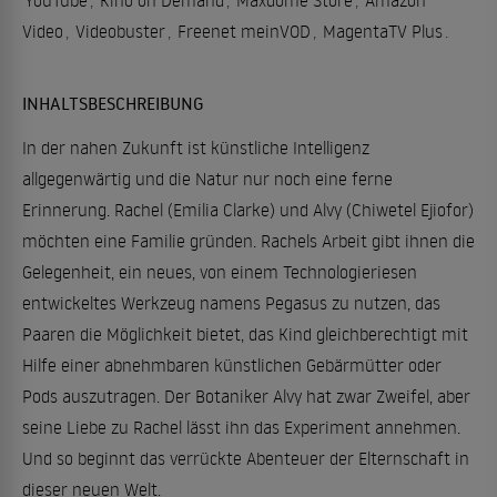
YouTube
,
Kino on Demand
,
Maxdome Store
,
Amazon
Video
,
Videobuster
,
Freenet meinVOD
,
MagentaTV Plus
.
INHALTSBESCHREIBUNG
In der nahen Zukunft ist künstliche Intelligenz
allgegenwärtig und die Natur nur noch eine ferne
Erinnerung. Rachel (Emilia Clarke) und Alvy (Chiwetel Ejiofor)
möchten eine Familie gründen. Rachels Arbeit gibt ihnen die
Gelegenheit, ein neues, von einem Technologieriesen
entwickeltes Werkzeug namens Pegasus zu nutzen, das
Paaren die Möglichkeit bietet, das Kind gleichberechtigt mit
Hilfe einer abnehmbaren künstlichen Gebärmütter oder
Pods auszutragen. Der Botaniker Alvy hat zwar Zweifel, aber
seine Liebe zu Rachel lässt ihn das Experiment annehmen.
Und so beginnt das verrückte Abenteuer der Elternschaft in
dieser neuen Welt.