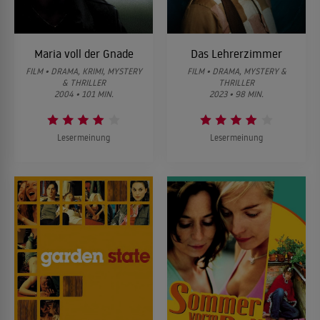
Maria voll der Gnade
Das Lehrerzimmer
FILM • DRAMA, KRIMI, MYSTERY
FILM • DRAMA, MYSTERY &
& THRILLER
THRILLER
2004 • 101 MIN.
2023 • 98 MIN.
Lesermeinung
Lesermeinung