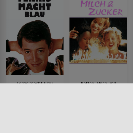
Ferris macht Blau
Kaffee, Milch und
Zucker
FILM • KOMÖDIEN
1986 • 103 MIN.
FILM • KOMÖDIEN, DRAMA
1995 • 115 MIN.
Lesermeinung