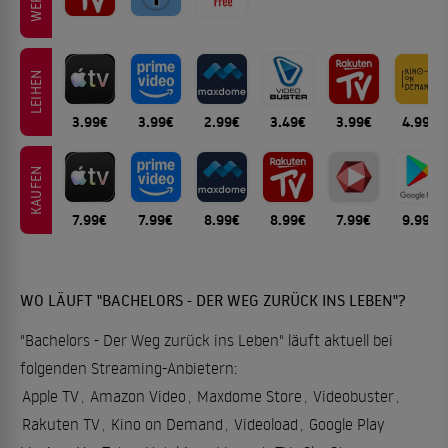
LEIHEN
3.99€
3.99€
2.99€
3.49€
3.99€
4.99€
KAUFEN
7.99€
7.99€
8.99€
8.99€
7.99€
9.99€
WO LÄUFT "BACHELORS - DER WEG ZURÜCK INS LEBEN"?
"Bachelors - Der Weg zurück ins Leben" läuft aktuell bei
folgenden Streaming-Anbietern:
Apple TV
,
Amazon Video
,
Maxdome Store
,
Videobuster
,
Rakuten TV
,
Kino on Demand
,
Videoload
,
Google Play