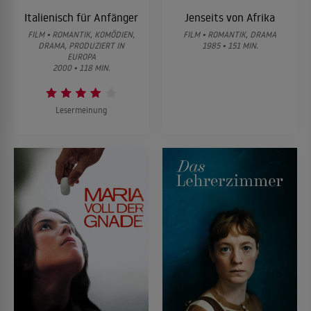
Italienisch für Anfänger
Jenseits von Afrika
FILM • ROMANTIK, KOMÖDIEN,
FILM • ROMANTIK, DRAMA
DRAMA, PRODUZIERT IN
1985 • 151 MIN.
EUROPA
2000 • 118 MIN.
Lesermeinung