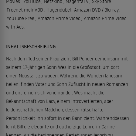
Movies
,
YouTube
,
Netzkino
,
MagentaTV
,
Sky Store
,
Freenet meinVOD
,
Hugendubel
,
Amazon DVD / Blu-ray
,
YouTube Free
,
Amazon Prime Video
,
Amazon Prime Video
with Ads
.
INHALTSBESCHREIBUNG
Nach dem Tod seiner Frau zieht Bill Ponder gemeinsam mit
seinem 17-jährigen Sohn Wes in die Großstadt, um dort
einen Neustart zu wagen. Während die Wunden langsam
heilen, finden Vater und Sohn Zuflucht in neuen Romanzen
und entfernen sich voneinander. Wes macht die
Bekanntschaft von Lacy, einem introvertierten, aber
leidenschaftlichen Mädchen, dessen rätselhafte
Persönlichkeit ihn sofort in den Bann zieht. Währenddessen
lernt Bill die elegante und gutherzige Lehrerin Carine
kennen. Als die beginnenden Beziehungen jedoch zu