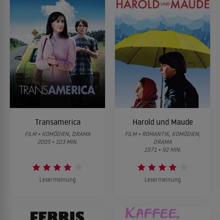
Transamerica
Harold und Maude
FILM • KOMÖDIEN, DRAMA
FILM • ROMANTIK, KOMÖDIEN,
2005 • 103 MIN.
DRAMA
1971 • 92 MIN.
Lesermeinung
Lesermeinung