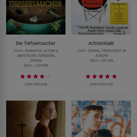
Die Tiefseetaucher
Achteinhalb
FILM • ROMANTIK, ACTION &
FILM • DRAMA, PRODUZIERT IN
ABENTEUER, KOMÖDIEN,
EUROPA
DRAMA
1963 • 139 MIN.
2004 • 119 MIN.
Lesermeinung
Lesermeinung