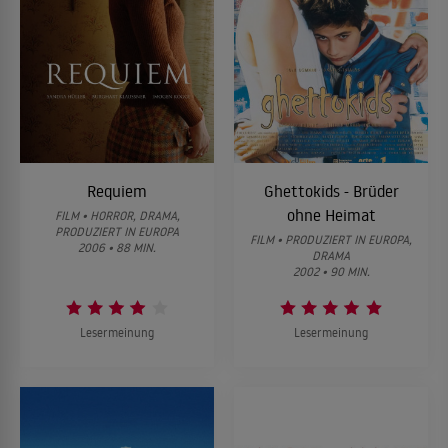
Requiem
Ghettokids - Brüder
ohne Heimat
FILM • HORROR, DRAMA,
PRODUZIERT IN EUROPA
FILM • PRODUZIERT IN EUROPA,
2006 • 88 MIN.
DRAMA
2002 • 90 MIN.
Lesermeinung
Lesermeinung