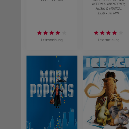
ACTION & ABENTEUER,
MUSIK & MUSICAL
1939 • 76 MIN.
Lesermeinung
Lesermeinung