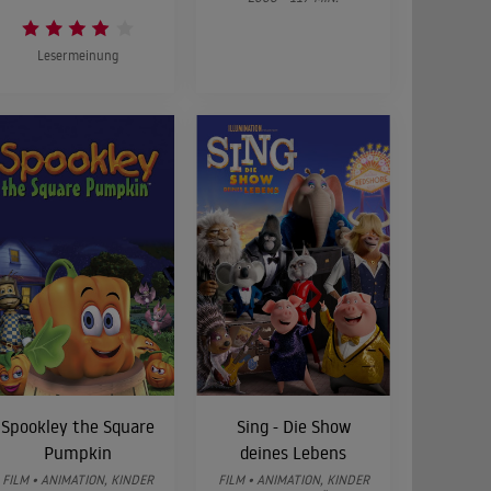
Lesermeinung
Spookley the Square
Sing - Die Show
Pumpkin
deines Lebens
FILM • ANIMATION, KINDER
FILM • ANIMATION, KINDER