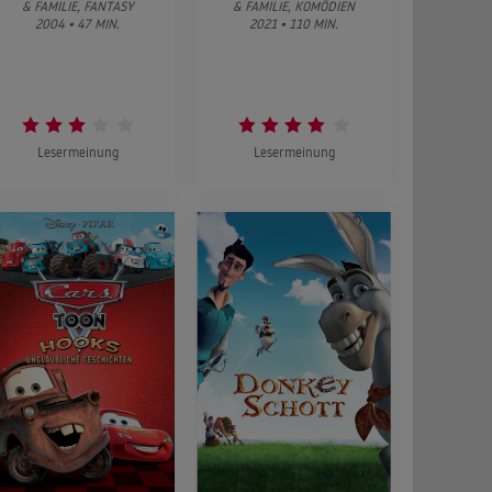
& FAMILIE, FANTASY
& FAMILIE, KOMÖDIEN
2004 • 47 MIN.
2021 • 110 MIN.
Lesermeinung
Lesermeinung