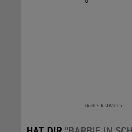
0
Quelle: JustWatch
HAT DIR
"BARBIE IN S