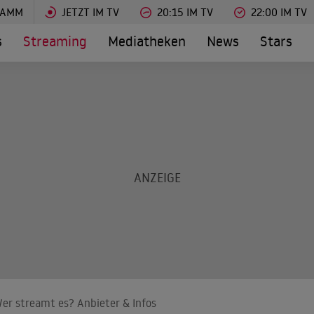
RAMM
JETZT IM TV
20:15 IM TV
22:00 IM TV
s
Streaming
Mediatheken
News
Stars
er streamt es? Anbieter & Infos