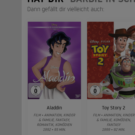
Dann gefällt dir vielleicht auch:
Aladdin
Toy Story 2
FILM • ANIMATION, KINDER
FILM • ANIMATION, KINDER
& FAMILIE, FANTASY,
& FAMILIE, KOMÖDIEN,
ROMANTIK, KOMÖDIEN
FANTASY
1992 • 95 MIN.
1999 • 92 MIN.