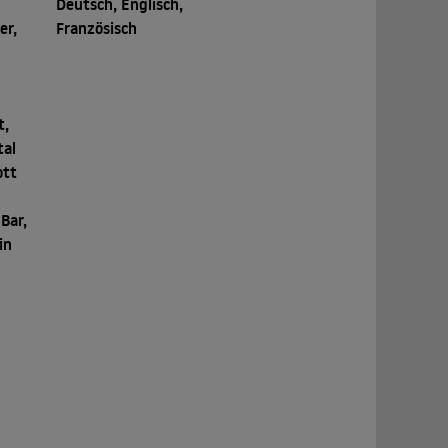
Deutsch, Englisch,
er,
Französisch
t,
tal
ott
Bar,
in