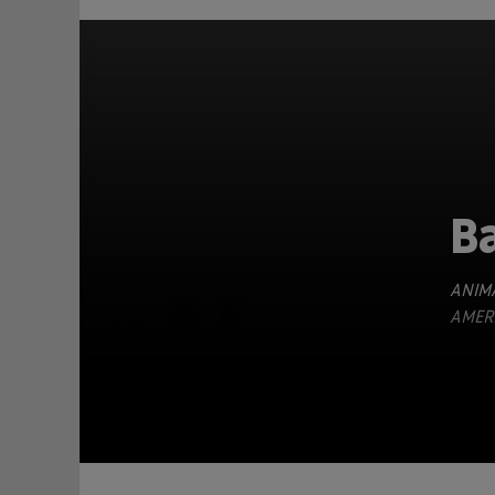
B
ANIM
TEILEN
AMERI