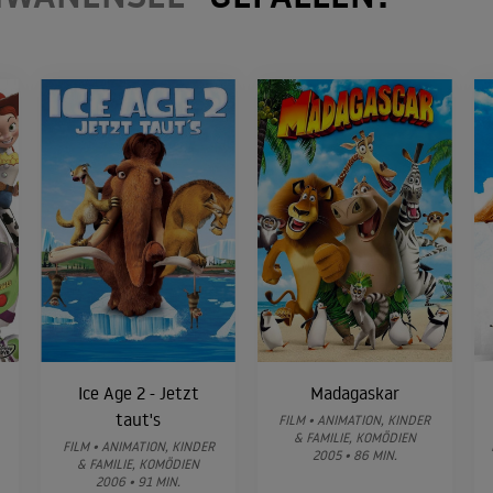
Ice Age 2 - Jetzt
Madagaskar
taut's
FILM • ANIMATION, KINDER
& FAMILIE, KOMÖDIEN
FILM • ANIMATION, KINDER
2005 • 86 MIN.
& FAMILIE, KOMÖDIEN
2006 • 91 MIN.