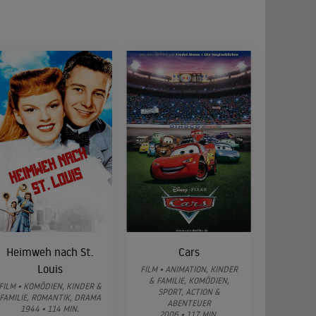
Heimweh nach St.
Cars
Louis
FILM • ANIMATION, KINDER
& FAMILIE, KOMÖDIEN,
FILM • KOMÖDIEN, KINDER &
SPORT, ACTION &
FAMILIE, ROMANTIK, DRAMA
ABENTEUER
1944 • 114 MIN.
2006 • 117 MIN.