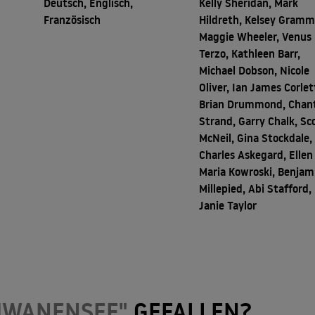
Deutsch, Englisch,
Kelly Sheridan, Mark
Französisch
Hildreth, Kelsey Gramm
Maggie Wheeler, Venus
Terzo, Kathleen Barr,
Michael Dobson, Nicole
Oliver, Ian James Corlet
Brian Drummond, Chan
Strand, Garry Chalk, Sc
McNeil, Gina Stockdale,
Charles Askegard, Ellen 
Maria Kowroski, Benjam
Millepied, Abi Stafford,
Janie Taylor
CHWANENSEE"
GEFALLEN?