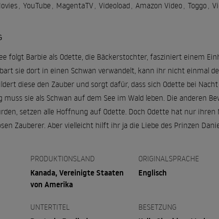
Movies
,
YouTube
,
MagentaTV
,
Videoload
,
Amazon Video
,
Toggo
,
V
G
e folgt Barbie als Odette, die Bäckerstochter, fasziniert einem Ein
art sie dort in einen Schwan verwandelt, kann ihr nicht einmal de
ildert diese den Zauber und sorgt dafür, dass sich Odette bei Nac
g muss sie als Schwan auf dem See im Wald leben. Die anderen Be
den, setzen alle Hoffnung auf Odette. Doch Odette hat nur ihren M
n Zauberer. Aber vielleicht hilft ihr ja die Liebe des Prinzen Dani
PRODUKTIONSLAND
ORIGINALSPRACHE
Kanada, Vereinigte Staaten
Englisch
von Amerika
UNTERTITEL
BESETZUNG