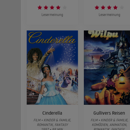
Lesermeinung
Lesermeinung
Cinderella
Gullivers Reisen
FILM • KINDER & FAMILIE,
FILM • KINDER & FAMILIE,
ROMANTIK, FANTASY
KOMÖDIEN, ANIMATION,
1997 • 88 MIN.
ROMANTIK, FANTASY,