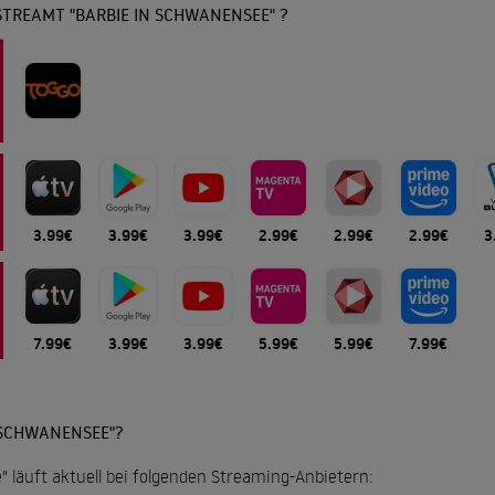
TREAMT "BARBIE IN SCHWANENSEE" ?
3.99€
3.99€
3.99€
2.99€
2.99€
2.99€
3
7.99€
3.99€
3.99€
5.99€
5.99€
7.99€
 SCHWANENSEE"?
 läuft aktuell bei folgenden Streaming-Anbietern: