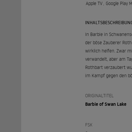
Apple TV
,
Google Play 
INHALTSBESCHREIBUN
In Barbie in Schwanense
der böse Zauberer Rothb
wirklich helfen. Zwar m
verwandelt, aber am Ta
Rothbart verzaubert wur
im Kampf gegen den böse
ORIGINALTITEL
Barbie of Swan Lake
FSK