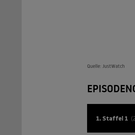
Quelle: JustWatch
EPISODEN
1. Staffel 1
(