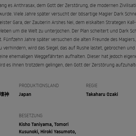
ang es Anthrasax, dem Gott der Zerstörung, die modernen Zivilisat
 wurde. Viele Jahre später versucht der bösartige Magier Dark Sch
ster Gara, der Zauberin Arshes Nei, dem eiskalten Strategen Kall-
eleben um die Welt zu unterjochen. Der Plan scheitert und Dark Sc
. Fünfzehn Jahre später versuchen die alten Freunde des Magiers, 
verhindern, wird das Siegel, das auf Rushe lastet, gebrochen und d
eine ehemaligen Weggefährten aufhalten. Dieser hat jedoch eigene 
ird es ihnen trotzdem gelingen, den Gott der Zerstörung aufzuhal
PRODUKTIONSLAND
REGIE
破壊神
Japan
Takaharu Ozaki
BESETZUNG
Kisho Taniyama, Tomori
Kusunoki, Hiroki Yasumoto,