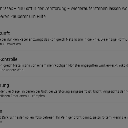
hrasax – die Göttin der Zerstörung – wiederauferstehen lassen woll
aren Zauberer um Hilfe.
kunft
 der dunklen Rebellen zwingt das Königreich Metallicana in die Knie. Die einzige Hoffnu
n zu erwecken.
Kontrolle
önigreich Metallicana von einem mehrköpfigen Monster angegriffen wird, erweckt Yoko 
eine andere Wahl.
rung
 der vier Siegel, in denen der Gott der Zerstörung eingesperrt ist, bricht. Angesichts de
zlichen Emotionen zu kämpfen.
on
d Dark Schneider wollen Yoko befreien. Ihr Peiniger droht damit, sie zu foltern, wenn sie 
t.