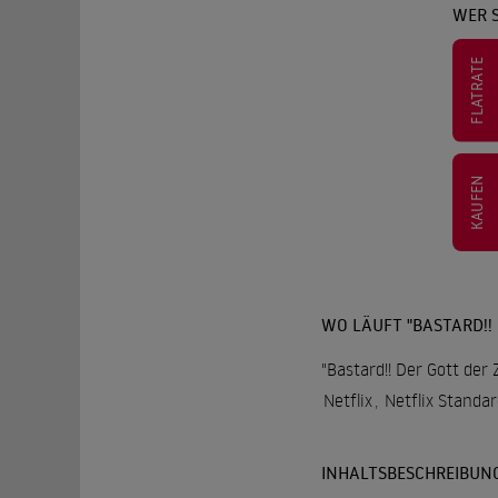
WER S
FLATRATE
KAUFEN
WO LÄUFT "BASTARD!!
"Bastard!! Der Gott der
Netflix
,
Netflix Standa
INHALTSBESCHREIBUN