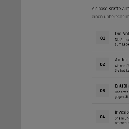
Als böse Kräfte Ant
einen unberechenb
Die An
01
Die Armee
zum Lebe
Außer 
02
Als das K
Sie hat k
Entfüh
03
Das erste
gegensät
Invasi
04
Sheila un
brechen is