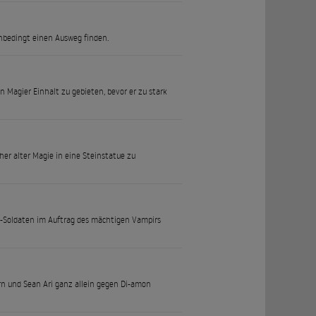
nbedingt einen Ausweg finden.
n Magier Einhalt zu gebieten, bevor er zu stark
her alter Magie in eine Steinstatue zu
f-Soldaten im Auftrag des mächtigen Vampirs
rn und Sean Ari ganz allein gegen Di-amon