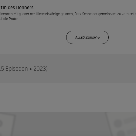
ttin des Donners
eibenden Mitglieder der Himmelskönige geloben, Dark Schneider gemeinsam zu vernichten.
uf die Probe.
ALLES ZEIGEN ↓
15 Episoden • 2023)
 des Schlosses Metallicana sowie von Dark Schneider wird der Cent
Magier-Generälen terrorisiert.
e 1
 member of the Sorcerer Shogun, Yngwie von Mattström conquers one city after another.