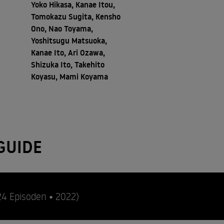
Yoko Hikasa, Kanae Itou,
Tomokazu Sugita, Kensho
Ono, Nao Toyama,
Yoshitsugu Matsuoka,
Kanae Ito, Ari Ozawa,
Shizuka Ito, Takehito
Koyasu, Mami Koyama
GUIDE
24 Episoden • 2022)