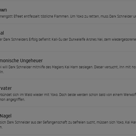
own
engott Efreet entfesselt tödliche Flammen. Um Yoko zu retten, muss Dark Schneider u
al
er Dark Schneiders Erfolg befiehlt Kall-Su der Dunkelelfe Arshes Nei, dem wiedergeborene
monische Ungeheuer
i will Dark Schneider mithilfe des Magiers Kai Harn besiegen. Dieser versucht, ihn mit ho
ln.
rvater
rbündet sich im Wald wieder mit Yoko. Doch beide werden schon bald von einem Werwol
mon angegriffen.
 Nagel
ich Dark Schneider aus der Gefangenschaft zu befreien sucht, müssen sich Yoko, Kai Ha
n.