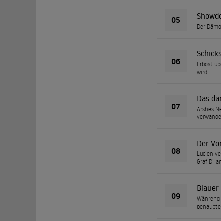
Showd
05
Der Dämon
Schicks
06
Erbost üb
wird.
Das dä
07
Arshes Ne
verwande
Der Vo
08
Lucien ve
Graf Di-a
Blauer
09
Während s
behaupte