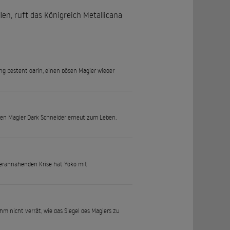
en, ruft das Königreich Metallicana
ng besteht darin, einen bösen Magier wieder
den Magier Dark Schneider erneut zum Leben.
r herannahenden Krise hat Yoko mit
ihm nicht verrät, wie das Siegel des Magiers zu