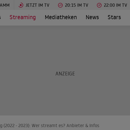
RAMM
JETZT IM TV
20:15 IM TV
22:00 IM TV
s
Streaming
Mediatheken
News
Stars
g (2022 - 2023): Wer streamt es? Anbieter & Infos