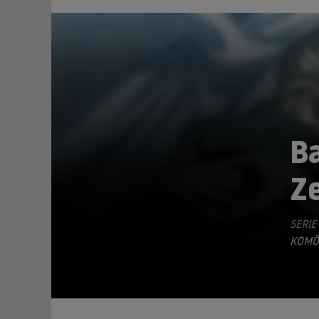
Ba
Z
TEILEN
SERIE
KOMÖ