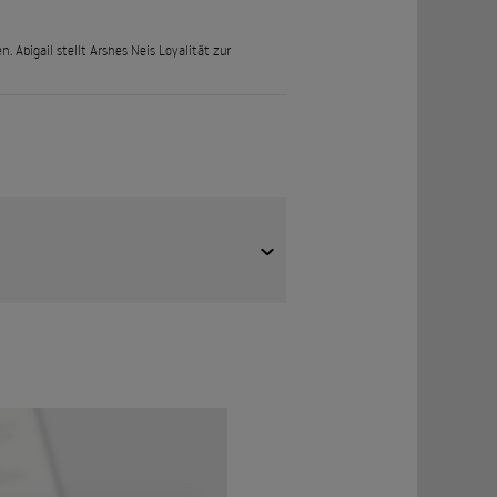
 Abigail stellt Arshes Neis Loyalität zur
ral Metallion Continent weiterhin von
 Meanwhile, samurai masters try to secure food