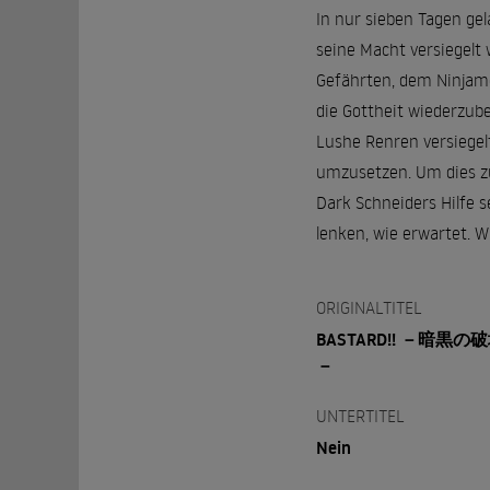
In nur sieben Tagen gel
seine Macht versiegelt
Gefährten, dem Ninjamei
die Gottheit wiederzub
Lushe Renren versiegelt
umzusetzen. Um dies zu 
Dark Schneiders Hilfe s
lenken, wie erwartet. W
ORIGINALTITEL
BASTARD!! －暗黒の
－
UNTERTITEL
Nein