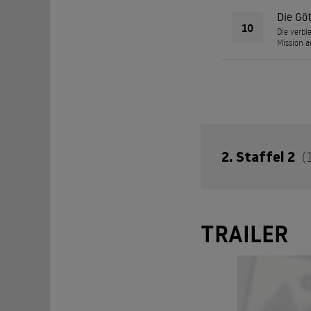
Die Gö
10
Die verbl
Mission a
2. Staffel 2
(
Auch nach dem Fall
TRAILER
Kall-Su und seinen 
Episod
01
A leading
supplies.