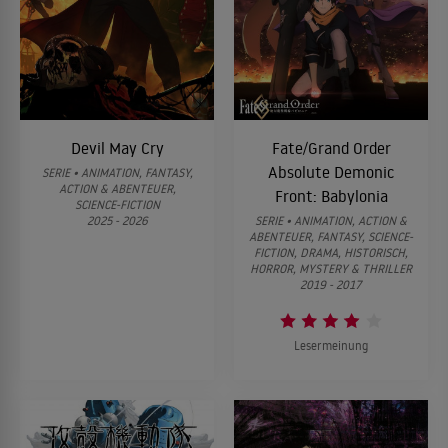
Devil May Cry
Fate/Grand Order
Absolute Demonic
SERIE • ANIMATION, FANTASY,
ACTION & ABENTEUER,
Front: Babylonia
SCIENCE-FICTION
2025 - 2026
SERIE • ANIMATION, ACTION &
ABENTEUER, FANTASY, SCIENCE-
FICTION, DRAMA, HISTORISCH,
HORROR, MYSTERY & THRILLER
2019 - 2017
Lesermeinung