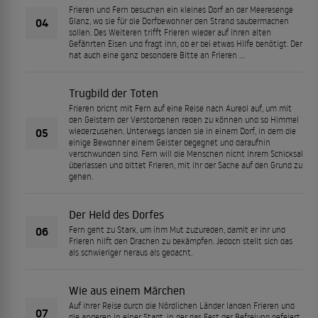
Frieren und Fern besuchen ein kleines Dorf an der Meeresenge
04
Glanz, wo sie für die Dorfbewohner den Strand saubermachen
sollen. Des Weiteren trifft Frieren wieder auf ihren alten
Gefährten Eisen und fragt ihn, ob er bei etwas Hilfe benötigt. Der
hat auch eine ganz besondere Bitte an Frieren ...
Trugbild der Toten
Frieren bricht mit Fern auf eine Reise nach Aureol auf, um mit
den Geistern der Verstorbenen reden zu können und so Himmel
05
wiederzusehen. Unterwegs landen sie in einem Dorf, in dem die
einige Bewohner einem Geister begegnet und daraufhin
verschwunden sind. Fern will die Menschen nicht ihrem Schicksal
überlassen und bittet Frieren, mit ihr der Sache auf den Grund zu
gehen.
Der Held des Dorfes
06
Fern geht zu Stark, um ihm Mut zuzureden, damit er ihr und
Frieren hilft den Drachen zu bekämpfen. Jedoch stellt sich das
als schwieriger heraus als gedacht.
Wie aus einem Märchen
Auf ihrer Reise durch die Nördlichen Länder landen Frieren und
07
die anderen in einer Stadt, in der das Fest der Befreiung gefeiert