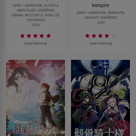
Vampire
SERIE • ANIMATION, ACTION &
ABENTEUER, KOMÖDIEN,
SERIE • ANIMATION, ROMANTIK,
DRAMA, MYSTERY & THRILLER,
FANTASY, KOMÖDIEN
HISTORISCH
2025
2004
Lesermeinung
Lesermeinung