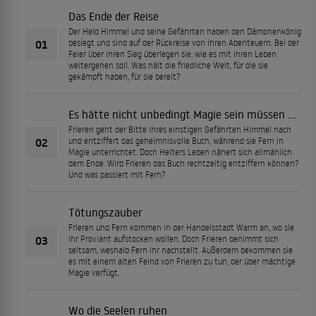
Das Ende der Reise
Der Held Himmel und seine Gefährten haben den Dämonenkönig
01
besiegt und sind auf der Rückreise von ihren Abenteuern. Bei der
Feier über ihren Sieg überlegen sie, wie es mit ihren Leben
weitergehen soll. Was hält die friedliche Welt, für die sie
gekämpft haben, für sie bereit?
Es hätte nicht unbedingt Magie sein müssen …
Frieren geht der Bitte ihres einstigen Gefährten Himmel nach
02
und entziffert das geheimnisvolle Buch, während sie Fern in
Magie unterrichtet. Doch Heiters Leben nähert sich allmählich
dem Ende. Wird Frieren das Buch rechtzeitig entziffern können?
Und was passiert mit Fern?
Tötungszauber
Frieren und Fern kommen in der Handelsstadt Warm an, wo sie
03
ihr Proviant aufstocken wollen. Doch Frieren benimmt sich
seltsam, weshalb Fern ihr nachstellt. Außerdem bekommen sie
es mit einem alten Feind von Frieren zu tun, der über mächtige
Magie verfügt.
Wo die Seelen ruhen