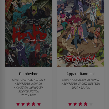
Ein herrlicher Anblick
10
Die Gruppe kommt an eine tiefe Schlucht, die mit Flugmagie
nicht überquert werden kann.
Dorohedoro
Appare-Ranman!
SERIE • FANTASY, ACTION &
SERIE • ANIMATION, ACTION &
ABENTEUER, HORROR,
ABENTEUER, SPORT, WESTERN
ANIMATION, KOMÖDIEN,
2020 • 23 MIN.
SCIENCE-FICTION
2020 - 2026