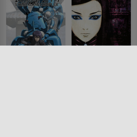
Ghost in the Shell:
Ergo Proxy
Stand Alone Complex
SERIE • ANIMATION, ACTION &
ABENTEUER, SCIENCE-FICTION,
SERIE • ANIMATION, SCIENCE-
DRAMA, MYSTERY & THRILLER
FICTION, ACTION & ABENTEUER,
2006
MYSTERY & THRILLER, KRIMI
2002 - 2004
Lesermeinung
Lesermeinung