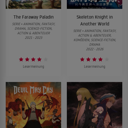
The Faraway Paladin
Skeleton Knight in
Another World
SERIE • ANIMATION, FANTASY,
DRAMA, SCIENCE-FICTION,
SERIE • ANIMATION, FANTASY,
ACTION & ABENTEUER
ACTION & ABENTEUER,
2021 - 2023
KOMÖDIEN, SCIENCE-FICTION,
DRAMA
2022 - 2026
Lesermeinung
Lesermeinung