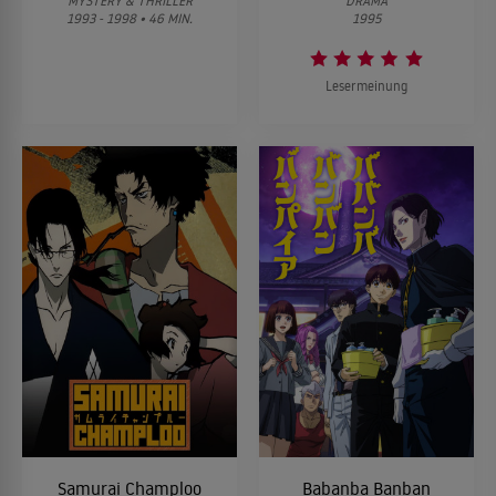
MYSTERY & THRILLER
DRAMA
1993 - 1998 • 46 MIN.
1995
Lesermeinung
Samurai Champloo
Babanba Banban