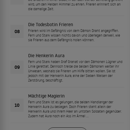
wird, um den Helden Himmel zu ehren. Frieren erinnert sich an
die damalige Zeit.
Die Todesbotin Frieren
08
Frieren wird im Gefängnis von dem Dämon Draht angegriffen.
Fern und Stark wissen nichts davon und überlegen derweil, wie
sie Frieren aus dem Gefängnis holen können.
Die Henkerin Aura
Fern und Stark haben Graf Granat vor den Dämonen Lügner und
09
Linie gerettet. Dennoch treibe die beiden Dämonen weiter ihr
Unwesen, weshalb sie Frieren um Hilfe bitten wollen. Sie ist
jedoch mit der Henkerin Aura, eine der Sieben Weisen der
Zerstörung, beschäftigt.
Mächtige Magierin
Fern und Stark ist es gelungen, die beiden Handlanger der
10
Henkerin Aura zu besiegen. Doch Frieren steht allein der
Henkerin Aura und ihrem Heer an untoten Soldaten gegenüber.
Zudem hat Aura noch ein Ass im Ärmel ...