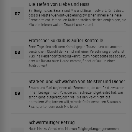
Die Tiefen von Liebe und Hass
Ein Ereignis, das Basara und Mio und Sirup involviert, führt dazu,
07
dass die Master-Servant-Beziehung zwischen ihnen eine neue
Ebene erreicht. Mit neuen Kräften stellen sie sich denjenigen, die
Mio eliminieren wollen: Takashi und Kurumi.
Erotischer Sukkubus außer Kontrolle
Zehn Tage sind seit dem Kampf gegen Takashi und die anderen
08
verstrichen. Obwohl der Kampf mit einer Versöhnung endete, ist
Yuki ins Heldendorf zurückgekehrt... zumindest sollte das so sein,
aber als Basara nach Hause kommt, findet er Yuki in einer
Schürze vor!
Stärken und Schwächen von Meister und Diener
Basara und Yuki beginnen die Zeremonie, die den Pakt zwischen
09
ihnen besiegeln soll. Yuki, die sich aufreizend gekleidet hat, war
schon ganz aufgeregt, doch weil sie den Pakt nicht auf
normalem Weg formen will, wird sie Opfer desselben Sukkubus-
Fluchs, unter dem auch Mio leidet.
Schwermütiger Betrug
Nach Marias Verrat wird Mio von Zolgia gefangengenommen.