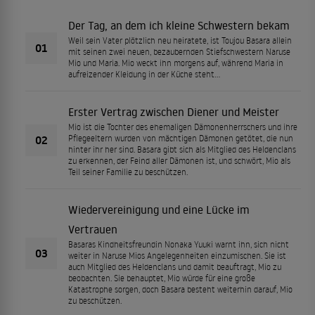
Der Tag, an dem ich kleine Schwestern bekam
Weil sein Vater plötzlich neu heiratete, ist Toujou Basara allein
01
mit seinen zwei neuen, bezaubernden Stiefschwestern Naruse
Mio und Maria. Mio weckt ihn morgens auf, während Maria in
aufreizender Kleidung in der Küche steht...
Erster Vertrag zwischen Diener und Meister
Mio ist die Tochter des ehemaligen Dämonenherrschers und ihre
02
Pflegeeltern wurden von mächtigen Dämonen getötet, die nun
hinter ihr her sind. Basara gibt sich als Mitglied des Heldenclans
zu erkennen, der Feind aller Dämonen ist, und schwört, Mio als
Teil seiner Familie zu beschützen.
Wiedervereinigung und eine Lücke im
Vertrauen
Basaras Kindheitsfreundin Nonaka Yuuki warnt ihn, sich nicht
03
weiter in Naruse Mios Angelegenheiten einzumischen. Sie ist
auch Mitglied des Heldenclans und damit beauftragt, Mio zu
beobachten. Sie behauptet, Mio würde für eine große
Katastrophe sorgen, doch Basara besteht weiterhin darauf, Mio
zu beschützen.