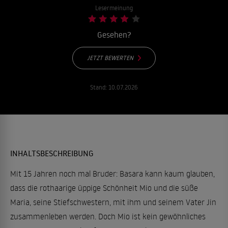
Lesermeinung
Gesehen?
JETZT BEWERTEN
Stand:
10.07.2026
INHALTSBESCHREIBUNG
Mit 15 Jahren noch mal Bruder: Basara kann kaum glauben,
dass die rothaarige üppige Schönheit Mio und die süße
Maria, seine Stiefschwestern, mit ihm und seinem Vater Jin
zusammenleben werden. Doch Mio ist kein gewöhnliches