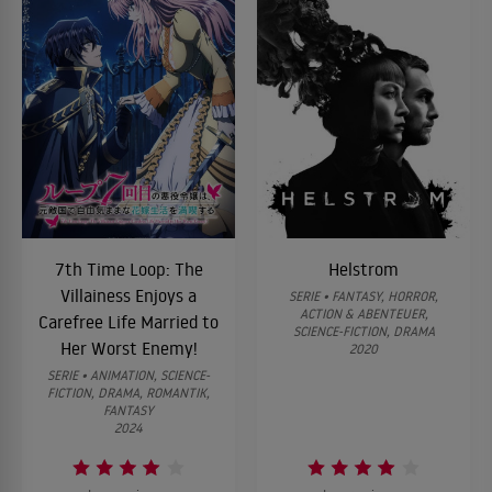
7th Time Loop: The
Helstrom
Villainess Enjoys a
SERIE • FANTASY, HORROR,
ACTION & ABENTEUER,
Carefree Life Married to
SCIENCE-FICTION, DRAMA
Her Worst Enemy!
2020
SERIE • ANIMATION, SCIENCE-
FICTION, DRAMA, ROMANTIK,
FANTASY
2024