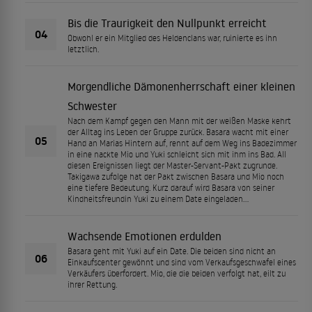
Bis die Traurigkeit den Nullpunkt erreicht
04
Obwohl er ein Mitglied des Heldenclans war, ruinierte es ihn
letztlich.
Morgendliche Dämonenherrschaft einer kleinen
Schwester
Nach dem Kampf gegen den Mann mit der weißen Maske kehrt
der Alltag ins Leben der Gruppe zurück. Basara wacht mit einer
05
Hand an Marias Hintern auf, rennt auf dem Weg ins Badezimmer
in eine nackte Mio und Yuki schleicht sich mit ihm ins Bad. All
diesen Ereignissen liegt der Master-Servant-Pakt zugrunde.
Takigawa zufolge hat der Pakt zwischen Basara und Mio noch
eine tiefere Bedeutung. Kurz darauf wird Basara von seiner
Kindheitsfreundin Yuki zu einem Date eingeladen...
Wachsende Emotionen erdulden
Basara geht mit Yuki auf ein Date. Die beiden sind nicht an
06
Einkaufscenter gewöhnt und sind vom Verkaufsgeschwafel eines
Verkäufers überfordert. Mio, die die beiden verfolgt hat, eilt zu
ihrer Rettung.