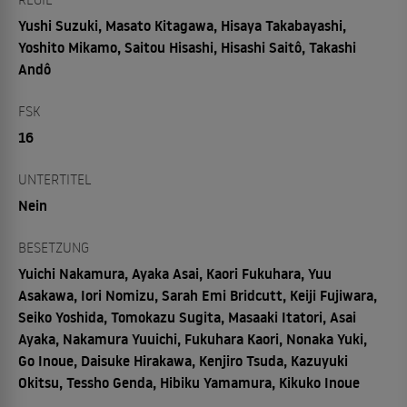
Yushi Suzuki, Masato Kitagawa, Hisaya Takabayashi,
Yoshito Mikamo, Saitou Hisashi, Hisashi Saitô, Takashi
Andô
FSK
16
UNTERTITEL
Nein
BESETZUNG
Yuichi Nakamura, Ayaka Asai, Kaori Fukuhara, Yuu
Asakawa, Iori Nomizu, Sarah Emi Bridcutt, Keiji Fujiwara,
Seiko Yoshida, Tomokazu Sugita, Masaaki Itatori, Asai
Ayaka, Nakamura Yuuichi, Fukuhara Kaori, Nonaka Yuki,
Go Inoue, Daisuke Hirakawa, Kenjiro Tsuda, Kazuyuki
Okitsu, Tessho Genda, Hibiku Yamamura, Kikuko Inoue