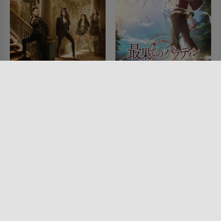
Witches of East End
The Faraway Paladin
SERIE • FANTASY, SCIENCE-
SERIE • ANIMATION, FANTASY,
FICTION, HORROR, DRAMA
DRAMA, SCIENCE-FICTION,
2013 - 2014
ACTION & ABENTEUER
2021 - 2023
Lesermeinung
Lesermeinung