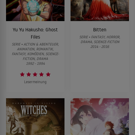
52
Episode 52
Yu Yu Hakusho: Ghost
Bitten
Files
SERIE • FANTASY, HORROR,
53
Episode 53
DRAMA, SCIENCE-FICTION
SERIE • ACTION & ABENTEUER,
2014 - 2016
ANIMATION, ROMANTIK,
FANTASY, KOMÖDIEN, SCIENCE-
FICTION, DRAMA
54
Episode 54
1992 - 1994
Lesermeinung
55
Episode 55
56
Episode 56