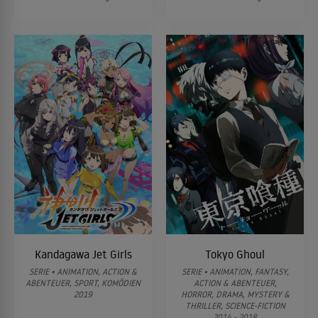
28
Episode 28
29
Episode 29
30
Episode 30
31
Episode 31
32
Episode 32
Kandagawa Jet Girls
Tokyo Ghoul
SERIE • ANIMATION, ACTION &
SERIE • ANIMATION, FANTASY,
ABENTEUER, SPORT, KOMÖDIEN
ACTION & ABENTEUER,
33
Episode 33
2019
HORROR, DRAMA, MYSTERY &
THRILLER, SCIENCE-FICTION
2014 - 2018