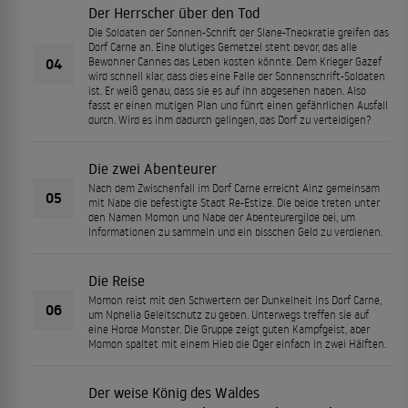
Der Herrscher über den Tod
Die Soldaten der Sonnen-Schrift der Slane-Theokratie greifen das
Dorf Carne an. Eine blutiges Gemetzel steht bevor, das alle
04
Bewohner Cannes das Leben kosten könnte. Dem Krieger Gazef
wird schnell klar, dass dies eine Falle der Sonnenschrift-Soldaten
ist. Er weiß genau, dass sie es auf ihn abgesehen haben. Also
fasst er einen mutigen Plan und führt einen gefährlichen Ausfall
durch. Wird es ihm dadurch gelingen, das Dorf zu verteidigen?
Die zwei Abenteurer
Nach dem Zwischenfall im Dorf Carne erreicht Ainz gemeinsam
05
mit Nabe die befestigte Stadt Re-Estize. Die beide treten unter
den Namen Momon und Nabe der Abenteurergilde bei, um
Informationen zu sammeln und ein bisschen Geld zu verdienen.
Die Reise
Momon reist mit den Schwertern der Dunkelheit ins Dorf Carne,
06
um Nphelia Geleitschutz zu geben. Unterwegs treffen sie auf
eine Horde Monster. Die Gruppe zeigt guten Kampfgeist, aber
Momon spaltet mit einem Hieb die Oger einfach in zwei Hälften.
Der weise König des Waldes