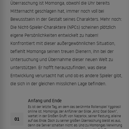
Überraschung ist Momonga, obwohl die Uhr bereits
Mitternacht geschlagen hat, immer noch voll bei
Bewusstsein in der Gestalt seines Charakters. Mehr noch:
Die Nicht-Spieler-Charaktere (NPCs) scheinen plötzlich
eigene Persönlichkeiten entwickelt zu haben!
Konfrontiert mit dieser außergewöhnlichen Situation,
befiehlt Momonga seinen treuen Dienern, ihn bei der
Untersuchung und Übernahme dieser neuen Welt zu
unterstützen. Er hofft herauszufinden, was diese
Entwicklung verursacht hat und ob es andere Spieler gibt,
die sich in der gleichen misslichen Lage befinden.
Anfang und Ende
Es ist der letzte Tag, an dem das berühmte Rollenspiel Yggdrasil
online ist. Momonga, der Anführer der Gilde „Ainz Ooal Gown“,
wartet in der Großen Gruft von Nazarick, seiner Festung, alleine
01
auf das Ende. Doch zu seiner großen Überraschung bleibt es aus,
denn die Server schalten nicht ab. Und zu Momongas Verwirrung