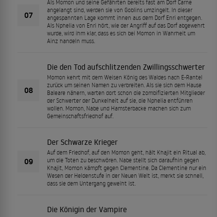
Als Momon und seine Gefährten bereits fast am Dorf Carne
angelangt sind, werden sie von Goblins umzingelt. In dieser
07
angespannten Lage kommt ihnen aus dem Dorf Enri entgegen.
Als Nphelia von Enri hört, wie der Angriff auf das Dorf abgewehrt
wurde, wird ihm klar, dass es sich bei Momon in Wahrheit um
Ainz handeln muss.
Die den Tod aufschlitzenden Zwillingsschwerter
Momon kehrt mit dem Weisen König des Waldes nach E-Rantel
zurück um seinen Namen zu verbreiten. Als sie sich dem Hause
08
Baleare nähern, warten dort schon die zombifizierten Mitglieder
der Schwerter der Dunkelheit auf sie, die Nphelia entführen
wollen. Momon, Nabe und Hamsterbacke machen sich zum
Gemeinschaftsfriedhof auf.
Der Schwarze Krieger
Auf dem Friedhof, auf den Momon geht, hält Khajit ein Ritual ab,
09
um die Toten zu beschwören. Nabe stellt sich daraufhin gegen
Khajit, Momon kämpft gegen Clementine. Da Clementine nur ein
Wesen der Heldenstufe in der Neuen Welt ist, merkt sie schnell,
dass sie dem Untergang geweiht ist.
Die Königin der Vampire