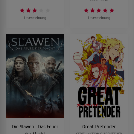
34
Episode 34
Lesermeinung
Lesermeinung
35
Episode 35
36
Episode 36
37
Episode 37
38
Episode 38
39
Episode 39
Die Slawen - Das Feuer
Great Pretender
der Macht
SERIE • ACTION & ABENTEUER,