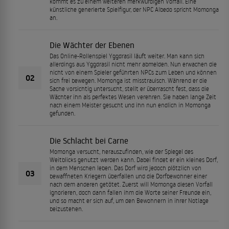
kommt es zu einem weiteren merkwürdigen Vorfall. Eine
künstliche generierte Spielfigur, der NPC Albedo spricht Momonga
an.
Die Wächter der Ebenen
Das Online-Rollenspiel Yggdrasil läuft weiter. Man kann sich
allerdings aus Yggdrasil nicht mehr abmelden. Nun erwachen die
nicht von einem Spieler geführten NPCs zum Leben und können
02
sich frei bewegen. Momonga ist misstrauisch. Während er die
Sache vorsichtig untersucht, stellt er überrascht fest, dass die
Wächter ihn als perfektes Wesen verehren. Sie haben lange Zeit
nach einem Meister gesucht und ihn nun endlich in Momonga
gefunden.
Die Schlacht bei Carne
Momonga versucht, herauszufinden, wie der Spiegel des
Weitblicks genutzt werden kann. Dabei findet er ein kleines Dorf,
in dem Menschen leben. Das Dorf wird jedoch plötzlich von
03
bewaffneten Kriegern überfallen und die Dorfbewohner einer
nach dem anderen getötet. Zuerst will Momonga diesen Vorfall
ignorieren, doch dann fallen ihm die Worte seiner Freunde ein,
und so macht er sich auf, um den Bewohnern in ihrer Notlage
beizustehen.