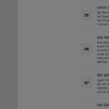
Unter 
Das Team 
05
der Exper
hat Olivi
Visionen 
Das He
Eine Woch
einem Imb
06
auf eine 
wurde. Ol
Massive D
befindet.
Der ge
Agent Mit
07
der sich 
sprechen.
wie sie t
Die Gl