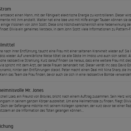
Strom
entdeckt einen Mann, mit der Fähigkeit elektrische Energie zu kontrollieren. Dieser wir
imente mit ihm anstellt. Walter hat eine Idee und mit Hilfe einiger Tauben können sie 
a einige Visionen von John Scott. Diese sind höchstwahrscheinlich eine Nebenwirkung des 
findet Olivia ein geheimes Versteck, in dem John Scott viele Informationen zu Pattern-
ilmittel
e nach ihrer Entführung, taucht eine Frau mit einer seltenen Krankheit wieder auf. Sie is
iss wieder. Auf unerklärliche Weise tötet sie alle Gäste im Imbiss und auch sich selbst. 
hohe radioaktive Strahlung. Kurz darauf finden sie heraus, dass eine weitere Frau mit di
ivia spricht mit dem Arzt, der beide Frauen behandelt hat. Dieser verrät ihr, dass David 
ynamic, hinter den Entführungen steckt. Peter macht einen Deal mit Nina Sharp, die ihm 
 Kann das Team die Frau finden, bevor auch sie sich in eine radioaktive Bombe verwandel
heimnisvolle Mr. Jones
chell Loeb, ein Freund von Broyles, bricht nach einem Auftrag zusammen. Sein Herz wi
langsam in seinem ganzen Körper ausbreitet. Um eine Heilmethode zu finden, fliegt Oli
 Doch der Gefangene möchte mit seinem Kollegen sprechen, der kurz davor bei einer Razz
rotzdem an die Information des Toten gelangen können...
eichung