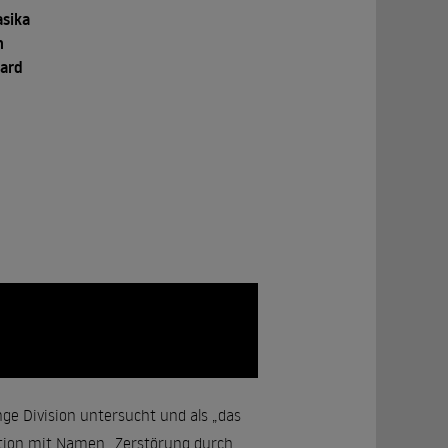
asika
n
nard
inge Division untersucht und als „das
ation mit Namen „Zerstörung durch