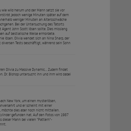
au wie wild herum und der Mann setzt sie vor
verstirbt jedoch wenige Minuten später auf dem
 innerhalb weniger Minuten an Altersschwäche
achgehen. Bei der Untersuchung des Tatorts
it Agent John Scott lösen sollte. Dies misslang
uen auf bestialische Weise ermordete.
e lösen. Olivia wendet sich an Nina Sharp, der
t diversen Tests beschäftigt, während sein Sohn
ühren Olivia zu Massive Dynamic... Zudem findet
n. Dr. Bishop untersucht ihn und ihm wird dabei
m nach New York, um einen mysteriösen,
 unversehrt und er scheint mit einer
 möchte dies aber noch nicht mitteilen.
Zylinder gefunden hat. Auf den Fotos von 1987
s dieser Mann bei vielen "Pattern"-
nnt.