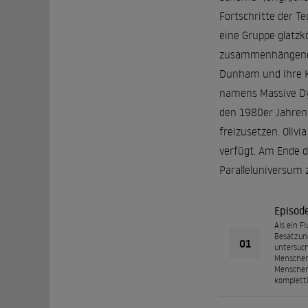
Fortschritte der Te
eine Gruppe glatzk
zusammenhängenden
Dunham und ihre Ko
namens Massive Dyn
den 1980er Jahren
freizusetzen. Olivi
verfügt. Am Ende de
Paralleluniversum z
Episod
Als ein F
Besatzung
01
untersuch
Menschen 
Menschen 
komplettie