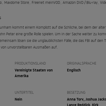
o
,
Maxdome Store
,
Freenet meinVOD
,
Amazon DVD / Blu-ray
,
Vid
G
 Dunham kommt einem Komplott auf die Schliche, bei dem der alter
ohn Peter eine große Rolle spielen. Um in der Sache weiter zu kom
Gemeinsam lösen sie die unglaublichsten Fälle, die das FBI auf de
 von unvorstellbaren Ausmaßen auf.
PRODUKTIONSLAND
ORIGINALSPRACHE
Vereinigte Staaten von
Englisch
Amerika
UNTERTITEL
BESETZUNG
Nein
Anna Torv, Joshua Jack
Lance Reddick, Kirk