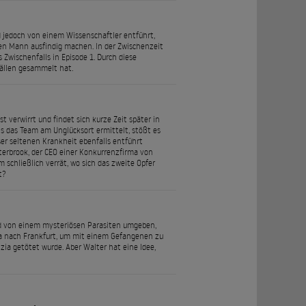
d jedoch von einem Wissenschaftler entführt,
den Mann ausfindig machen. In der Zwischenzeit
Zwischenfalls in Episode 1. Durch diese
Fällen gesammelt hat.
t verwirrt und findet sich kurze Zeit später in
Als das Team am Unglücksort ermittelt, stößt es
eser seltenen Krankheit ebenfalls entführt
Esterbrook, der CEO einer Konkurrenzfirma von
schließlich verrät, wo sich das zweite Opfer
t?
rd von einem mysteriösen Parasiten umgeben,
via nach Frankfurt, um mit einem Gefangenen zu
ia getötet wurde. Aber Walter hat eine Idee,