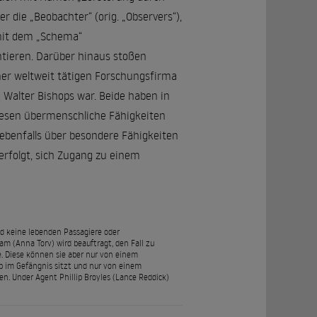
er die „Beobachter“ (orig. „Observers“),
 mit dem „Schema“
ieren. Darüber hinaus stoßen
ner weltweit tätigen Forschungsfirma
 Walter Bishops war. Beide haben in
esen übermenschliche Fähigkeiten
ie ebenfalls über besondere Fähigkeiten
verfolgt, sich Zugang zu einem
d keine lebenden Passagiere oder
am (Anna Torv) wird beauftragt, den Fall zu
e. Diese können sie aber nur von einem
 im Gefängnis sitzt und nur von einem
. Under Agent Phillip Broyles (Lance Reddick)