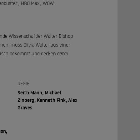
eobuster
,
HBO Max
,
WOW
.
nde Wissenschaftler Walter Bishop
men, muss Olivia Walter aus einer
n Tisch bekommt und decken dabei
REGIE
Seith Mann, Michael
Zinberg, Kenneth Fink, Alex
Graves
son,