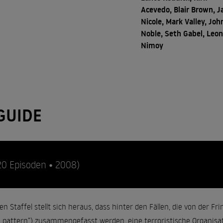
Acevedo, Blair Brown, J
Nicole, Mark Valley, Joh
Noble, Seth Gabel, Leo
Nimoy
GUIDE
20 Episoden • 2008)
en Staffel stellt sich heraus, dass hinter den Fällen, die von der Fr
e pattern“) zusammengefasst werden, eine terroristische Organis