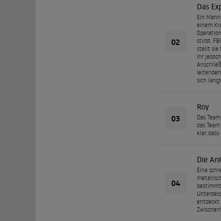
Das Ex
Ein Mann 
einem Kra
Operation
02
stirbt. F
stellt si
ihr jedoc
Anschließ
leitenden
sich lang
Roy
03
Das Team 
das Team 
klar, das
Die An
Eine schr
metallisc
04
bestimmte
Unterdess
entdeckt 
Zwischenf