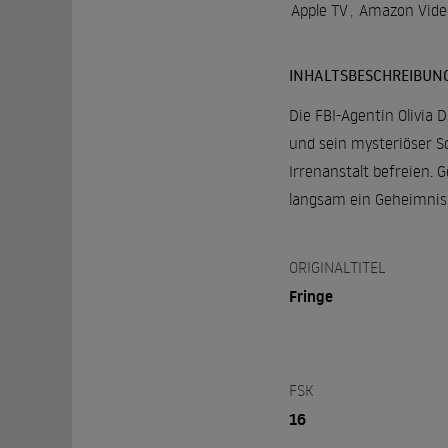
Apple TV
,
Amazon Vide
INHALTSBESCHREIBUN
Die FBI-Agentin Olivia
und sein mysteriöser S
Irrenanstalt befreien. 
langsam ein Geheimnis
ORIGINALTITEL
Fringe
FSK
16