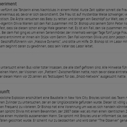
periment
verführt die Tänzerin eines Nachtclubs in einem Motel. Kurze Zeit später schreit die Fr
nkenhaus ab, bevor er sich davonstiehlt. Die Frau ist auf mysteriöse Weise schwanger, 
stisch. Die Ärzte versuchen das Baby zu retten und bringen ein Geschöpf zur Welt, das
BI-Agentin Olivia Warren soll den Fall zusammen mit Dr. Bishop und seinem Sohn Peter n
e fest, dass sie diesen schon einige Male gesehen hat. Es ist ein Fall, den sie zusammen m
h. Bei dem Fall ging es um einen Serienmörder, der innerhalb weniger Tage fünf junge Fra
end entnimmt er ihnen ein Stück vom Gehirn. Den Fall konnten Olivia und John jedoch ni
 Geschäftsführerin von „Massive Dynamic“, und bitte um Hilfe. Dr. Bishop ist im Labor mi
sam beginnt daran zu gewöhnen, dass sein Vater das Labor leitet.
untersucht einen Bus voller toter Insassen, die alle steif gefroren sind. Alle Hinweise f
einen Mann, der Visionen von „Pattern“-Zwischenfällen hatte, noch bevor diese eintrate
s er diesen Mann vor 20 Jahren als Testsubjekt für das „Ghost-Network“ ausgesucht hatte.
kunft
eckliche Explosion erschüttert eine Baustelle in New York City. Broyles schickt das Tea
hen Zylinder zu untersuchen, der an der Unglücksstelle gefunden wurde. Dieser ist völlig
n Frequenz zu vibrieren. Dr Bishop hat eine Vorahnung um was es sich handeln könnte,
en spricht Olivia mit einem Bekannten, der 1987 dabei war, als man einen identischen 
sie einen mysteriös aussehenden Mann. Sie spricht mit Broyles und er informiert sie, das
ällen gesichtet wurde. Er scheint nur zu beobachten und wird daher "The Observer" gena