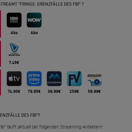
TREAMT "FRINGE: GRENZFÄLLE DES FBI" ?
Abo
Abo
7.45€
74.95€
79.95€
39.99€
259€
59.99€
ENZFÄLLE DES FBI"?
FBI" läuft aktuell bei folgenden Streaming-Anbietern: