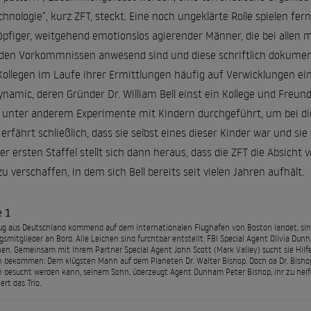
chnologie“, kurz ZFT, steckt. Eine noch ungeklärte Rolle spielen fern
öpfiger, weitgehend emotionslos agierender Männer, die bei allen
 Vorkommnissen anwesend sind und diese schriftlich dokument
llegen im Laufe ihrer Ermittlungen häufig auf Verwicklungen ei
amic, deren Gründer Dr. William Bell einst ein Kollege und Freund
 unter anderem Experimente mit Kindern durchgeführt, um bei di
a erfährt schließlich, dass sie selbst eines dieser Kinder war und s
r ersten Staffel stellt sich dann heraus, dass die ZFT die Absicht 
u verschaffen, in dem sich Bell bereits seit vielen Jahren aufhält.
e 1
lug aus Deutschland kommend auf dem internationalen Flughafen von Boston landet, sin
smitglieder an Bord. Alle Leichen sind furchtbar entstellt. FBI Special Agent Olivia Dunh
en. Gemeinsam mit ihrem Partner Special Agent John Scott (Mark Valley) sucht sie Hilf
bekommen: Dem klügsten Mann auf dem Planeten Dr. Walter Bishop. Doch da Dr. Bishop
besucht werden kann, seinem Sohn, überzeugt Agent Dunham Peter Bishop, ihr zu helfen
rt das Trio.