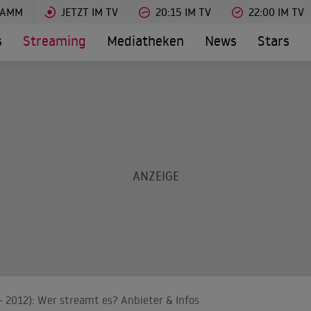
RAMM
JETZT IM TV
20:15 IM TV
22:00 IM TV
s
Streaming
Mediatheken
News
Stars
 - 2012): Wer streamt es? Anbieter & Infos