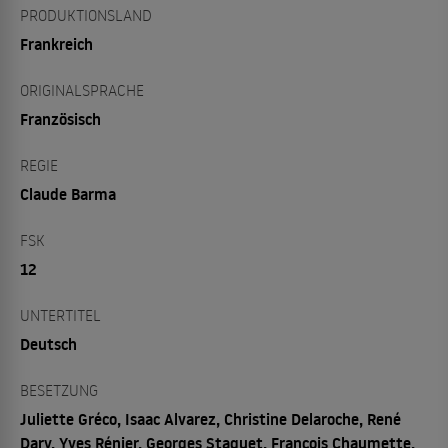
PRODUKTIONSLAND
Frankreich
ORIGINALSPRACHE
Französisch
REGIE
Claude Barma
FSK
12
UNTERTITEL
Deutsch
BESETZUNG
Juliette Gréco, Isaac Alvarez, Christine Delaroche, René
Dary, Yves Rénier, Georges Staquet, François Chaumette,