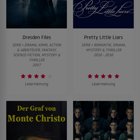
Dresden Files
Pretty Little Liars
SERIE • DRAMA, KRIMI, ACTION
SERIE • ROMANTIK, DRAMA,
& ABENTEUER, FANTASY,
MYSTERY & THRILLER
SCIENCE-FICTION, MYSTERY &
2010 - 2016
THRILLER
2007
Lesermeinung
Lesermeinung