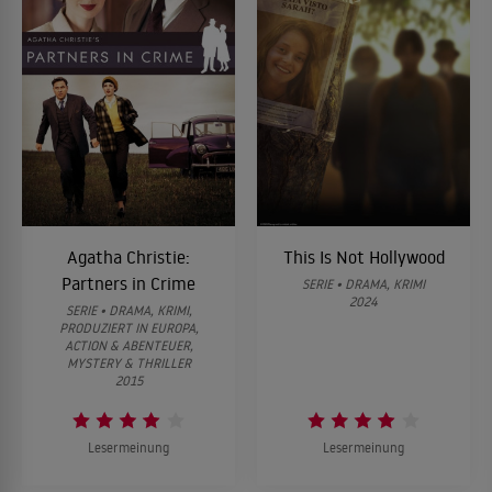
Agatha Christie:
This Is Not Hollywood
Partners in Crime
SERIE • DRAMA, KRIMI
2024
SERIE • DRAMA, KRIMI,
PRODUZIERT IN EUROPA,
ACTION & ABENTEUER,
MYSTERY & THRILLER
2015
Lesermeinung
Lesermeinung