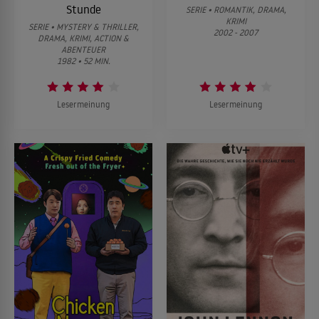
Stunde
SERIE • ROMANTIK, DRAMA,
KRIMI
SERIE • MYSTERY & THRILLER,
2002 - 2007
DRAMA, KRIMI, ACTION &
ABENTEUER
1982 • 52 MIN.
Lesermeinung
Lesermeinung