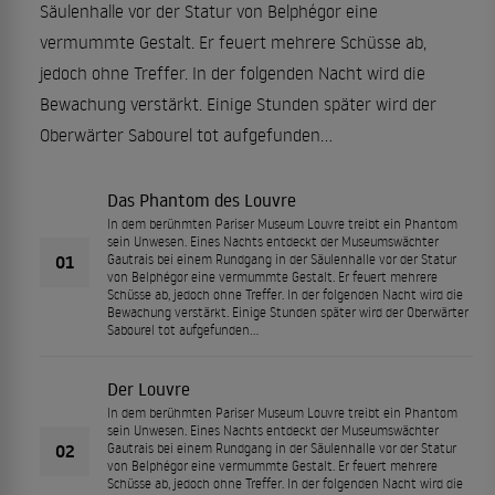
Säulenhalle vor der Statur von Belphégor eine
vermummte Gestalt. Er feuert mehrere Schüsse ab,
jedoch ohne Treffer. In der folgenden Nacht wird die
Bewachung verstärkt. Einige Stunden später wird der
Oberwärter Sabourel tot aufgefunden...
Das Phantom des Louvre
In dem berühmten Pariser Museum Louvre treibt ein Phantom
sein Unwesen. Eines Nachts entdeckt der Museumswächter
01
Gautrais bei einem Rundgang in der Säulenhalle vor der Statur
von Belphégor eine vermummte Gestalt. Er feuert mehrere
Schüsse ab, jedoch ohne Treffer. In der folgenden Nacht wird die
Bewachung verstärkt. Einige Stunden später wird der Oberwärter
Sabourel tot aufgefunden...
Der Louvre
In dem berühmten Pariser Museum Louvre treibt ein Phantom
sein Unwesen. Eines Nachts entdeckt der Museumswächter
02
Gautrais bei einem Rundgang in der Säulenhalle vor der Statur
von Belphégor eine vermummte Gestalt. Er feuert mehrere
Schüsse ab, jedoch ohne Treffer. In der folgenden Nacht wird die