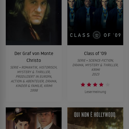
Der Graf von Monte
Class of '09
Christo
SERIE • SCIENCE-FICTION,
DRAMA, MYSTERY & THRILLER,
SERIE • ROMANTIK, HISTORISCH,
KRIMI
MYSTERY & THRILLER,
2023
PRODUZIERT IN EUROPA,
ACTION & ABENTEUER, DRAMA,
KINDER & FAMILIE, KRIMI
1998
Lesermeinung