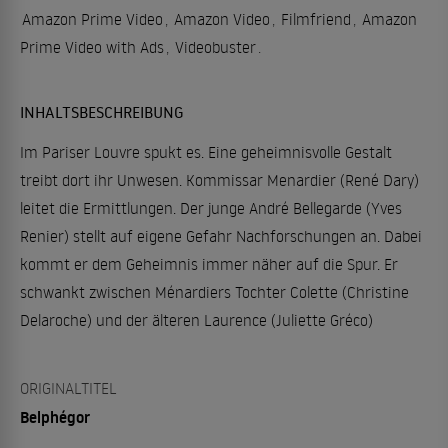
Amazon Prime Video
,
Amazon Video
,
Filmfriend
,
Amazon
Prime Video with Ads
,
Videobuster
.
INHALTSBESCHREIBUNG
Im Pariser Louvre spukt es. Eine geheimnisvolle Gestalt
treibt dort ihr Unwesen. Kommissar Menardier (René Dary)
leitet die Ermittlungen. Der junge André Bellegarde (Yves
Renier) stellt auf eigene Gefahr Nachforschungen an. Dabei
kommt er dem Geheimnis immer näher auf die Spur. Er
schwankt zwischen Ménardiers Tochter Colette (Christine
Delaroche) und der älteren Laurence (Juliette Gréco)
ORIGINALTITEL
Belphégor