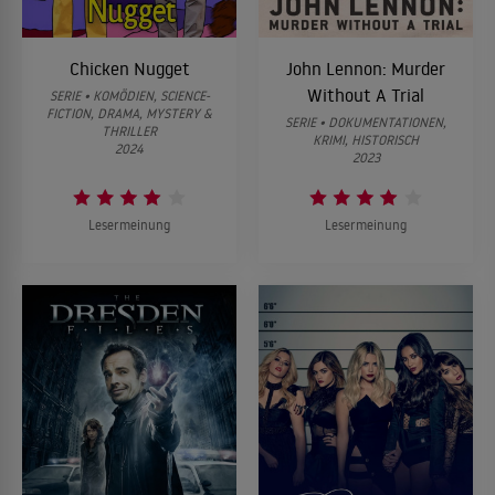
Chicken Nugget
John Lennon: Murder
Without A Trial
SERIE • KOMÖDIEN, SCIENCE-
FICTION, DRAMA, MYSTERY &
SERIE • DOKUMENTATIONEN,
THRILLER
KRIMI, HISTORISCH
2024
2023
Lesermeinung
Lesermeinung