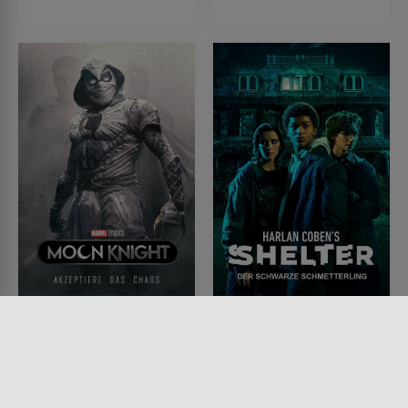
Marvels - Moon Knight
Shelter – Der schwarze
Schmetterling
SERIE • FANTASY, ACTION &
ABENTEUER, SCIENCE-FICTION,
SERIE • DRAMA, MYSTERY &
MYSTERY & THRILLER
THRILLER, KRIMI
2022
2023 • 1 MIN.