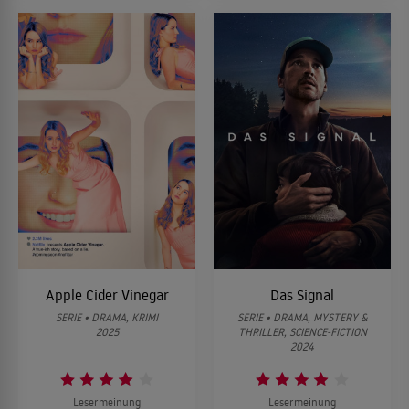
Apple Cider Vinegar
Das Signal
SERIE • DRAMA, KRIMI
SERIE • DRAMA, MYSTERY &
2025
THRILLER, SCIENCE-FICTION
2024
Lesermeinung
Lesermeinung