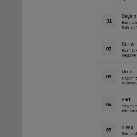
Beginn
01
Bob ersch
Rolle als
Burns
02
Risa hat 
negative 
Drunk
03
Noguchi t
Original-
Fart
04
Shayna ma
mit Maria
Sleep
05
Bob ist w