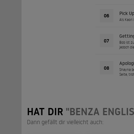
Pick Up
06
Als Kaori
Getting
07
Bob ist z
jedoch di
Apolog
08
Shayna be
Seite, tr
HAT DIR
"BENZA ENGLIS
Dann gefällt dir vielleicht auch: