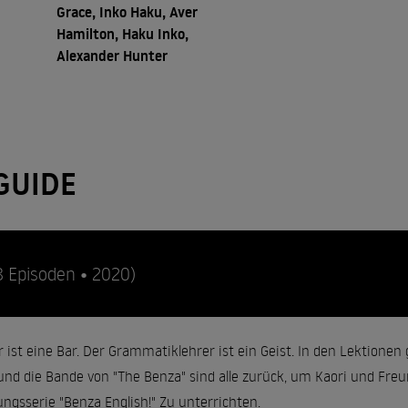
Grace, Inko Haku, Aver
Hamilton, Haku Inko,
Alexander Hunter
GUIDE
8 Episoden • 2020)
ist eine Bar. Der Grammatiklehrer ist ein Geist. In den Lektionen
und die Bande von "The Benza" sind alle zurück, um Kaori und Freun
sserie "Benza English!" Zu unterrichten.