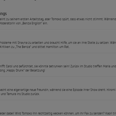
ings
eint zu seinem ersten Arbeitstag, aber Tomoko spürt, dass etwas nicht stimmt. Währendde
 Moderatorin von „Benza English" ein.
Probleme mit Shayna zu arbeiten und braucht Hilfe, um sie an ihre Stelle zu setzen. Wä
Kritiken zu „The Benza" und bittet Hamilton um Rat.
rifft Carol und befürchtet, sie könnte betrunken sein! Zurück im Studio treffen Maria u
Song „Happy Drunk" der Besetzung!
cht eine eigenartige neue Freundin, während sie eine Episode ihrer Show dreht. Hiromi
 und Tamura ins Studio zurück.
ieder dabei! Wird Tomoko ihn rechtzeitig wecken können, um ihr Fax zu senden? Kaori trif