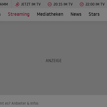
RAMM
JETZT IM TV
20:15 IM TV
22:00 IM TV
s
Streaming
Mediatheken
News
Stars
mt es? Anbieter & Infos