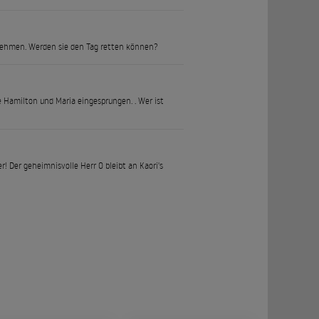
rnehmen. Werden sie den Tag retten können?
te Hamilton und Maria eingesprungen. . Wer ist
! Der geheimnisvolle Herr O bleibt an Kaori's