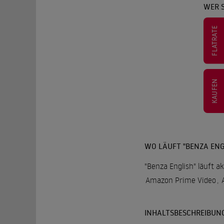
WER S
FLATRATE
KAUFEN
WO LÄUFT "BENZA ENG
"Benza English" läuft a
Amazon Prime Video
,
INHALTSBESCHREIBUN