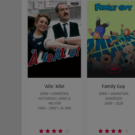
HOT
’Allo ’Allo!
Family Guy
SERIE • KOMÖDIEN,
SERIE • ANIMATION,
HISTORISCH, KRIEG &
KOMÖDIEN
MILITÄR
1999 - 2026
1984 - 1992 • 34 MIN.