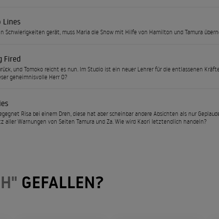
 Lines
 in Schwierigkeiten gerät, muss Maria die Show mit Hilfe von Hamilton und Tamura übe
 Fired
urück, und Tomoko reicht es nun. Im Studio ist ein neuer Lehrer für die entlassenen Kräf
eser geheimnisvolle Herr O?
ies
gegnet Risa bei einem Dreh, diese hat aber scheinbar andere Absichten als nur Geplauder
otz aller Warnungen von Seiten Tamura und Za. Wie wird Kaori letztendlich handeln?
H"
GEFALLEN?