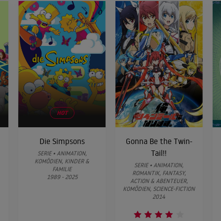
HOT
Die Simpsons
Gonna Be the Twin-
Tail!!
SERIE • ANIMATION,
KOMÖDIEN, KINDER &
SERIE • ANIMATION,
FAMILIE
ROMANTIK, FANTASY,
1989 - 2025
ACTION & ABENTEUER,
KOMÖDIEN, SCIENCE-FICTION
2014