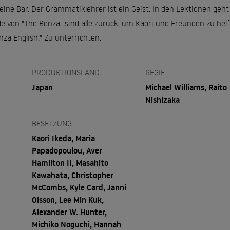
eine Bar. Der Grammatiklehrer ist ein Geist. In den Lektionen geh
de von "The Benza" sind alle zurück, um Kaori und Freunden zu hel
za English!" Zu unterrichten.
PRODUKTIONSLAND
REGIE
Japan
Michael Williams, Raito
Nishizaka
BESETZUNG
Kaori Ikeda, Maria
Papadopoulou, Aver
Hamilton II, Masahito
Kawahata, Christopher
McCombs, Kyle Card, Janni
Olsson, Lee Min Kuk,
Alexander W. Hunter,
Michiko Noguchi, Hannah