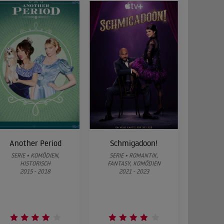
Another Period
Schmigadoon!
SERIE • KOMÖDIEN,
SERIE • ROMANTIK,
HISTORISCH
FANTASY, KOMÖDIEN
2015 - 2018
2021 - 2023