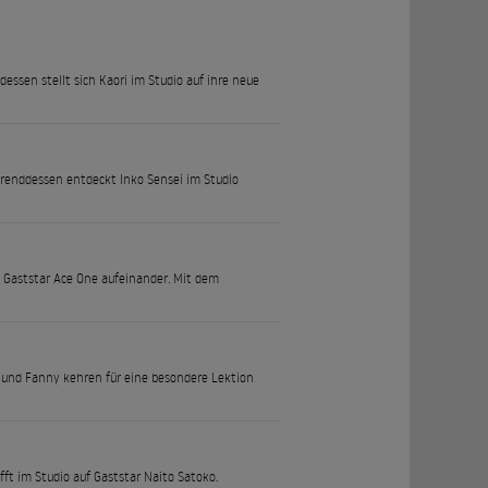
ssen stellt sich Kaori im Studio auf ihre neue
hrenddessen entdeckt Inko Sensei im Studio
nd Gaststar Ace One aufeinander. Mit dem
 und Fanny kehren für eine besondere Lektion
ft im Studio auf Gaststar Naito Satoko.