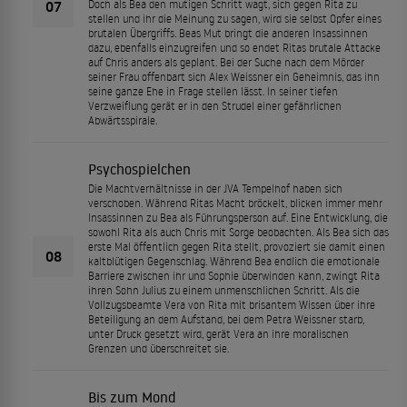
07
Doch als Bea den mutigen Schritt wagt, sich gegen Rita zu
stellen und ihr die Meinung zu sagen, wird sie selbst Opfer eines
brutalen Übergriffs. Beas Mut bringt die anderen Insassinnen
dazu, ebenfalls einzugreifen und so endet Ritas brutale Attacke
auf Chris anders als geplant. Bei der Suche nach dem Mörder
seiner Frau offenbart sich Alex Weissner ein Geheimnis, das ihn
seine ganze Ehe in Frage stellen lässt. In seiner tiefen
Verzweiflung gerät er in den Strudel einer gefährlichen
Abwärtsspirale.
Psychospielchen
Die Machtverhältnisse in der JVA Tempelhof haben sich
verschoben. Während Ritas Macht bröckelt, blicken immer mehr
Insassinnen zu Bea als Führungsperson auf. Eine Entwicklung, die
sowohl Rita als auch Chris mit Sorge beobachten. Als Bea sich das
erste Mal öffentlich gegen Rita stellt, provoziert sie damit einen
08
kaltblütigen Gegenschlag. Während Bea endlich die emotionale
Barriere zwischen ihr und Sophie überwinden kann, zwingt Rita
ihren Sohn Julius zu einem unmenschlichen Schritt. Als die
Vollzugsbeamte Vera von Rita mit brisantem Wissen über ihre
Beteiligung an dem Aufstand, bei dem Petra Weissner starb,
unter Druck gesetzt wird, gerät Vera an ihre moralischen
Grenzen und überschreitet sie.
Bis zum Mond