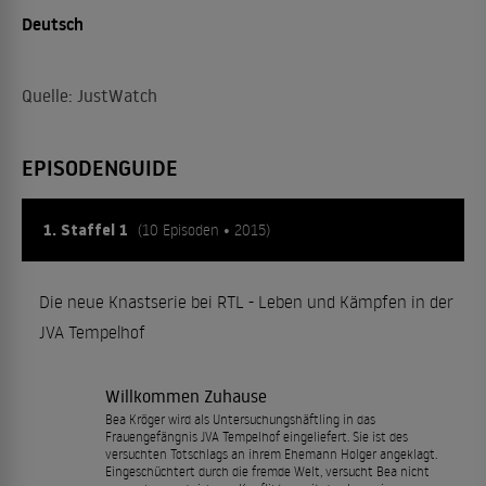
Deutsch
Quelle: JustWatch
EPISODENGUIDE
1. Staffel 1
(10 Episoden • 2015)
Die neue Knastserie bei RTL - Leben und Kämpfen in der
JVA Tempelhof
Willkommen Zuhause
Bea Kröger wird als Untersuchungshäftling in das
Frauengefängnis JVA Tempelhof eingeliefert. Sie ist des
versuchten Totschlags an ihrem Ehemann Holger angeklagt.
Eingeschüchtert durch die fremde Welt, versucht Bea nicht