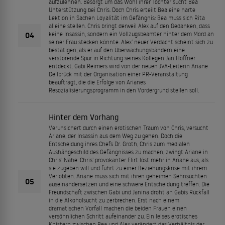
aufzulehnen. Besorgt um das Wohl ihrer Tochter sucht Bea
Unterstützung bei Chris. Doch Chris erteilt Bea eine harte
Lektion in Sachen Loyalität im Gefängnis: Bea muss sich Rita
alleine stellen. Chris bringt derweil Alex auf den Gedanken, dass
04
keine Insassin, sondern ein Vollzugsbeamter hinter dem Mord an
seiner Frau stecken könnte. Alex’ neuer Verdacht scheint sich zu
bestätigen, als er auf den Überwachungsbändern eine
verstörende Spur in Richtung seines Kollegen Jan Höffner
entdeckt. Gabi Reimers wird von der neuen JVA-Leiterin Ariane
Dellbrück mit der Organisation einer PR-Veranstaltung
beauftragt, die die Erfolge von Arianes
Resozialisierungsprogramm in den Vordergrund stellen soll.
Hinter dem Vorhang
Verunsichert durch einen erotischen Traum von Chris, versucht
Ariane, der Insassin aus dem Weg zu gehen. Doch die
Entscheidung ihres Chefs Dr. Groth, Chris zum medialen
Aushängeschild des Gefängnisses zu machen, zwingt Ariane in
Chris’ Nähe. Chris’ provokanter Flirt löst mehr in Ariane aus, als
sie zugeben will und führt zu einer Beziehungskrise mit ihrem
Verlobten. Ariane muss sich mit ihren geheimen Sehnsüchten
05
auseinandersetzen und eine schwere Entscheidung treffen. Die
Freundschaft zwischen Gabi und Janina droht an Gabis Rückfall
in die Alkoholsucht zu zerbrechen. Erst nach einem
dramatischen Vorfall machen die beiden Frauen einen
versöhnlichen Schritt aufeinander zu. Ein leises erotisches
Knistern zwischen Bea und Alex verändert das Verhältnis der