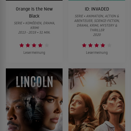
Orange Is the New
ID: INVADED
Black
SERIE • ANIMATION, ACTION &
ABENTEUER, SCIENCE-FICTION,
SERIE • KOMÖDIEN, DRAMA,
DRAMA, KRIMI, MYSTERY &
KRIMI
THRILLER
2013 - 2019 • 51 MIN.
2020
Lesermeinung
Lesermeinung