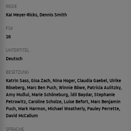
REGIE
Kai Meyer-Ricks, Dennis Smith
FSK
16
UNTERTITEL
Deutsch
BESETZUNG
Katrin Sass, Gisa Zach, Nina Hoger, Claudia Gaebel, Ulrike
Röseberg, Marc Ben Puch, Winnie Böwe, Patricia Aulitzky,
Amy Mußul, Marie Schöneburg, İdil Baydar, Stephanie
Petrowitz, Caroline Scholze, Luise Befort, Marc Benjamin
Puch, Mark Harmon, Michael Weatherly, Pauley Perrette,
David McCallum
SPRACHE