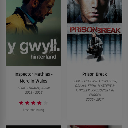
Inspector Mathias -
Prison Break
Mord in Wales
SERIE • ACTION & ABENTEUER,
DRAMA, KRIMI, MYSTERY &
SERIE • DRAMA, KRIMI
THRILLER, PRODUZIERT IN
2013 - 2016
EUROPA
2005 - 2017
Lesermeinung