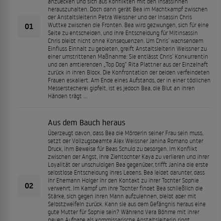
anzuecken und sich aus Konflikten mit den Insassinnen
herauszuhalten. Doch dann gerät Bea im Machtkampf zwischen
der Anstaltsleiterin Petra Weissner und der Insassin Chris
01
Wuttke zwischen die Fronten. Bea wird gezwungen, sich für eine
Seite zu entscheiden, und ihre Entscheidung für Mitinsassin
Chris bleibt nicht ohne Konsequenzen. Um Chris’ wachsendem
Einfluss Einhalt zu gebieten, greift Anstaltsleiterin Weissner zu
einer umstrittenen Maßnahme: Sie entlässt Chris’ Konkurrentin
und den amtierenden „Top Dog“ Rita Plattner aus der Einzelhaft
zurück in ihren Block. Die Konfrontation der beiden verfeindeten
Frauen eskaliert. Am Ende eines Aufstands, der in einer tödlichen
Messerstecherei gipfelt, ist es jedoch Bea, die Blut an ihren
Händen trägt …
Aus dem Bauch heraus
Überzeugt davon, dass Bea die Mörderin seiner Frau sein muss,
setzt der Vollzugsbeamte Alex Weissner Janina Romano unter
Druck, ihm Beweise für Beas Schuld zu besorgen. Im Konflikt
zwischen der Angst, ihre Ziehtochter Kaya zu verlieren und ihrer
Loyalität der unschuldigen Bea gegenüber, trifft Janina die erste
selbstlose Entscheidung ihres Lebens. Bea leidet darunter, dass
ihr Ehemann Holger ihr den Kontakt zu ihrer Tochter Sophie
02
verwehrt. Im Kampf um ihre Tochter findet Bea schließlich die
Stärke, sich gegen ihren Mann aufzulehnen, bleibt aber mit
Selbstzweifeln zurück. Kann sie aus dem Gefängnis heraus eine
gute Mutter für Sophie sein? Während Vera Böhme mit ihrer
neuen Aufgabe als kommissarische Anstaltsleiterin ringt,