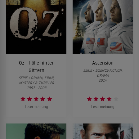
Oz - Hölle hinter
Ascension
Gittern
SERIE • SCIENCE-FICTION,
DRAMA
SERIE • DRAMA, KRIMI,
2014
MYSTERY & THRILLER
1997 - 2003
Lesermeinung
Lesermeinung