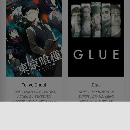
Tokyo Ghoul
Glue
SERIE • ANIMATION, FANTASY,
SERIE • PRODUZIERT IN
ACTION & ABENTEUER,
EUROPA, DRAMA, KRIMI,
HORROR, DRAMA, MYSTERY &
MYSTERY & THRILLER
THRILLER, SCIENCE-FICTION
2014
2014 - 2018
Lesermeinung
Lesermeinung