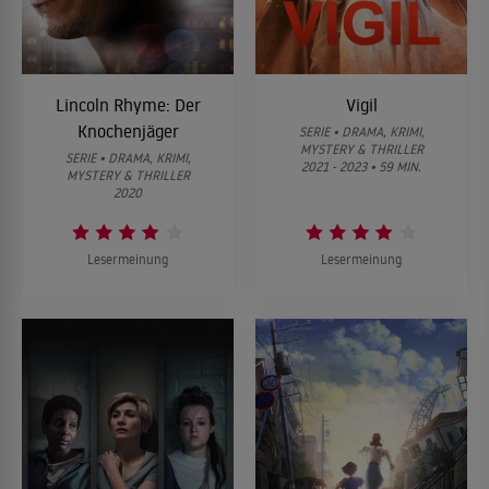
Lincoln Rhyme: Der
Vigil
Knochenjäger
SERIE • DRAMA, KRIMI,
MYSTERY & THRILLER
SERIE • DRAMA, KRIMI,
2021 - 2023 • 59 MIN.
MYSTERY & THRILLER
2020
Lesermeinung
Lesermeinung