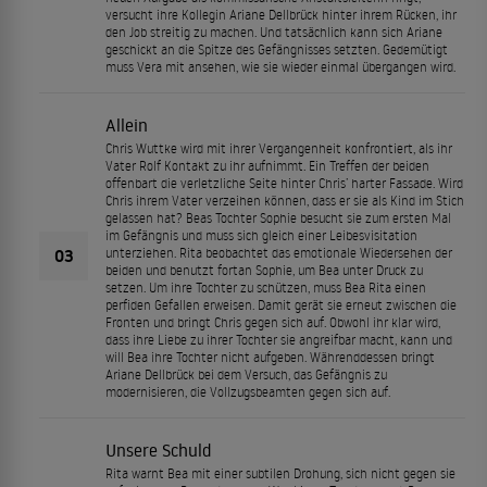
versucht ihre Kollegin Ariane Dellbrück hinter ihrem Rücken, ihr
den Job streitig zu machen. Und tatsächlich kann sich Ariane
geschickt an die Spitze des Gefängnisses setzten. Gedemütigt
muss Vera mit ansehen, wie sie wieder einmal übergangen wird.
Allein
Chris Wuttke wird mit ihrer Vergangenheit konfrontiert, als ihr
Vater Rolf Kontakt zu ihr aufnimmt. Ein Treffen der beiden
offenbart die verletzliche Seite hinter Chris’ harter Fassade. Wird
Chris ihrem Vater verzeihen können, dass er sie als Kind im Stich
gelassen hat? Beas Tochter Sophie besucht sie zum ersten Mal
im Gefängnis und muss sich gleich einer Leibesvisitation
03
unterziehen. Rita beobachtet das emotionale Wiedersehen der
beiden und benutzt fortan Sophie, um Bea unter Druck zu
setzen. Um ihre Tochter zu schützen, muss Bea Rita einen
perfiden Gefallen erweisen. Damit gerät sie erneut zwischen die
Fronten und bringt Chris gegen sich auf. Obwohl ihr klar wird,
dass ihre Liebe zu ihrer Tochter sie angreifbar macht, kann und
will Bea ihre Tochter nicht aufgeben. Währenddessen bringt
Ariane Dellbrück bei dem Versuch, das Gefängnis zu
modernisieren, die Vollzugsbeamten gegen sich auf.
Unsere Schuld
Rita warnt Bea mit einer subtilen Drohung, sich nicht gegen sie