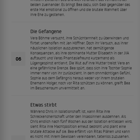
beiden zueinander. Es bringt Bea dazu, sich Gabi gegenüber das
erste Mal emotional zu öffnen und die brutale Wahrheit über
ihre Ehe zu gestehen.
Die Gefangene
Vera Böhme versucht, ihre Schüchternheit zu überwinden und
flirtet unbeholfen mit Jan Höffner. Doch ihr Versuch, aus ihrer
häuslichen Isolation auszubrechen, hat demütigende
Konsequenzen, als ihre dominante Mutter Elisabeth in der JVA
06
auftaucht und Veras Phantasiefreund kurzerhand als
Lügengespinst entlarvt. Die Wut auf ihre Mutter treibt Vera an
eine gefährliche Grenze. Bea spürt, dass sich ihre Tochter Sophie
immer mehr von ihr zurückzieht. In dem ohnmächtigen Gefühl,
Sophie aus dem Gefängnis heraus weder vor ihrem brutalen
Ehemann Holger, noch vor Rita schützen zu können, greift Bea
im Besucherraum unvermittelt an.
Etwas stirbt
Während Chris in Isolationshaft ist, kann Rita ihre
Schreckensherrschaft unter den Insassinnen ausdehnen. Als
Chris endlich nach fünf Wochen aus der Isolation entlassen wird,
sieht Rita ihre Machtposition erneut bedroht und plant eine
brutale Attacke auf sie. Bea erfährt von Ritas Plänen und kann
es nicht mit ihrem Gewissen vereinbaren, tatenlos zuzusehen.