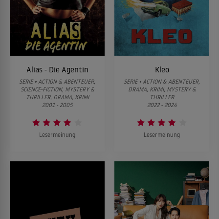
Alias - Die Agentin
Kleo
SERIE • ACTION & ABENTEUER,
SERIE • ACTION & ABENTEUER,
SCIENCE-FICTION, MYSTERY &
DRAMA, KRIMI, MYSTERY &
THRILLER, DRAMA, KRIMI
THRILLER
2001 - 2005
2022 - 2024
Lesermeinung
Lesermeinung