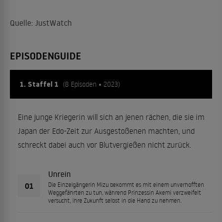
Quelle: JustWatch
EPISODENGUIDE
1. Staffel 1
(8 Episoden • 2023)
Eine junge Kriegerin will sich an jenen rächen, die sie im
Japan der Edo-Zeit zur Ausgestoßenen machten, und
schreckt dabei auch vor Blutvergießen nicht zurück.
Unrein
01
Die Einzelgängerin Mizu bekommt es mit einem unverhofften
Weggefährten zu tun, während Prinzessin Akemi verzweifelt
versucht, ihre Zukunft selbst in die Hand zu nehmen.