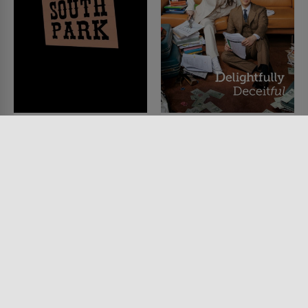
South Park
Delightfully Deceitful
SERIE • ANIMATION, KOMÖDIEN
SERIE • KOMÖDIEN, DRAMA,
1997 - 2026 • 49 MIN.
KRIMI
2023
Lesermeinung