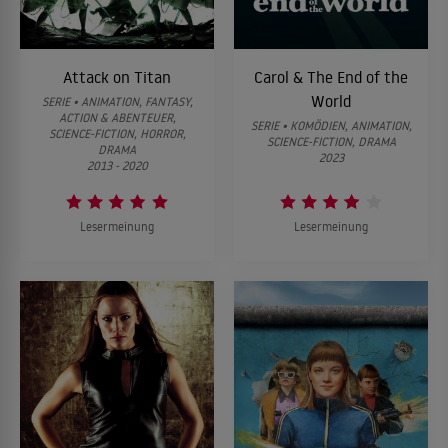
Attack on Titan
Carol & The End of the
World
SERIE • ANIMATION, FANTASY,
ACTION & ABENTEUER,
SERIE • KOMÖDIEN, ANIMATION,
SCIENCE-FICTION, HORROR,
SCIENCE-FICTION, DRAMA
DRAMA
2023
2013 - 2020
Lesermeinung
Lesermeinung