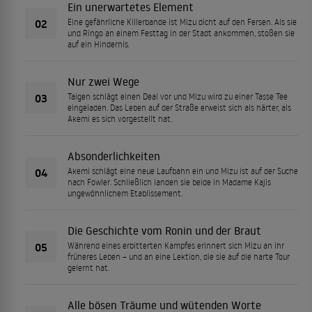
Ein unerwartetes Element
02
Eine gefährliche Killerbande ist Mizu dicht auf den Fersen. Als sie
und Ringo an einem Festtag in der Stadt ankommen, stoßen sie
auf ein Hindernis.
Nur zwei Wege
03
Taigen schlägt einen Deal vor und Mizu wird zu einer Tasse Tee
eingeladen. Das Leben auf der Straße erweist sich als härter, als
Akemi es sich vorgestellt hat.
Absonderlichkeiten
04
Akemi schlägt eine neue Laufbahn ein und Mizu ist auf der Suche
nach Fowler. Schließlich landen sie beide in Madame Kajis
ungewöhnlichem Etablissement.
Die Geschichte vom Ronin und der Braut
05
Während eines erbitterten Kampfes erinnert sich Mizu an ihr
früheres Leben – und an eine Lektion, die sie auf die harte Tour
gelernt hat.
Alle bösen Träume und wütenden Worte