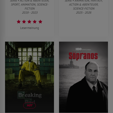
SERIE • ACTION & ABENTEUER,
SERIE • ANIMATION, FANTASY,
SPORT, ANIMATION, SCIENCE-
ACTION & ABENTEUER,
FICTION
SCIENCE-FICTION
2019 - 2023
2025 - 2026
Lesermeinung
HOT