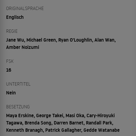
ORIGINALSPRACHE
Englisch
REGIE
Jane Wu, Michael Green, Ryan O'Loughlin, Alan Wan,
Amber Noizumi
FSK
16
UNTERTITEL
Nein
BESETZUNG
Maya Erskine, George Takei, Masi Oka, Cary-Hiroyuki
Tagawa, Brenda Song, Darren Barnet, Randall Park,
Kenneth Branagh, Patrick Gallagher, Gedde Watanabe