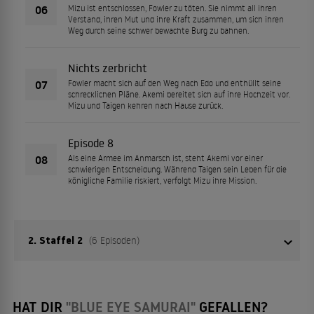
06
Mizu ist entschlossen, Fowler zu töten. Sie nimmt all ihren
Verstand, ihren Mut und ihre Kraft zusammen, um sich ihren
Weg durch seine schwer bewachte Burg zu bahnen.
Nichts zerbricht
07
Fowler macht sich auf den Weg nach Edo und enthüllt seine
schrecklichen Pläne. Akemi bereitet sich auf ihre Hochzeit vor.
Mizu und Taigen kehren nach Hause zurück.
Episode 8
08
Als eine Armee im Anmarsch ist, steht Akemi vor einer
schwierigen Entscheidung. Während Taigen sein Leben für die
königliche Familie riskiert, verfolgt Mizu ihre Mission.
2. Staffel 2
(6 Episoden)
Episode 1
HAT DIR
"BLUE EYE SAMURAI"
GEFALLEN?
01
Verfolgt von tödlichen Attentätern, setzt Mizu ihren Weg fort.