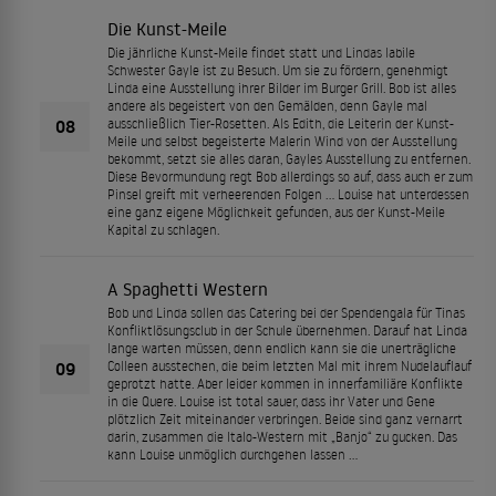
Die Kunst-Meile
Die jährliche Kunst-Meile findet statt und Lindas labile
Schwester Gayle ist zu Besuch. Um sie zu fördern, genehmigt
Linda eine Ausstellung ihrer Bilder im Burger Grill. Bob ist alles
andere als begeistert von den Gemälden, denn Gayle mal
08
ausschließlich Tier-Rosetten. Als Edith, die Leiterin der Kunst-
Meile und selbst begeisterte Malerin Wind von der Ausstellung
bekommt, setzt sie alles daran, Gayles Ausstellung zu entfernen.
Diese Bevormundung regt Bob allerdings so auf, dass auch er zum
Pinsel greift mit verheerenden Folgen … Louise hat unterdessen
eine ganz eigene Möglichkeit gefunden, aus der Kunst-Meile
Kapital zu schlagen.
A Spaghetti Western
Bob und Linda sollen das Catering bei der Spendengala für Tinas
Konfliktlösungsclub in der Schule übernehmen. Darauf hat Linda
lange warten müssen, denn endlich kann sie die unerträgliche
09
Colleen ausstechen, die beim letzten Mal mit ihrem Nudelauflauf
geprotzt hatte. Aber leider kommen in innerfamiliäre Konflikte
in die Quere. Louise ist total sauer, dass ihr Vater und Gene
plötzlich Zeit miteinander verbringen. Beide sind ganz vernarrt
darin, zusammen die Italo-Western mit „Banjo“ zu gucken. Das
kann Louise unmöglich durchgehen lassen …