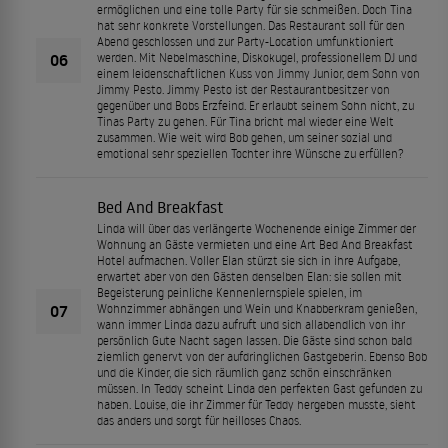
ermöglichen und eine tolle Party für sie schmeißen. Doch Tina
hat sehr konkrete Vorstellungen. Das Restaurant soll für den
Abend geschlossen und zur Party-Location umfunktioniert
06
werden. Mit Nebelmaschine, Diskokugel, professionellem DJ und
einem leidenschaftlichen Kuss von Jimmy Junior, dem Sohn von
Jimmy Pesto. Jimmy Pesto ist der Restaurantbesitzer von
gegenüber und Bobs Erzfeind. Er erlaubt seinem Sohn nicht, zu
Tinas Party zu gehen. Für Tina bricht mal wieder eine Welt
zusammen. Wie weit wird Bob gehen, um seiner sozial und
emotional sehr speziellen Tochter ihre Wünsche zu erfüllen?
Bed And Breakfast
Linda will über das verlängerte Wochenende einige Zimmer der
Wohnung an Gäste vermieten und eine Art Bed And Breakfast
Hotel aufmachen. Voller Elan stürzt sie sich in ihre Aufgabe,
erwartet aber von den Gästen denselben Elan: sie sollen mit
Begeisterung peinliche Kennenlernspiele spielen, im
07
Wohnzimmer abhängen und Wein und Knabberkram genießen,
wann immer Linda dazu aufruft und sich allabendlich von ihr
persönlich Gute Nacht sagen lassen. Die Gäste sind schon bald
ziemlich genervt von der aufdringlichen Gastgeberin. Ebenso Bob
und die Kinder, die sich räumlich ganz schön einschränken
müssen. In Teddy scheint Linda den perfekten Gast gefunden zu
haben. Louise, die ihr Zimmer für Teddy hergeben musste, sieht
das anders und sorgt für heilloses Chaos.