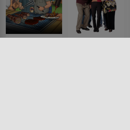
King of the Hill
Alle lieben Raymond
SERIE • ANIMATION, KOMÖDIEN,
SERIE • KOMÖDIEN
DRAMA, KINDER & FAMILIE
1996 - 2004 • 23 MIN.
1997 - 2026
Lesermeinung
Lesermeinung