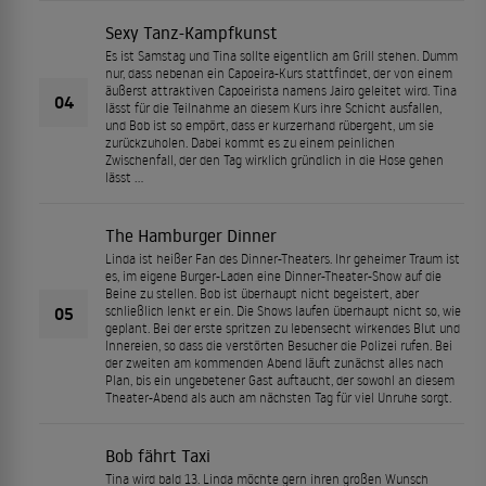
Sexy Tanz-Kampfkunst
Es ist Samstag und Tina sollte eigentlich am Grill stehen. Dumm
nur, dass nebenan ein Capoeira-Kurs stattfindet, der von einem
äußerst attraktiven Capoeirista namens Jairo geleitet wird. Tina
04
lässt für die Teilnahme an diesem Kurs ihre Schicht ausfallen,
und Bob ist so empört, dass er kurzerhand rübergeht, um sie
zurückzuholen. Dabei kommt es zu einem peinlichen
Zwischenfall, der den Tag wirklich gründlich in die Hose gehen
lässt …
The Hamburger Dinner
Linda ist heißer Fan des Dinner-Theaters. Ihr geheimer Traum ist
es, im eigene Burger-Laden eine Dinner-Theater-Show auf die
Beine zu stellen. Bob ist überhaupt nicht begeistert, aber
05
schließlich lenkt er ein. Die Shows laufen überhaupt nicht so, wie
geplant. Bei der erste spritzen zu lebensecht wirkendes Blut und
Innereien, so dass die verstörten Besucher die Polizei rufen. Bei
der zweiten am kommenden Abend läuft zunächst alles nach
Plan, bis ein ungebetener Gast auftaucht, der sowohl an diesem
Theater-Abend als auch am nächsten Tag für viel Unruhe sorgt.
Bob fährt Taxi
Tina wird bald 13. Linda möchte gern ihren großen Wunsch