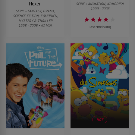
Hexen
SERIE • ANIMATION, KOMÖDIEN
1999 - 2026
SERIE • FANTASY, DRAMA,
SCIENCE-FICTION, KOMÖDIEN,
MYSTERY & THRILLER
1998 - 2005 • 41 MIN.
Lesermeinung
HOT