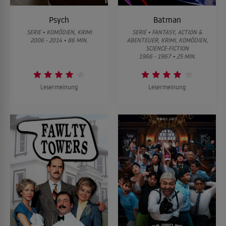
Psych
Batman
SERIE • KOMÖDIEN, KRIMI
SERIE • FANTASY, ACTION &
2006 - 2014 • 86 MIN.
ABENTEUER, KRIMI, KOMÖDIEN,
SCIENCE-FICTION
1966 - 1967 • 25 MIN.
Lesermeinung
Lesermeinung