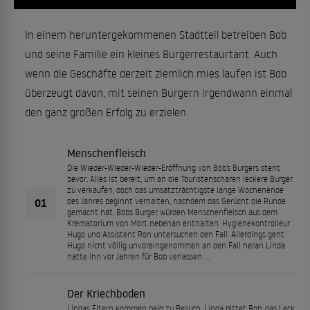
In einem heruntergekommenen Stadtteil betreiben Bob
und seine Familie ein kleines Burgerrestaurtant. Auch
wenn die Geschäfte derzeit ziemlich mies laufen ist Bob
überzeugt davon, mit seinen Burgern irgendwann einmal
den ganz großen Erfolg zu erzielen.
Menschenfleisch
Die Wieder-Wieder-Wieder-Eröffnung von Bob’s Burgers steht
bevor. Alles ist bereit, um an die Touristenscharen leckere Burger
zu verkaufen, doch das umsatzträchtigste lange Wochenende
01
des Jahres beginnt verhalten, nachdem das Gerücht die Runde
gemacht hat, Bobs Burger würden Menschenfleisch aus dem
Krematorium von Mort nebenan enthalten. Hygienekontrolleur
Hugo und Assistent Ron untersuchen den Fall. Allerdings geht
Hugo nicht völlig unvoreingenommen an den Fall heran Linda
hatte ihn vor Jahren für Bob verlassen …
Der Kriechboden
Lindas Eltern kommen bald zu Besuch. Linda bittet Bob, das Leck