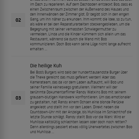
im Dach zu reparieren. Auf dem Dachboden entdeckt Bob, dass es
einen Zwischenraum zwischen der Außenwand des Hauses und
den Innenwänden der Zimmer gibt. Er begibt sich in den engen
02
Gang, um ihn näher zu erkunden. Ihm kommt die Idee, so zu tun,
als wäre er bei den Reparaturarbeiten steckengeblieben, um die
Begegnung mit seiner verhassten Schwiegermutter zu
vermeiden. Linda und die Kinder kümmern sich allein um das
Restaurant, während sie durch die Wand mit Bob
kommunizieren. Doch Bob kann seine Lüge nicht lange aufrecht
erhalten …
Die heilige Kuh
Bei Bob’s Burgers wird bald der hunderttausendste Burger über
die Theke gereicht das muss gefeiert werden! Aber das
Kamerateam, das da vor dem Laden auftaucht, will Bob und
seiner Familie keineswegs gratulieren. Vielmehr will der
berühmte Dokumentarfilmer Randy Watkins Bob mit seinem
03
grausam-blutigen Handwerk konfrontieren. Um das emotionaler
zu gestalten, hat Randy einem Ochsen eine blonde Perücke
angeklebt und stellt ihn vor den Laden. Direkt neben die
Countdown-Uhr mit der Anzeige, bis Muhlissa im Schlachthof die
letzte Stunde schlägt. Randy stellt Bob vor die Wahl: Wird er
Muhlissa kaltblütig schlachten lassen oder doch noch retten?
Dann allerdings passiert etwas völlig Unerwartetes zwischen Bob
und Muhlissa …