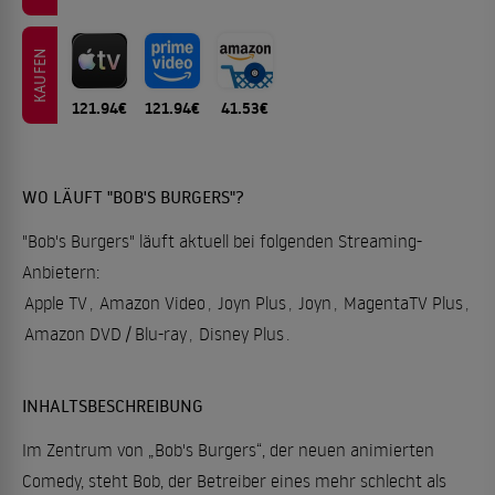
KAUFEN
121.94€
121.94€
41.53€
WO LÄUFT "BOB'S BURGERS"?
"Bob's Burgers" läuft aktuell bei folgenden Streaming-
Anbietern:
Apple TV
,
Amazon Video
,
Joyn Plus
,
Joyn
,
MagentaTV Plus
,
Amazon DVD / Blu-ray
,
Disney Plus
.
INHALTSBESCHREIBUNG
Im Zentrum von „Bob's Burgers“, der neuen animierten
Comedy, steht Bob, der Betreiber eines mehr schlecht als