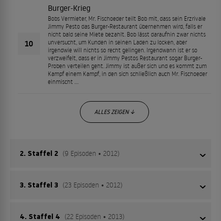
Burger-Krieg
Bobs Vermieter, Mr. Fischoeder teilt Bob mit, dass sein Erzrivale
Jimmy Pesto das Burger-Restaurant übernehmen wird, falls er
nicht bald seine Miete bezahlt. Bob lässt daraufhin zwar nichts
10
unversucht, um Kunden in seinen Laden zu locken, aber
irgendwie will nichts so recht gelingen. Irgendwann ist er so
verzweifelt, dass er in Jimmy Pestos Restaurant sogar Burger-
Proben verteilen geht. Jimmy ist außer sich und es kommt zum
Kampf einem Kampf, in den sich schließlich auch Mr. Fischoeder
einmischt …
ALLES ZEIGEN ↓
2. Staffel 2
(9 Episoden • 2012)
3. Staffel 3
(23 Episoden • 2012)
Auch in der zweiten Staffel versucht Bob mit seinen
Burgern über die Runden zu kommen und wird dabei
immer wieder von der eigenen Familie tatkräftig
4. Staffel 4
(22 Episoden • 2013)
Auch in der dritten Staffel versucht Bob mit seinen