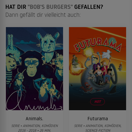
HAT DIR
"BOB'S BURGERS"
GEFALLEN?
Dann gefällt dir vielleicht auch:
HOT
Animals.
Futurama
SERIE • ANIMATION, KOMÖDIEN
SERIE • ANIMATION, KOMÖDIEN,
2016 - 2018 • 26 MIN.
SCIENCE-FICTION