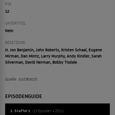
FSK
12
UNTERTITEL
Nein
BESETZUNG
H. Jon Benjamin, John Roberts, Kristen Schaal, Eugene
Mirman, Dan Mintz, Larry Murphy, Andy Kindler, Sarah
Silverman, David Herman, Bobby Tisdale
Quelle: JustWatch
EPISODENGUIDE
1. Staffel 1
(13 Episoden • 2011)