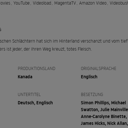
Movies
,
YouTube
,
Videoload
,
MagentaTV
,
Amazon Video
,
Videobus
G
ischen Schlächtern hat sich im Hinterland verschanzt und vom tief
ist jeder, der ihren Weg kreuzt, totes Fleisch.
PRODUKTIONSLAND
ORIGINALSPRACHE
Kanada
Englisch
UNTERTITEL
BESETZUNG
Deutsch, Englisch
Simon Phillips, Michael
Swatton, Julie Mainville
Anne-Carolyne Binette,
James Hicks, Nick Allan