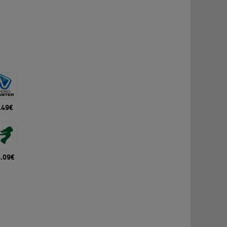
.49€
6.09€