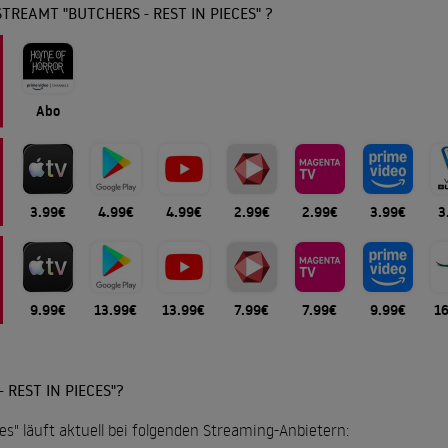
TREAMT "BUTCHERS - REST IN PIECES" ?
Abo
3.99€
4.99€
4.99€
2.99€
2.99€
3.99€
3
9.99€
13.99€
13.99€
7.99€
7.99€
9.99€
1
 REST IN PIECES"?
ces" läuft aktuell bei folgenden Streaming-Anbietern: