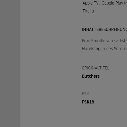
Apple TV
,
Google Play 
Thalia
.
INHALTSBESCHREIBUN
Eine Familie von sadist
Hundstagen des Sommers 
ORIGINALTITEL
Butchers
FSK
FSK18