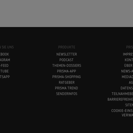
 SIE UNS
PRODUKTE
PRI
EBOOK
NEWSLETTER
IMPRE
TAGRAM
PODCAST
KONT
-FEED
THEMEN-DOSSIERS
ÜBER
UTUBE
PRISMA-APP
NEWS-A
TSAPP
PRISMA-SHOPPING
MEDIA
RATGEBER
AG
PRISMA TREND
DATENS
SENDERINFOS
TEILNAHMEB
BARRIEREFREIH
SITE
COOKIE-EIN
VERWA