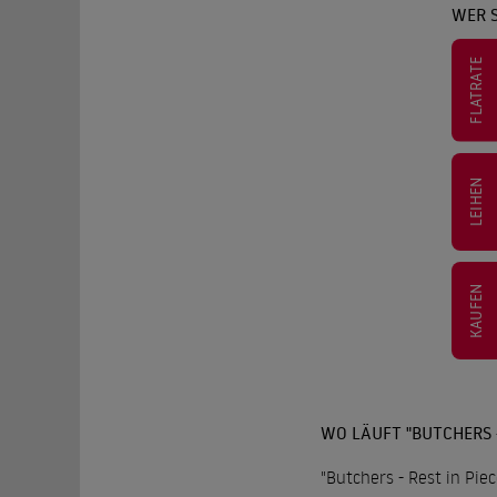
WER S
FLATRATE
LEIHEN
KAUFEN
WO LÄUFT "BUTCHERS -
"Butchers - Rest in Pie