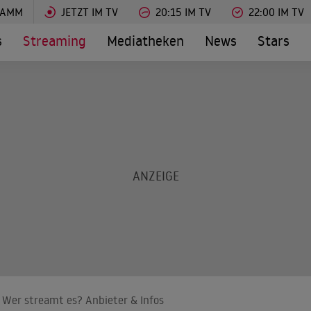
RAMM
JETZT IM TV
20:15 IM TV
22:00 IM TV
s
Streaming
Mediatheken
News
Stars
: Wer streamt es? Anbieter & Infos