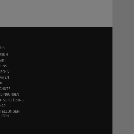
SMA
SSUM
AKT
 UNS
RCHIV
DATEN
B
CHUTZ
EDINGUNGEN
EITSERKLÄRUNG
MAP
STELLUNGEN
LTEN