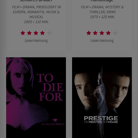
FILM • DRAMA, PRODUZIERT IN
FILM • DRAMA, MYSTERY &
EUROPA, ROMANTIK, MUSIK &
THRILLER, KRIMI
MUSICAL
1975 • 125 MIN.
1995 • 132 MIN.
Lesermeinung
Lesermeinung