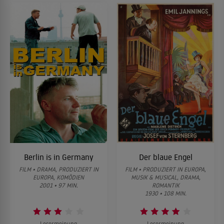
Berlin is in Germany
Der blaue Engel
FILM • DRAMA, PRODUZIERT IN
FILM • PRODUZIERT IN EUROPA,
EUROPA, KOMÖDIEN
MUSIK & MUSICAL, DRAMA,
2001 • 97 MIN.
ROMANTIK
1930 • 108 MIN.
Lesermeinung
Lesermeinung