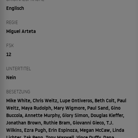
Englisch
REGIE
Miguel Arteta
FSK
12
UNTERTITEL
Nein
BESETZUNG
Mike White, Chris Weitz, Lupe Ontiveros, Beth Colt, Paul
Weitz, Maya Rudolph, Mary Wigmore, Paul Sand, Gino
Buccola, Annette Murphy, Glory Simon, Douglas Kieffer,
Jonathan Brown, Ruthie Bram, Giovanni Gieco, T.J.
Wilkins, Ezra Pugh, Erin Espinoza, Megan McCaw, Linda
Lichter, Zak Penn, Tony Maxwell, Vince Duffy, Dana