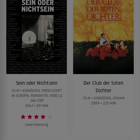
Sein oder Nichtsein
Der Club der toten
Dichter
FILM • KOMÖDIEN, PRODUZIERT
IN EUROPA, ROMANTIK, KRIEG &
FILM • KOMÖDIEN, DRAMA
MILITÄR
1989 • 129 MIN.
1942 • 99 MIN.
Lesermeinung