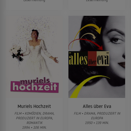
Muriels Hochzeit
Alles über Eva
FILM • KOMÖDIEN, DRAMA,
FILM • DRAMA, PRODUZIERT IN
PRODUZIERT IN EUROPA,
EUROPA
ROMANTIK
1950 • 139 MIN.
1994 • 106 MIN.