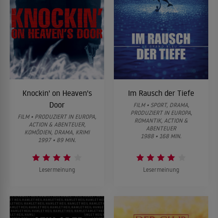
Knockin' on Heaven's
Im Rausch der Tiefe
Door
FILM • SPORT, DRAMA,
PRODUZIERT IN EUROPA,
FILM • PRODUZIERT IN EUROPA,
ROMANTIK, ACTION &
ACTION & ABENTEUER,
ABENTEUER
KOMÖDIEN, DRAMA, KRIMI
1988 • 168 MIN.
1997 • 89 MIN.
Lesermeinung
Lesermeinung