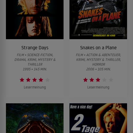
Strange Days
Snakes on a Plane
FILM • SCIENCE-FICTION,
FILM • ACTION & ABENTEUER,
DRAMA, KRIMI, MYSTERY &
KRIMI, MYSTERY & THRILLER,
THRILLER
HORROR
1995 • 145 MIN.
2006 • 105 MIN.
Lesermeinung
Lesermeinung