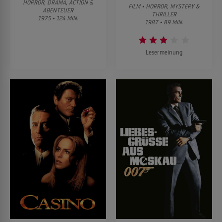
HORROR, DRAMA, ACTION &
FILM • HORROR, MYSTERY &
ABENTEUER
THRILLER
1975 • 124 MIN.
1987 • 89 MIN.
Lesermeinung