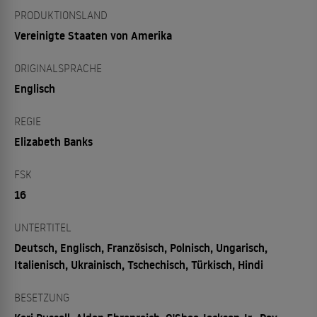
PRODUKTIONSLAND
Vereinigte Staaten von Amerika
ORIGINALSPRACHE
Englisch
REGIE
Elizabeth Banks
FSK
16
UNTERTITEL
Deutsch, Englisch, Französisch, Polnisch, Ungarisch,
Italienisch, Ukrainisch, Tschechisch, Türkisch, Hindi
BESETZUNG