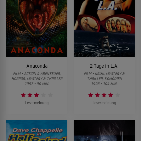
Anaconda
2 Tage in L.A.
FILM • ACTION & ABENTEUER,
FILM • KRIMI, MYSTERY &
HORROR, MYSTERY & THRILLER
THRILLER, KOMÖDIEN
1997 • 90 MIN.
1996 • 104 MIN.
Lesermeinung
Lesermeinung