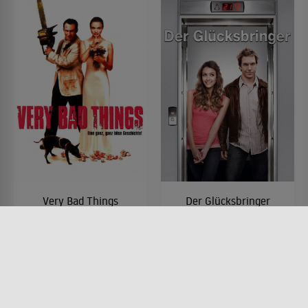
Very Bad Things
Der Glücksbringer
FILM • KOMÖDIEN, KRIMI,
FILM • KOMÖDIEN, ROMANTIK
MYSTERY & THRILLER
2007 • 101 MIN.
1998 • 100 MIN.
Lesermeinung
Lesermeinung