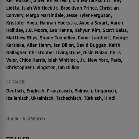
Keri Russell, Alden Ehrenreich, O'Shea Jackson Jr., Ray
Liotta, Isiah Whitlock Jr., Brooklynn Prince, Christian
Convery, Margo Martindale, Jesse Tyler Ferguson,
Kristofer Hivju, Hannah Hoekstra, Ayoola Smart, Aaron
Holliday, J.B. Moore, Leo Hanna, Kahyun Kim, Scott Seiss,
Matthew Rhys, Shane Connellan, Conor Lambert, George
Kerslake, Allan Henry, Ian Dillon, David Duggan, Keith
Gallagher, Christopher Livingstone, Oisín Nolan, Chris
Valor, Chloe Harris, Isiah Whitlock, Jr., New York, Paris,
Christopher Livingston, Ian Dillion
SPRACHE
Deutsch, Englisch, Französisch, Polnisch, Ungarisch,
Italienisch, Ukrainisch, Tschechisch, Türkisch, Hindi
Quelle: JustWatch