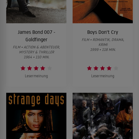
James Bond 007 -
Boys Don't Cry
Goldfinger
FILM • ROMANTIK, DRAMA,
KRIMI
FILM • ACTION & ABENTEUER,
1999 • 118 MIN.
MYSTERY & THRILLER
1964 • 110 MIN.
Lesermeinung
Lesermeinung