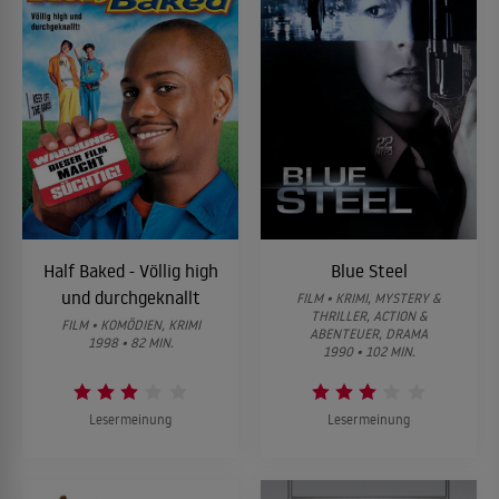
Half Baked - Völlig high
Blue Steel
und durchgeknallt
FILM • KRIMI, MYSTERY &
THRILLER, ACTION &
FILM • KOMÖDIEN, KRIMI
ABENTEUER, DRAMA
1998 • 82 MIN.
1990 • 102 MIN.
Lesermeinung
Lesermeinung