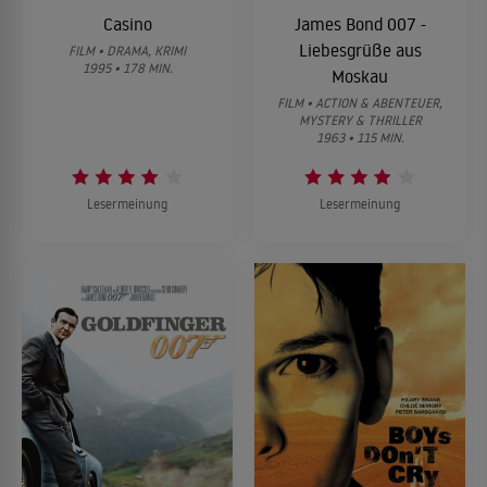
Casino
James Bond 007 -
Liebesgrüße aus
FILM • DRAMA, KRIMI
1995 • 178 MIN.
Moskau
FILM • ACTION & ABENTEUER,
MYSTERY & THRILLER
1963 • 115 MIN.
Lesermeinung
Lesermeinung