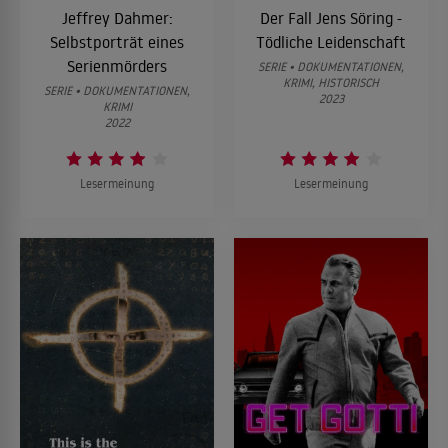
Jeffrey Dahmer:
Der Fall Jens Söring -
Selbstporträt eines
Tödliche Leidenschaft
Serienmörders
SERIE • DOKUMENTATIONEN,
KRIMI, HISTORISCH
SERIE • DOKUMENTATIONEN,
2023
KRIMI
2022
Lesermeinung
Lesermeinung