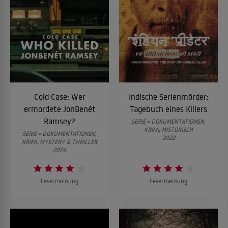
Cold Case: Wer
Indische Serienmörder:
ermordete JonBenét
Tagebuch eines Killers
Ramsey?
SERIE • DOKUMENTATIONEN,
KRIMI, HISTORISCH
SERIE • DOKUMENTATIONEN,
2022
KRIMI, MYSTERY & THRILLER
2024
Lesermeinung
Lesermeinung