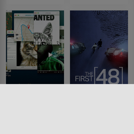
Don’t F**k With Cats:
The First 48 - Am
Die Jagd nach einem
Tatort mit den US-
Internet-Killer
Ermittlern
SERIE • DOKUMENTATIONEN,
SERIE • REALITY TV, KRIMI,
KRIMI
DRAMA, DOKUMENTATIONEN