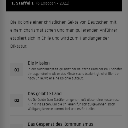
1. Staffel 1
(6 Episoden • 2021)
Die Kolonie einer christlichen Sekte von Deutschen mit
einem charismatischen und manipulierenden Anführer
etabliert sich in Chile und wird zum Handlanger der
Diktatur.
Die Mission
01
In der Nachkriegszeit gründet der deutsche Prediger Paul Schäfer
ein Jugendheim. Als er des Missbrauchs bezichtigt wird, flieht er
nach Chile, wo er eine Kolonie aufbaut.
Das gelobte Land
02
Als Gerüchte über Schäfer umgehen, ruft dieser eine kostenlose
Klinik ins Leben, um die Chilenen für sich zu gewinnen. Doch
Wolfgang Kneese kommt frei und erzählt alles.
Das Gespenst des Kommunismus