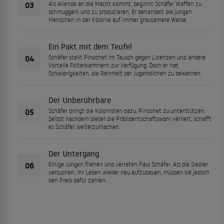
03
Als Allende an die Macht kommt, beginnt Schäfer Waffen zu
schmuggeln und zu produzieren. Er behandelt die jungen
Menschen in der Kolonie auf immer grausamere Weise.
Ein Pakt mit dem Teufel
04
Schäfer stellt Pinochet im Tausch gegen Lizenzen und andere
Vorteile Folterkammern zur Verfügung. Doch er hat
Schwierigkeiten, die Reinheit der Jugendlichen zu bewahren.
Der Unberührbare
05
Schäfer bringt die Kolonisten dazu, Pinochet zu unterstützen.
Selbst nachdem dieser die Präsidentschaftswahl verliert, schafft
es Schäfer, weiterzumachen.
Der Untergang
06
Einige Jungen fliehen und verraten Paul Schäfer. Als die Siedler
versuchen, ihr Leben wieder neu aufzubauen, müssen sie jedoch
den Preis dafür zahlen.