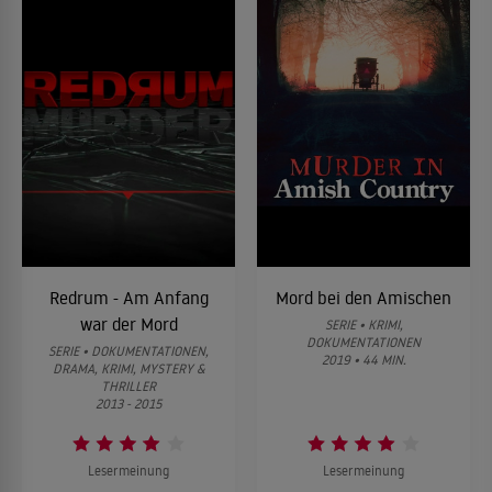
Redrum - Am Anfang
Mord bei den Amischen
war der Mord
SERIE • KRIMI,
DOKUMENTATIONEN
SERIE • DOKUMENTATIONEN,
2019 • 44 MIN.
DRAMA, KRIMI, MYSTERY &
THRILLER
2013 - 2015
Lesermeinung
Lesermeinung