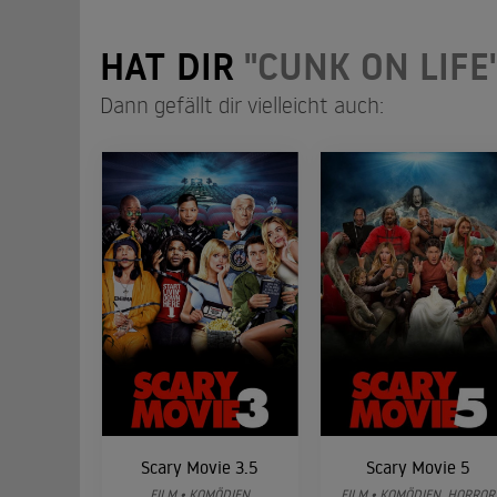
HAT DIR
"CUNK ON LIFE
Dann gefällt dir vielleicht auch:
Scary Movie 3.5
Scary Movie 5
FILM • KOMÖDIEN
FILM • KOMÖDIEN, HORROR