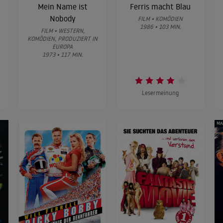
Mein Name ist
Ferris macht Blau
Nobody
FILM • KOMÖDIEN
1986 • 103 MIN.
FILM • WESTERN,
KOMÖDIEN, PRODUZIERT IN
EUROPA
1973 • 117 MIN.
Lesermeinung