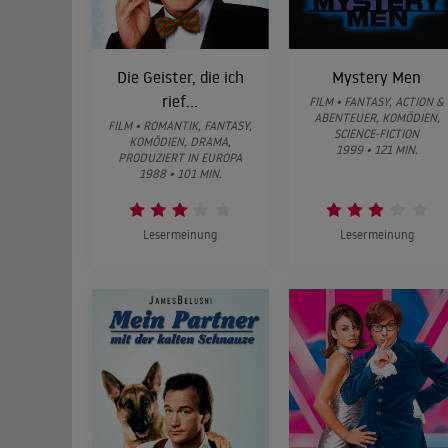
Die Geister, die ich
Mystery Men
rief...
FILM • FANTASY, ACTION &
ABENTEUER, KOMÖDIEN,
FILM • ROMANTIK, FANTASY,
SCIENCE-FICTION
KOMÖDIEN, DRAMA,
1999 • 121 MIN.
PRODUZIERT IN EUROPA
1988 • 101 MIN.
Lesermeinung
Lesermeinung