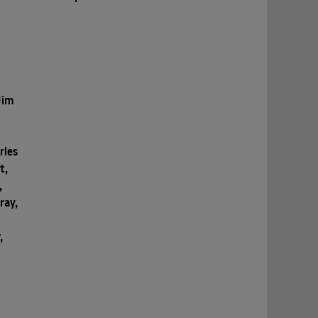
Jim
rles
t,
,
ray,
,