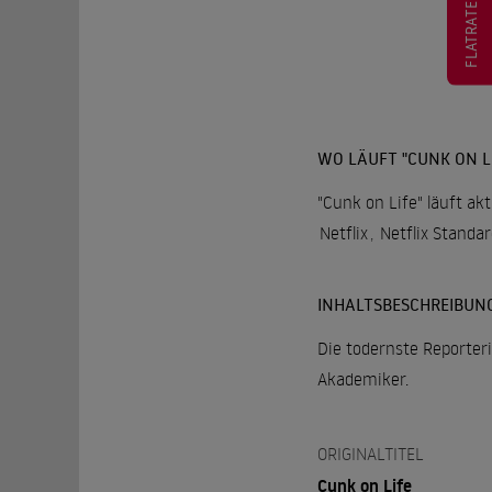
FLATRATE
WO LÄUFT "CUNK ON LI
"Cunk on Life" läuft ak
Netflix
,
Netflix Standa
INHALTSBESCHREIBUN
Die todernste Reporter
Akademiker.
ORIGINALTITEL
Cunk on Life