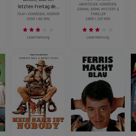
ABENTEUER, KOMÖDIEN,
letzten Freitag den
DRAMA, KRIMI, MYSTERY &
13. getan habe
FILM • KOMÖDIEN, HORROR
THRILLER
2000 • 86 MIN.
1968 • 105 MIN.
Lesermeinung
Lesermeinung