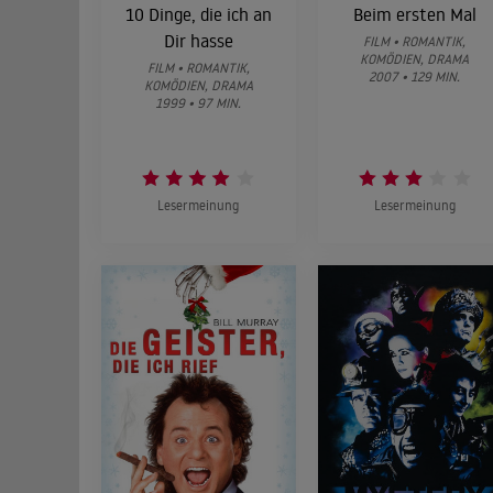
10 Dinge, die ich an
Beim ersten Mal
Dir hasse
FILM • ROMANTIK,
KOMÖDIEN, DRAMA
FILM • ROMANTIK,
2007 • 129 MIN.
KOMÖDIEN, DRAMA
1999 • 97 MIN.
Lesermeinung
Lesermeinung