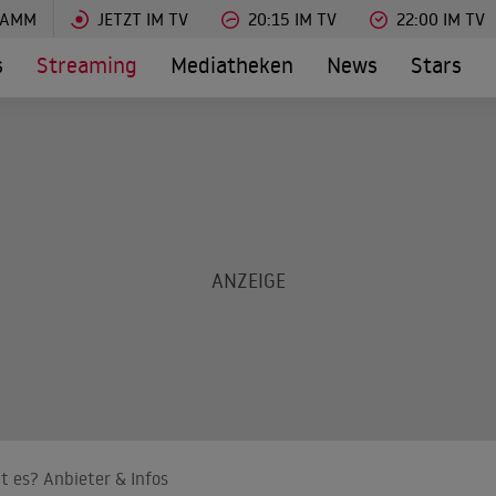
RAMM
JETZT IM TV
20:15 IM TV
22:00 IM TV
s
Streaming
Mediatheken
News
Stars
t es? Anbieter & Infos