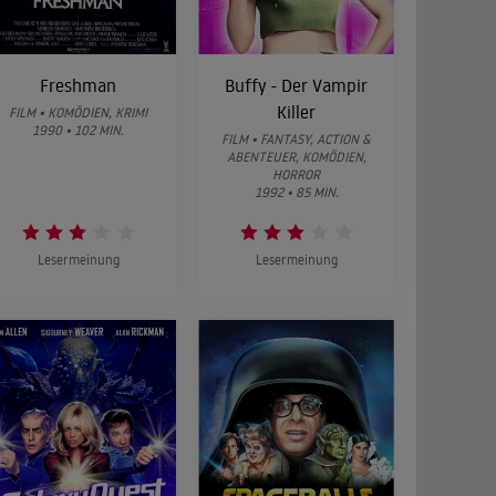
Freshman
Buffy - Der Vampir
Killer
FILM • KOMÖDIEN, KRIMI
1990 • 102 MIN.
FILM • FANTASY, ACTION &
ABENTEUER, KOMÖDIEN,
HORROR
1992 • 85 MIN.
Lesermeinung
Lesermeinung