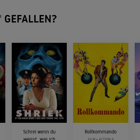
"
GEFALLEN?
Schrei wenn du
Rollkommando
weisst, was ich
FILM • ACTION &