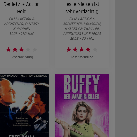
Der letzte Action
Leslie Nielsen ist
Held
sehr verdächtig
FILM • ACTION &
FILM • ACTION &
ABENTEUER, FANTASY,
ABENTEUER, KOMÖDIEN,
KOMÖDIEN
MYSTERY & THRILLER,
1993 • 130 MIN.
PRODUZIERT IN EUROPA
1998 • 87 MIN.
Lesermeinung
Lesermeinung