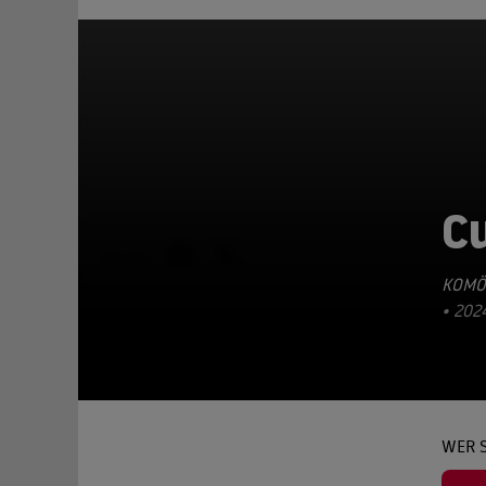
Cu
TEILEN
KOMÖ
2024
WER S