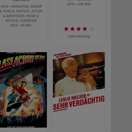
1974 • 106 MIN.
FILM • ANIMATION, KINDER
& FAMILIE, FANTASY, ACTION
& ABENTEUER, MUSIK &
MUSICAL, KOMÖDIEN
2025 • 95 MIN.
Lesermeinung