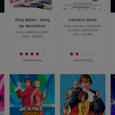
Ricky Bobby - König
Fantastic Movie
der Rennfahrer
FILM • FANTASY, KOMÖDIEN,
ACTION & ABENTEUER
FILM • KOMÖDIEN, SPORT
2007 • 85 MIN.
2006 • 108 MIN.
Lesermeinung
Lesermeinung