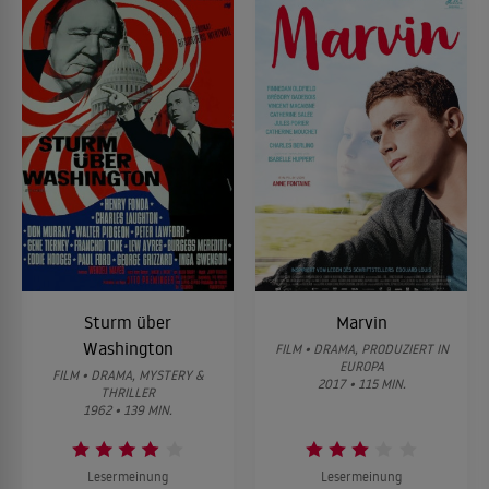
Sturm über
Marvin
Washington
FILM • DRAMA, PRODUZIERT IN
EUROPA
FILM • DRAMA, MYSTERY &
2017 • 115 MIN.
THRILLER
1962 • 139 MIN.
Lesermeinung
Lesermeinung