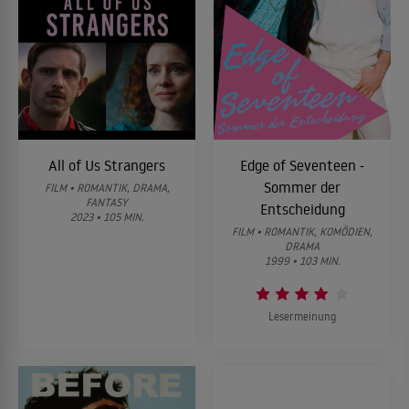
All of Us Strangers
Edge of Seventeen -
Sommer der
FILM • ROMANTIK, DRAMA,
FANTASY
Entscheidung
2023 • 105 MIN.
FILM • ROMANTIK, KOMÖDIEN,
DRAMA
1999 • 103 MIN.
Lesermeinung