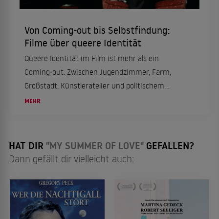
Von Coming-out bis Selbstfindung:
Filme über queere Identität
Queere Identität im Film ist mehr als ein
Coming-out. Zwischen Jugendzimmer, Farm,
Großstadt, Künstleratelier und politischem
Umfeld zeigen diese Filme, wie unterschiedlich
MEHR
queere Selbstfindung erzählt werden kann.
Einige Titel wurden zu Klassikern, andere
erweiterten den Blick auf Herkunft, Religion,
HAT DIR
"MY SUMMER OF LOVE"
GEFALLEN?
Klasse oder Geschlecht.
Dann gefällt dir vielleicht auch: