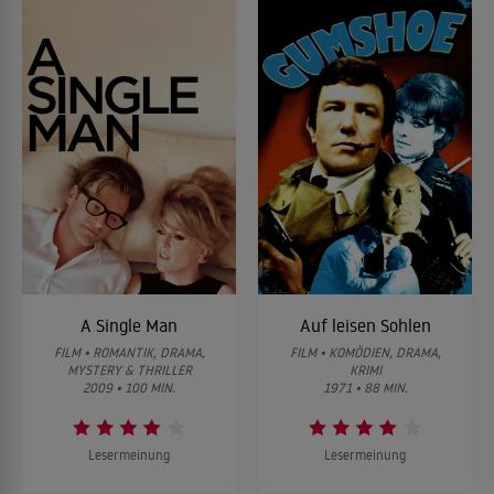
A Single Man
Auf leisen Sohlen
FILM • ROMANTIK, DRAMA,
FILM • KOMÖDIEN, DRAMA,
MYSTERY & THRILLER
KRIMI
2009 • 100 MIN.
1971 • 88 MIN.
Lesermeinung
Lesermeinung