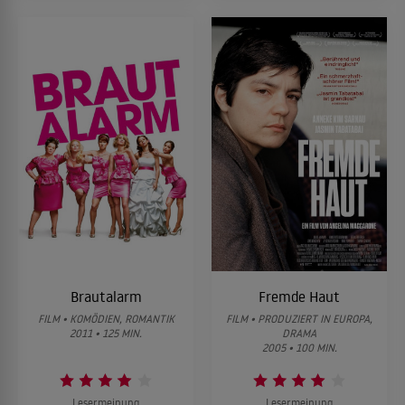
Brautalarm
Fremde Haut
FILM • KOMÖDIEN, ROMANTIK
FILM • PRODUZIERT IN EUROPA,
2011 • 125 MIN.
DRAMA
2005 • 100 MIN.
Lesermeinung
Lesermeinung