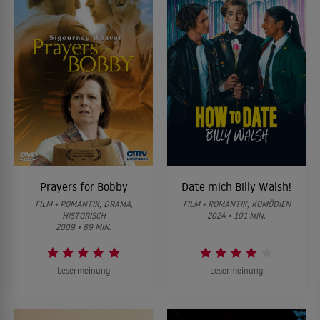
Prayers for Bobby
Date mich Billy Walsh!
FILM • ROMANTIK, DRAMA,
FILM • ROMANTIK, KOMÖDIEN
HISTORISCH
2024 • 101 MIN.
2009 • 89 MIN.
Lesermeinung
Lesermeinung