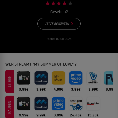
Gesehen?
JETZT BEWERTEN
Stand:
07.08.2026
WER STREAMT "MY SUMMER OF LOVE" ?
LEIHEN
3.99€
3.99€
4.99€
3.99€
3.99€
3.99€
KAUFEN
9.99€
9.99€
3.99€
24.43€
15.23€