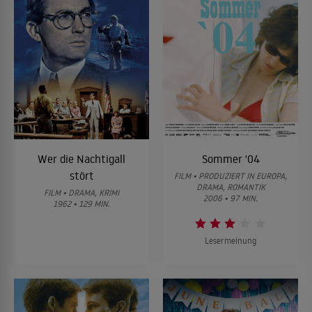
Wer die Nachtigall
Sommer '04
stört
FILM • PRODUZIERT IN EUROPA,
DRAMA, ROMANTIK
FILM • DRAMA, KRIMI
2006 • 97 MIN.
1962 • 129 MIN.
Lesermeinung