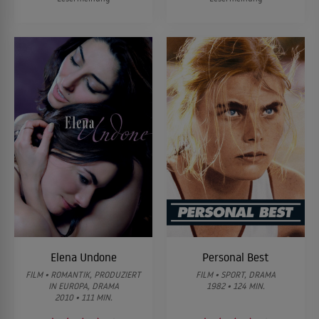
Elena Undone
Personal Best
FILM • ROMANTIK, PRODUZIERT
FILM • SPORT, DRAMA
IN EUROPA, DRAMA
1982 • 124 MIN.
2010 • 111 MIN.