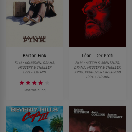
Barton Fink
Léon - Der Profi
FILM • KOMÖDIEN, DRAMA,
FILM • ACTION & ABENTEUER,
MYSTERY & THRILLER
DRAMA, MYSTERY & THRILLER,
1991 • 116 MIN.
KRIMI, PRODUZIERT IN EUROPA
1994 • 110 MIN.
Lesermeinung