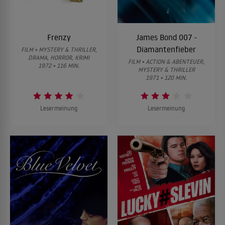
Frenzy
James Bond 007 -
Diamantenfieber
FILM • MYSTERY & THRILLER,
DRAMA, HORROR, KRIMI
FILM • ACTION & ABENTEUER,
1972 • 116 MIN.
MYSTERY & THRILLER
1971 • 120 MIN.
Lesermeinung
Lesermeinung