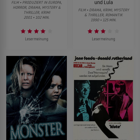
und Lula
FILM • PRODUZIERT IN EUROPA,
HORROR, DRAMA, MYSTERY &
FILM • DRAMA, KRIMI, MYSTERY
THRILLER, KRIMI
& THRILLER, ROMANTIK
2001 • 102 MIN.
1990 • 125 MIN.
Lesermeinung
Lesermeinung