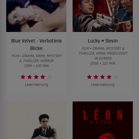
Blue Velvet - Verbotene
Lucky # Slevin
Blicke
FILM • DRAMA, MYSTERY &
THRILLER, KRIMI, PRODUZIERT
FILM • DRAMA, KRIMI, MYSTERY
IN EUROPA
& THRILLER, HORROR
2006 • 110 MIN.
1986 • 120 MIN.
Lesermeinung
Lesermeinung