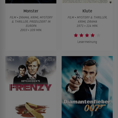
Monster
Klute
FILM • DRAMA, KRIMI, MYSTERY
FILM • MYSTERY & THRILLER,
& THRILLER, PRODUZIERT IN
KRIMI, DRAMA
EUROPA
1971 • 114 MIN.
2003 • 109 MIN.
Lesermeinung