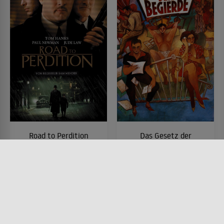
Road to Perdition
Das Gesetz der
Begierde
FILM • DRAMA, KRIMI, MYSTERY
& THRILLER
FILM • KOMÖDIEN, DRAMA,
2002 • 117 MIN.
MYSTERY & THRILLER,
PRODUZIERT IN EUROPA
1987 • 102 MIN.
Lesermeinung
Lesermeinung