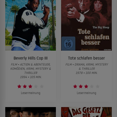
Beverly Hills Cop III
Tote schlafen besser
FILM • ACTION & ABENTEUER,
FILM • DRAMA, KRIMI, MYSTERY
KOMÖDIEN, KRIMI, MYSTERY &
& THRILLER
THRILLER
1978 • 100 MIN.
1994 • 105 MIN.
Lesermeinung
Lesermeinung