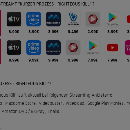
TREAMT "KURZER PROZESS - RIGHTEOUS KILL" ?
3.99€
3.99€
3.99€
3.49€
2.99€
3.99€
3
9.99€
9.99€
9.99€
9.99€
7.99€
7.99€
9
ZESS - RIGHTEOUS KILL"?
eous Kill" läuft aktuell bei folgenden Streaming-Anbietern:
o
,
Maxdome Store
,
Videobuster
,
Videoload
,
Google Play Movies
,
Y
Amazon DVD / Blu-ray
,
Thalia
.