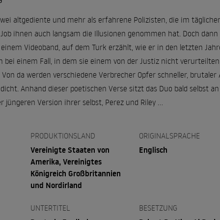
G
zwei altgediente und mehr als erfahrene Polizisten, die im täglic
Job ihnen auch langsam die Illusionen genommen hat. Doch dann s
r einem Videoband, auf dem Turk erzählt, wie er in den letzten Ja
 bei einem Fall, in dem sie einem von der Justiz nicht verurteilt
Von da werden verschiedene Verbrecher Opfer schneller, brutaler 
edicht. Anhand dieser poetischen Verse sitzt das Duo bald selbst 
 jüngeren Version ihrer selbst, Perez und Riley …
PRODUKTIONSLAND
ORIGINALSPRACHE
Vereinigte Staaten von
Englisch
Amerika, Vereinigtes
Königreich Großbritannien
und Nordirland
UNTERTITEL
BESETZUNG