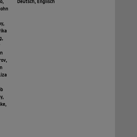
o,
Deutsch, Englisch
John
y,
rika
g,
y
an
rov,
hn
Liza
ob
y,
ake,
,