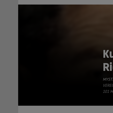
Ku
Ri
TEILEN
MYSTE
VEREI
01 M