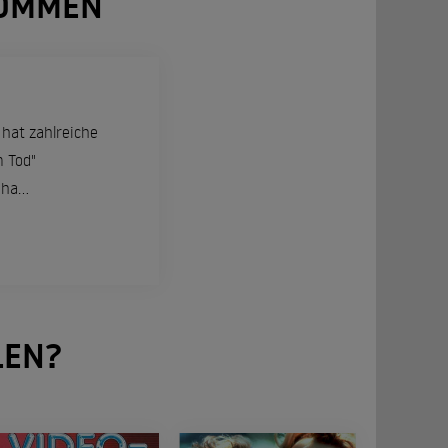
NOMMEN
 hat zahlreiche
m Tod"
ha...
LEN?