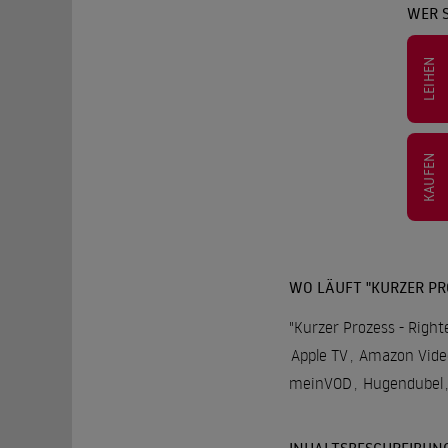
WER S
LEIHEN
KAUFEN
WO LÄUFT "KURZER PRO
"Kurzer Prozess - Right
Apple TV
,
Amazon Vide
meinVOD
,
Hugendubel
,