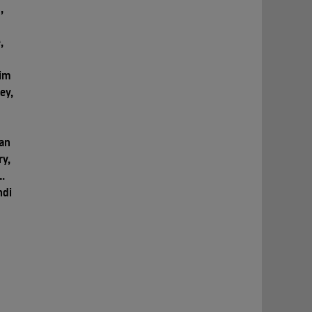
,
,
Kim
ey,
ian
ry,
.
ndi