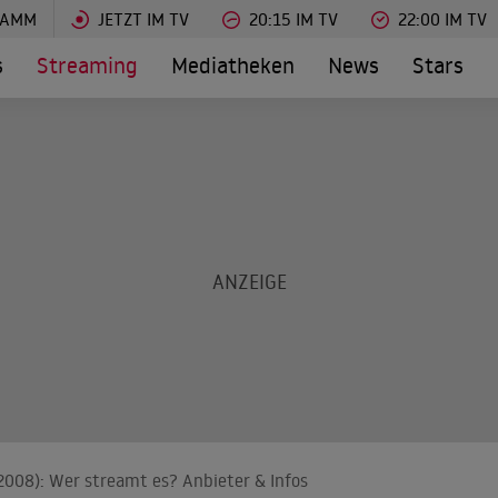
RAMM
JETZT IM TV
20:15 IM TV
22:00 IM TV
s
Streaming
Mediatheken
News
Stars
(2008): Wer streamt es? Anbieter & Infos