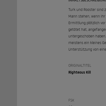
INHALTSBESCHREIBUN
Turk und Rooster sind 
Mann stehen, wenn ihr 
Ermittlung plötzlich vo
getötet hat, angefangen
untergeschoben haben. 
meistens ein kleines G
Unterstützung von einer
ORIGINALTITEL
Righteous Kill
FSK