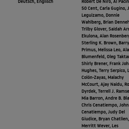
Deutsch, Englisch
Robert De Niro, Al Pacin
50 Cent, Carla Gugino, 
Leguizamo, Donnie
Wahlberg, Brian Denneh
Trilby Glover, Saidah Ar
Ekulona, Alan Rosenber
Sterling K. Brown, Barr
Primus, Melissa Leo, Al
Blumenfeld, Oleg Takta
Shirly Brener, Frank Jo
Hughes, Terry Serpico, 
Colón-Zayas, Malachy
McCourt, Ajay Naidu, R
Dyrdek, Terrell J. Ramse
Mia Barron, Andre B. Bl
Chris Cenatiempo, John
Cenatiempo, Judy Del
Giudice, Bryan Chatlien
Merritt Wever, Les