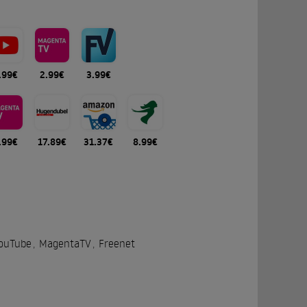
.99€
2.99€
3.99€
.99€
17.89€
31.37€
8.99€
ouTube
,
MagentaTV
,
Freenet