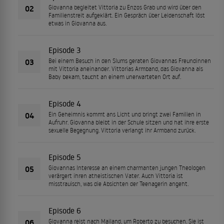
02
Giovanna begleitet Vittoria zu Enzos Grab und wird über den
Familienstreit aufgeklärt. Ein Gespräch über Leidenschaft löst
etwas in Giovanna aus.
Episode 3
03
Bei einem Besuch in den Slums geraten Giovannas Freundinnen
mit Vittoria aneinander. Vittorias Armband, das Giovanna als
Baby bekam, taucht an einem unerwarteten Ort auf.
Episode 4
04
Ein Geheimnis kommt ans Licht und bringt zwei Familien in
Aufruhr. Giovanna bleibt in der Schule sitzen und hat ihre erste
sexuelle Begegnung. Vittoria verlangt ihr Armband zurück.
Episode 5
05
Giovannas Interesse an einem charmanten jungen Theologen
verärgert ihren atheistischen Vater. Auch Vittoria ist
misstrauisch, was die Absichten der Teenagerin angeht.
Episode 6
06
Giovanna reist nach Mailand, um Roberto zu besuchen. Sie ist