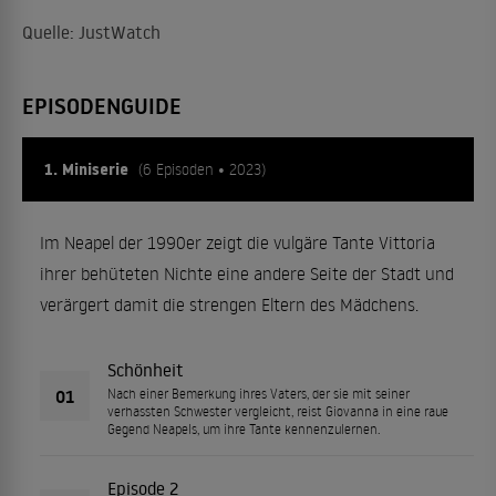
Quelle: JustWatch
EPISODENGUIDE
1. Miniserie
(6 Episoden • 2023)
Im Neapel der 1990er zeigt die vulgäre Tante Vittoria
ihrer behüteten Nichte eine andere Seite der Stadt und
verärgert damit die strengen Eltern des Mädchens.
Schönheit
01
Nach einer Bemerkung ihres Vaters, der sie mit seiner
verhassten Schwester vergleicht, reist Giovanna in eine raue
Gegend Neapels, um ihre Tante kennenzulernen.
Episode 2