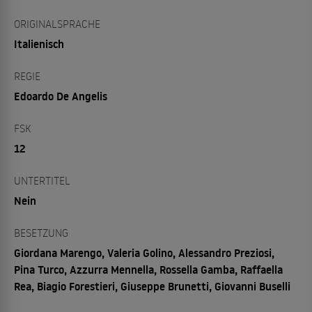
ORIGINALSPRACHE
Italienisch
REGIE
Edoardo De Angelis
FSK
12
UNTERTITEL
Nein
BESETZUNG
Giordana Marengo, Valeria Golino, Alessandro Preziosi,
Pina Turco, Azzurra Mennella, Rossella Gamba, Raffaella
Rea, Biagio Forestieri, Giuseppe Brunetti, Giovanni Buselli