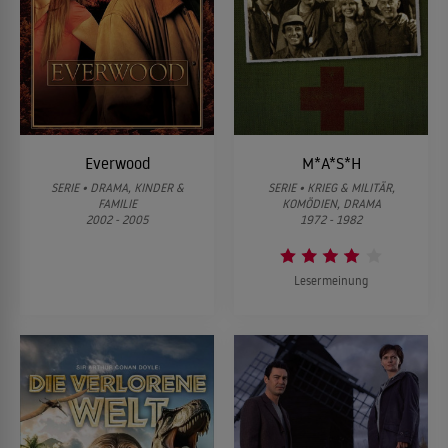
Everwood
M*A*S*H
SERIE • DRAMA, KINDER &
SERIE • KRIEG & MILITÄR,
FAMILIE
KOMÖDIEN, DRAMA
2002 - 2005
1972 - 1982
Lesermeinung