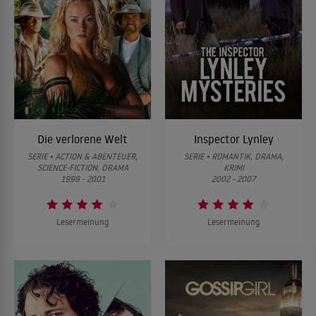
Die verlorene Welt
Inspector Lynley
SERIE • ACTION & ABENTEUER,
SERIE • ROMANTIK, DRAMA,
SCIENCE-FICTION, DRAMA
KRIMI
1999 - 2001
2002 - 2007
Lesermeinung
Lesermeinung